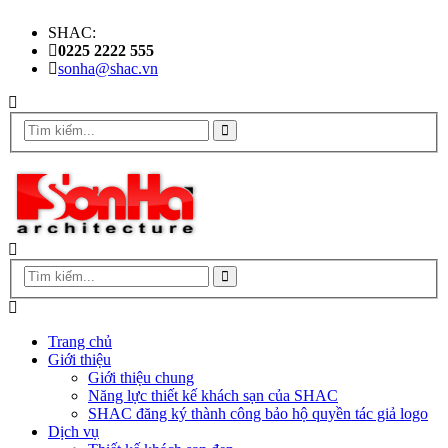
SHAC:
0225 2222 555
sonha@shac.vn
Trang chủ
Giới thiệu
Giới thiệu chung
Năng lực thiết kế khách sạn của SHAC
SHAC đăng ký thành công bảo hộ quyền tác giả logo
Dịch vụ