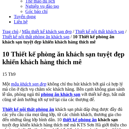
Thể thao du lịch
Nghiệp vụ đào tạo
Góc báo chí
Tuyển dụng
Liên hệ
Trag chủ
/
Mẫu thiết kế khách sạn đẹp
/
Thiết kế nội thất khách sạn
/
Thiết kế nội thất phòng ăn khách sạn
/
10 Thiết kế phòng ăn
khách sạn tuyệt đẹp khiến khách hàng thích mê
10 Thiết kế phòng ăn khách sạn tuyệt đẹp
khiến khách hàng thích mê
15
Th9
Một
mẫu khách sạn đẹp
không chỉ thu hút khách bởi giá cả hợp lý
mà còn ở dịch vụ chăm sóc khách hàng. Bên cạnh không gian sảnh
lễ tân, phòng ngủ thì
phòng ăn khách sạn
với thiết kế đẹp, bắt mắt
cũng sẽ ảnh hưởng tới sự trở lại của các thượng đế.
Thiết kế nội thất phòng ăn
khách sạn phải đáp ứng được đầy đủ
các yêu cầu của mọi tầng lớp, từ các chính khách, thương gia cho
đến những tầng lớp bình dân. 10
thiết kế phòng ăn
khách sạn
tuyệt đẹp khiến khách hàng thích mê mà KTS Sơn Hà giới thiệu cho