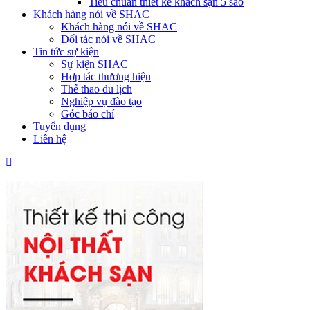
Tiêu chuẩn thiết kế khách sạn 5 sao
Khách hàng nói về SHAC
Khách hàng nói về SHAC
Đối tác nói về SHAC
Tin tức sự kiện
Sự kiện SHAC
Hợp tác thương hiệu
Thể thao du lịch
Nghiệp vụ đào tạo
Góc báo chí
Tuyển dụng
Liên hệ