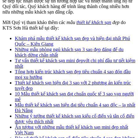
sẽ tiếp tục nhận được sự tin tưởng hợp tác và nhiệt thành ủng hộ từ
Quý đối tác, Quý khách hàng để trình làng thành công nhiều hơn
nữa những mẫu khách sạn đẳng cấp.
Mời Quý vị tham khảo thêm các
mẫu
thiết kế khách sạn
đẹp
do
KTS Sơn Hà thiết kế tại đây:
Khám phá mẫu thiết kế khách sạn đẹp và hiện đại nhất Phú
Quốc – Kiên Giang
Những mẫu phòng ngủ khách sạn 3 sao đẹp đáng để du
khách dừng chân nhất
Tư vấn thiết kế khách sạn mini đẹpvới chi phí đầu tư tiết kiệm
nhất
Tổng hợp kiến trúc khách sạn đẹp tiêu chuẩn 4 sao đón đầu
mọi xu hướng
Thiết kế khách sạn hiện đại 3 sao với 2 phương án kiến trúc
tuyệt đẹp
10 Mẫu thiết kế khách sạn đạt chuẩn quốc tế 3 sao vạn người
mê
Mẫu thiết kế khách sạn hiện đại tiêu chuẩn 4 sao độc – lạ nhất
Đà Nẵng
Những ý tưởng thiết kế khách sạn kiểu cổ điển và tân cổ điển
được yêu thích nhất
Ấn tượng với những mẫu thiết kế khách sạn mini đẹp nhất
Việt Nam