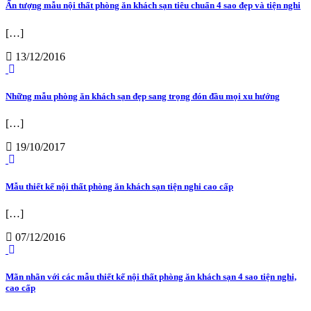
Ấn tượng mẫu nội thất phòng ăn khách sạn tiêu chuẩn 4 sao đẹp và tiện nghi
[…]
13/12/2016
Những mẫu phòng ăn khách sạn đẹp sang trọng đón đầu mọi xu hướng
[…]
19/10/2017
Mẫu thiết kế nội thất phòng ăn khách sạn tiện nghi cao cấp
[…]
07/12/2016
Mãn nhãn với các mẫu thiết kế nội thất phòng ăn khách sạn 4 sao tiện nghi,
cao cấp