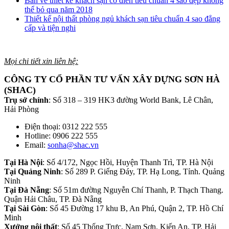
Bản vẽ thiết kế khách sạn cổ điển tiêu chuẩn 4 sao đẹp không
thể bỏ qua năm 2018
Thiết kế nội thất phòng ngủ khách sạn tiêu chuẩn 4 sao đẳng
cấp và tiện nghi
Mọi chi tiết xin liên hệ:
CÔNG TY CỔ PHẦN TƯ VẤN XÂY DỰNG SƠN HÀ
(SHAC)
Trụ sở chính
: Số 318 – 319 HK3 đường World Bank, Lê Chân,
Hải Phòng
Điện thoại: 0312 222 555
Hotline: 0906 222 555
Email:
sonha@shac.vn
Tại Hà Nội
: Số 4/172, Ngọc Hồi, Huyện Thanh Trì, TP. Hà Nội
Tại Quảng Ninh
: Số 289 P. Giếng Đáy, TP. Hạ Long, Tỉnh. Quảng
Ninh
Tại Đà Nẵng
: Số 51m đường Nguyễn Chí Thanh, P. Thạch Thang.
Quận Hải Châu, TP. Đà Nẵng
Tại Sài Gòn
: Số 45 Đường 17 khu B, An Phú, Quận 2, TP. Hồ Chí
Minh
Xưởng nội thất
: Số 45 Thống Trực, Nam Sơn. Kiến An, TP. Hải