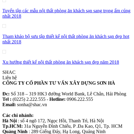
Tuyển tập các mẫu nội thất phòng ăn khách sạn sang trọng ấm cúng
nhất 2018
Tham khảo bộ sưu tập thiết kế nội thất phòng ăn khách sạn đẹp hot
nhất 2018
Xu hướng thiết kế nội thất phòng ăn khách sạn đẹp năm 2018
SHAC
Liên hệ
CÔNG TY CỔ PHẦN TƯ VẤN XÂY DỰNG SƠN HÀ
Đc:
Số 318 – 319 HK3 đường World Bank, Lê Chân, Hải Phòng
Tel :
(0225) 2.222.555 -
Hotline:
0906.222.555
Email:
sonha@shac.vn
Các chi nhánh:
Hà Nội
: số 4 ngõ 172, Ngọc Hồi, Thanh Trì, Hà Nội
Tp.HCM:
31a Nguyễn Đình Chiểu, P .Đa Kao, Q1, Tp. HCM
Quảng Ninh
: 289 Giếng Đáy, Hạ Long, Quảng Ninh