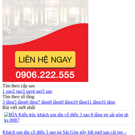
Tìm theo cấp sao
1 sao
2 sao
3 sao
4 sao
5 sao
Tìm theo số tầng
3 tầng
5 tầng
6 tầng
7 tầng
8 tầng
9 tầng
10 tầng
11 tầng
16 tầng
Bài viết mới nhất
Khách sạn tân cổ điển 3 sao tại Sài Gòn gây bất ngờ sau cải tạo –