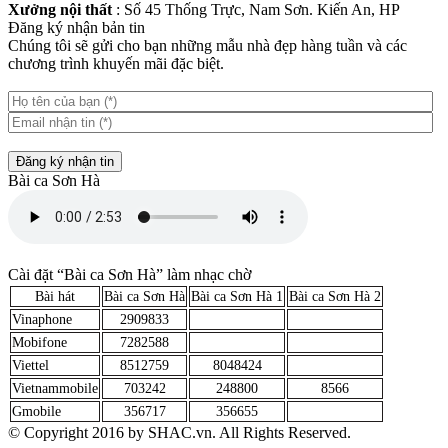
Xưởng nội thất
: Số 45 Thống Trực, Nam Sơn. Kiến An, HP
Đăng ký nhận bản tin
Chúng tôi sẽ gửi cho bạn những mẫu nhà đẹp hàng tuần và các
chương trình khuyến mãi đặc biệt.
Đăng ký nhận tin
Bài ca Sơn Hà
Cài đặt “Bài ca Sơn Hà” làm nhạc chờ
Bài hát
Bài ca Sơn Hà
Bài ca Sơn Hà 1
Bài ca Sơn Hà 2
Vinaphone
2909833
Mobifone
7282588
Viettel
8512759
8048424
Vietnammobile
703242
248800
8566
Gmobile
356717
356655
© Copyright 2016 by SHAC.vn. All Rights Reserved.