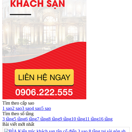
Tìm theo cấp sao
1 sao
2 sao
3 sao
4 sao
5 sao
Tìm theo số tầng
3 tầng
5 tầng
6 tầng
7 tầng
8 tầng
9 tầng
10 tầng
11 tầng
16 tầng
Bài viết mới nhất