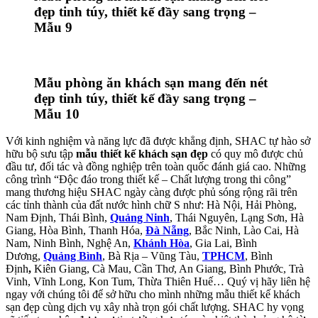
đẹp tinh túy, thiết kế đầy sang trọng –
Mẫu 9
Mẫu phòng ăn khách sạn mang đến nét
đẹp tinh túy, thiết kế đầy sang trọng –
Mẫu 10
Với kinh nghiệm và năng lực đã được khẳng định, SHAC tự hào sở
hữu bộ sưu tập
mẫu thiết kế khách sạn đẹp
có quy mô được chủ
đầu tư, đối tác và đồng nghiệp trên toàn quốc đánh giá cao. Những
công trình “Độc đáo trong thiết kế – Chất lượng trong thi công”
mang thương hiệu SHAC ngày càng được phủ sóng rộng rãi trên
các tỉnh thành của đất nước hình chữ S như: Hà Nội, Hải Phòng,
Nam Định, Thái Bình,
Quảng Ninh
, Thái Nguyên, Lạng Sơn, Hà
Giang, Hòa Bình, Thanh Hóa,
Đà Nẵng
, Bắc Ninh, Lào Cai, Hà
Nam, Ninh Bình, Nghệ An,
Khánh Hòa
, Gia Lai, Bình
Dương,
Quảng Bình
, Bà Rịa – Vũng Tàu,
TPHCM
, Bình
Định
,
Kiên Giang, Cà Mau, Cần Thơ, An Giang, Bình Phước, Trà
Vinh, Vĩnh Long, Kon Tum, Thừa Thiên Huế… Quý vị hãy liên hệ
ngay với chúng tôi để sở hữu cho mình những mẫu thiết kế khách
sạn đẹp cùng dịch vụ xây nhà trọn gói chất lượng. SHAC hy vọng