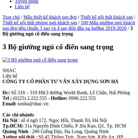
Tuyển dụng
Liên hệ
Trag chủ
/
Mẫu thiết kế khách sạn đẹp
/
Thiết kế nội thất khách sạn
/
Thiết kế nội thất phòng ngủ khách sạn
/
100 Mẫu giường ngủ khách
sạn đẹp tiêu chuẩn 3 sao và 4 sao đón đầu xu hướng 2019-2020
/
3
Bộ giường ngủ cổ điển sang trọng
3 Bộ giường ngủ cổ điển sang trọng
SHAC
Liên hệ
CÔNG TY CỔ PHẦN TƯ VẤN XÂY DỰNG SƠN HÀ
Đc:
Số 318 – 319 HK3 đường World Bank, Lê Chân, Hải Phòng
Tel :
(0225) 2.222.555 -
Hotline:
0906.222.555
Email:
sonha@shac.vn
Các chi nhánh:
Hà Nội
: số 4 ngõ 172, Ngọc Hồi, Thanh Trì, Hà Nội
Tp.HCM:
31a Nguyễn Đình Chiểu, P .Đa Kao, Q1, Tp. HCM
Quảng Ninh
: 289 Giếng Đáy, Hạ Long, Quảng Ninh
Xưởng nội thất
: Số 45 Thống Trực, Nam Sơn. Kiến An, HP