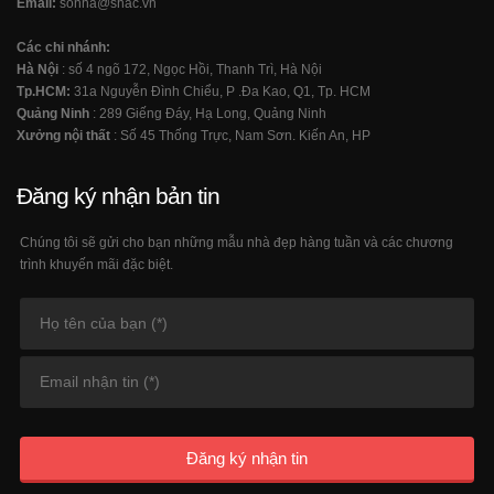
Email:
sonha@shac.vn
Các chi nhánh:
Hà Nội
: số 4 ngõ 172, Ngọc Hồi, Thanh Trì, Hà Nội
Tp.HCM:
31a Nguyễn Đình Chiểu, P .Đa Kao, Q1, Tp. HCM
Quảng Ninh
: 289 Giếng Đáy, Hạ Long, Quảng Ninh
Xưởng nội thất
: Số 45 Thống Trực, Nam Sơn. Kiến An, HP
Đăng ký nhận bản tin
Chúng tôi sẽ gửi cho bạn những mẫu nhà đẹp hàng tuần và các chương
trình khuyến mãi đặc biệt.
Đăng ký nhận tin