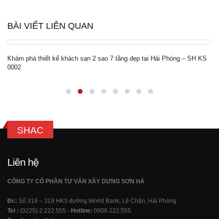
BÀI VIẾT LIÊN QUAN
Khám phá thiết kế khách sạn 2 sao 7 tầng đẹp tại Hải Phòng – SH KS
0002
SHAC
Liên hệ
CÔNG TY CỔ PHẦN TƯ VẤN XÂY DỰNG SƠN HÀ
Đc:
Số 318 – 319 HK3 đường World Bank, Lê Chân, Hải Phòng
Tel :
(0225) 2.222.555 -
Hotline:
0906.222.555