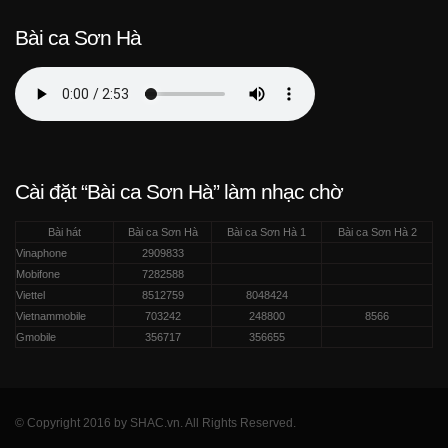
Bài ca Sơn Hà
Cài đặt “Bài ca Sơn Hà” làm nhạc chờ
Bài hát
Bài ca Sơn Hà
Bài ca Sơn Hà 1
Bài ca Sơn Hà 2
Vinaphone
2909833
Mobifone
7282588
Viettel
8512759
8048424
Vietnammobile
703242
248800
8566
Gmobile
356717
356655
© Copyright 2016 by SHAC.vn. All Rights Reserved.