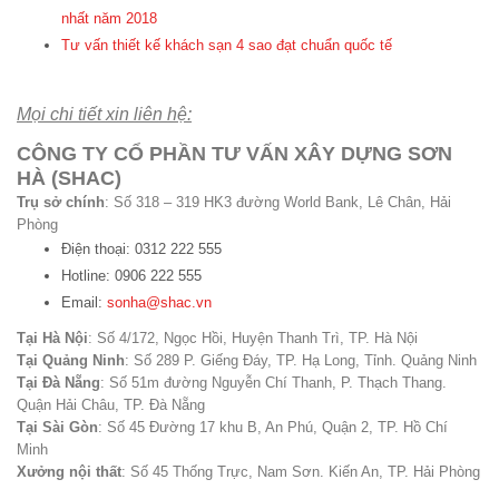
nhất năm 2018
Tư vấn thiết kế khách sạn 4 sao đạt chuẩn quốc tế
Mọi chi tiết xin liên hệ:
CÔNG TY CỔ PHẦN TƯ VẤN XÂY DỰNG SƠN
HÀ (SHAC)
Trụ sở chính
: Số 318 – 319 HK3 đường World Bank, Lê Chân, Hải
Phòng
Điện thoại: 0312 222 555
Hotline: 0906 222 555
Email:
sonha@shac.vn
Tại Hà Nội
: Số 4/172, Ngọc Hồi, Huyện Thanh Trì, TP. Hà Nội
Tại Quảng Ninh
: Số 289 P. Giếng Đáy, TP. Hạ Long, Tỉnh. Quảng Ninh
Tại Đà Nẵng
: Số 51m đường Nguyễn Chí Thanh, P. Thạch Thang.
Quận Hải Châu, TP. Đà Nẵng
Tại Sài Gòn
: Số 45 Đường 17 khu B, An Phú, Quận 2, TP. Hồ Chí
Minh
Xưởng nội thất
: Số 45 Thống Trực, Nam Sơn. Kiến An, TP. Hải Phòng