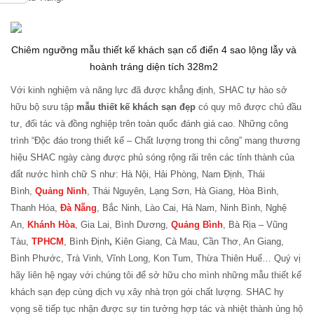
Chiêm ngưỡng mẫu thiết kế khách sạn cổ điển 4 sao lộng lẫy và
hoành tráng diện tích 328m2
Với kinh nghiệm và năng lực đã được khẳng định, SHAC tự hào sở
hữu bộ sưu tập
mẫu thiết kế khách sạn đẹp
có quy mô được chủ đầu
tư, đối tác và đồng nghiệp trên toàn quốc đánh giá cao. Những công
trình “Độc đáo trong thiết kế – Chất lượng trong thi công” mang thương
hiệu SHAC ngày càng được phủ sóng rộng rãi trên các tỉnh thành của
đất nước hình chữ S như: Hà Nội, Hải Phòng, Nam Định, Thái
Bình,
Quảng Ninh
, Thái Nguyên, Lạng Sơn, Hà Giang, Hòa Bình,
Thanh Hóa,
Đà Nẵng
, Bắc Ninh, Lào Cai, Hà Nam, Ninh Bình, Nghệ
An,
Khánh Hòa
, Gia Lai, Bình Dương,
Quảng Bình
, Bà Rịa – Vũng
Tàu,
TPHCM
, Bình Định
,
Kiên Giang, Cà Mau, Cần Thơ, An Giang,
Bình Phước, Trà Vinh, Vĩnh Long, Kon Tum, Thừa Thiên Huế… Quý vị
hãy liên hệ ngay với chúng tôi để sở hữu cho mình những mẫu thiết kế
khách sạn đẹp cùng dịch vụ xây nhà trọn gói chất lượng. SHAC hy
vọng sẽ tiếp tục nhận được sự tin tưởng hợp tác và nhiệt thành ủng hộ