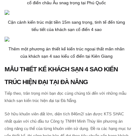
cổ điển châu Âu snag trọng tại Phú Quốc
Cận cảnh kiến trúc mặt tiền 15m sang trọng, tinh tế đến từng
tiểu tiết của khách sạn cổ điển 4 sao
Thêm một phương án thiết kế kiến trúc ngoại thất mãn nhãn
của khách sạn 4 sao kiểu cổ điển tại Kiên Giang
MẪU THIẾT KẾ KHÁCH SẠN 4 SAO KIẾN
TRÚC HIỆN ĐẠI TẠI ĐÀ NẴNG
Tiếp theo, trân trọng mời bạn đọc cùng chúng tôi đến với những mẫu
khách sạn kiến trúc hiện đại tại Đà Nẵng.
Sở hữu khuôn viên đất lớn, diện tích 846m2/ sàn được KTS SHAC
nhất quán với chủ đầu tư Công ty TNHH Minh Thùy lên phương án
công năng cụ thể của từng khuôn viên sử dụng. Đề ra các hạng mục tư
vấn thiết kế, thi công hoàn hảo để đạt theo tiêu chuẩn xếp hạng khách