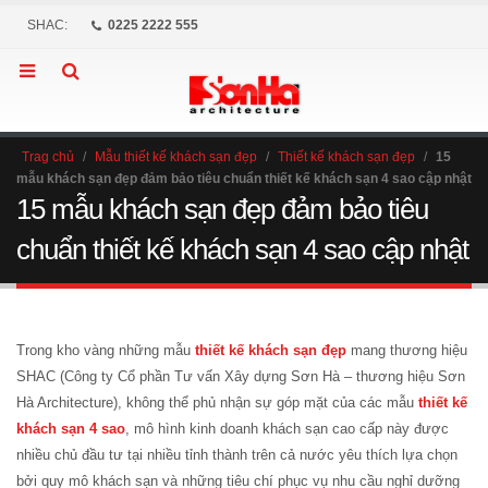
SHAC:
0225 2222 555
Trag chủ
/
Mẫu thiết kế khách sạn đẹp
/
Thiết kế khách sạn đẹp
/
15
mẫu khách sạn đẹp đảm bảo tiêu chuẩn thiết kế khách sạn 4 sao cập nhật
15 mẫu khách sạn đẹp đảm bảo tiêu
chuẩn thiết kế khách sạn 4 sao cập nhật
Trong kho vàng những mẫu
thiết kế khách sạn đẹp
mang thương hiệu
SHAC (Công ty Cổ phần Tư vấn Xây dựng Sơn Hà – thương hiệu Sơn
Hà Architecture), không thể phủ nhận sự góp mặt của các mẫu
thiết kế
khách sạn 4 sao
, mô hình kinh doanh khách sạn cao cấp này được
nhiều chủ đầu tư tại nhiều tỉnh thành trên cả nước yêu thích lựa chọn
bởi quy mô khách sạn và những tiêu chí phục vụ nhu cầu nghỉ dưỡng