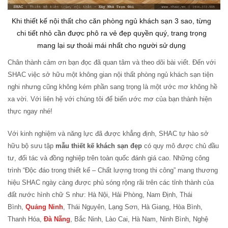
Khi thiết kế nội thất cho căn phòng ngủ khách sạn 3 sao, từng
chi tiết nhỏ cần được phô ra vẻ đẹp quyền quý, trang trọng
mang lại sự thoải mái nhất cho người sử dụng
Chân thành cảm ơn bạn đọc đã quan tâm và theo dõi bài viết. Đến với
SHAC việc sở hữu một không gian nội thất phòng ngủ khách sạn tiện
nghi nhưng cũng không kém phần sang trọng là một ước mơ không hề
xa vời. Với liên hệ với chúng tôi để biến ước mơ của bạn thành hiện
thực ngay nhé!
Với kinh nghiệm và năng lực đã được khẳng định, SHAC tự hào sở
hữu bộ sưu tập
mẫu thiết kế khách sạn đẹp
có quy mô được chủ đầu
tư, đối tác và đồng nghiệp trên toàn quốc đánh giá cao. Những công
trình “Độc đáo trong thiết kế – Chất lượng trong thi công” mang thương
hiệu SHAC ngày càng được phủ sóng rộng rãi trên các tỉnh thành của
đất nước hình chữ S như: Hà Nội, Hải Phòng, Nam Định, Thái
Bình,
Quảng Ninh
, Thái Nguyên, Lạng Sơn, Hà Giang, Hòa Bình,
Thanh Hóa,
Đà Nẵng
, Bắc Ninh, Lào Cai, Hà Nam, Ninh Bình, Nghệ