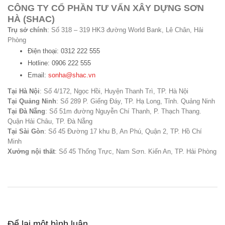
CÔNG TY CỔ PHẦN TƯ VẤN XÂY DỰNG SƠN
HÀ (SHAC)
Trụ sở chính
: Số 318 – 319 HK3 đường World Bank, Lê Chân, Hải
Phòng
Điện thoại: 0312 222 555
Hotline: 0906 222 555
Email:
sonha@shac.vn
Tại Hà Nội
: Số 4/172, Ngọc Hồi, Huyện Thanh Trì, TP. Hà Nội
Tại Quảng Ninh
: Số 289 P. Giếng Đáy, TP. Hạ Long, Tỉnh. Quảng Ninh
Tại Đà Nẵng
: Số 51m đường Nguyễn Chí Thanh, P. Thạch Thang.
Quận Hải Châu, TP. Đà Nẵng
Tại Sài Gòn
: Số 45 Đường 17 khu B, An Phú, Quận 2, TP. Hồ Chí
Minh
Xưởng nội thất
: Số 45 Thống Trực, Nam Sơn. Kiến An, TP. Hải Phòng
Để lại một bình luận