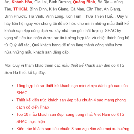
An,
Khánh Hòa
, Gia Lai, Bình Dương,
Quảng Bình
, Bà Rịa – Vũng
Tàu,
TPHCM
, Bình Định
,
Kiên Giang, Cà Mau, Cần Thơ, An Giang,
Bình Phước, Trà Vinh, Vĩnh Long, Kon Tum, Thừa Thiên Huế… Quý vị
hãy liên hệ ngay với chúng tôi để sở hữu cho mình những mẫu thiết kế
khách sạn đẹp cùng dịch vụ xây nhà trọn gói chất lượng. SHAC hy
vọng sẽ tiếp tục nhận được sự tin tưởng hợp tác và nhiệt thành ủng hộ
từ Quý đối tác, Quý khách hàng để trình làng thành công nhiều hơn
nữa những mẫu khách sạn đẳng cấp.
Mời Quý vị tham khảo thêm các
mẫu thiết kế khách sạn đẹp
do KTS
Sơn Hà thiết kế tại đây:
Tổng hợp hồ sơ thiết kế khách sạn mini được đánh giá cao của
SHAC
Thiết kế kiến trúc khách sạn đẹp tiêu chuẩn 4 sao mang phong
cách cổ điển Pháp
Top 10 mẫu khách sạn đẹp, sang trọng nhất Việt Nam do KTS
SHAC thực hiện
Kiến trúc khách sạn tiêu chuẩn 3 sao đẹp đón đầu mọi xu hướng