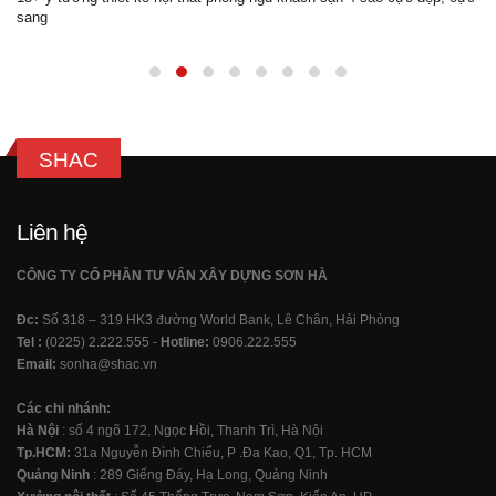
sang
SHAC
Liên hệ
CÔNG TY CỔ PHẦN TƯ VẤN XÂY DỰNG SƠN HÀ
Đc:
Số 318 – 319 HK3 đường World Bank, Lê Chân, Hải Phòng
Tel :
(0225) 2.222.555 -
Hotline:
0906.222.555
Email:
sonha@shac.vn
Các chi nhánh:
Hà Nội
: số 4 ngõ 172, Ngọc Hồi, Thanh Trì, Hà Nội
Tp.HCM:
31a Nguyễn Đình Chiểu, P .Đa Kao, Q1, Tp. HCM
Quảng Ninh
: 289 Giếng Đáy, Hạ Long, Quảng Ninh