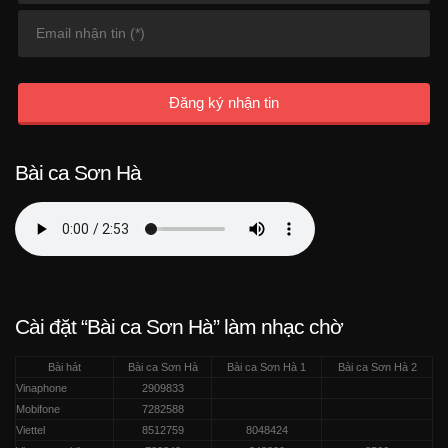
Đăng ký nhận tin
Bài ca Sơn Hà
Cài đặt “Bài ca Sơn Hà” làm nhạc chờ
Bài hát
Bài ca Sơn Hà
Bài ca Sơn Hà 1
Bài ca Sơn Hà 2
Vinaphone
2909833
Mobifone
7282588
Viettel
8512759
8048424