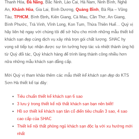
Thanh Hóa,
Đà Nẵng
, Bắc Ninh, Lào Cai, Hà Nam, Ninh Bình, Nghệ
An,
Khánh Hòa
, Gia Lai, Bình Dương,
Quảng Bình
, Bà Rịa – Vũng
Tàu,
TPHCM
, Bình Định
,
Kiên Giang, Cà Mau, Cần Thơ, An Giang,
Bình Phước, Trà Vinh, Vĩnh Long, Kon Tum, Thừa Thiên Huế… Quý vị
hãy liên hệ ngay với chúng tôi để sở hữu cho mình những mẫu thiết kế
khách sạn đẹp cùng dịch vụ xây nhà trọn gói chất lượng. SHAC hy
vọng sẽ tiếp tục nhận được sự tin tưởng hợp tác và nhiệt thành ủng hộ
từ Quý đối tác, Quý khách hàng để trình làng thành công nhiều hơn
nữa những mẫu khách sạn đẳng cấp.
Mời Quý vị tham khảo thêm các
mẫu thiết kế khách sạn đẹp
do KTS
Sơn Hà thiết kế tại đây:
Tiêu chuẩn thiết kế khách sạn 6 sao
3 lưu ý trong thiết kế nội thất khách sạn bạn nên biết!
Hồ sơ thiết kế khách sạn tân cổ điển tiêu chuẩn 3 sao, 4 sao
cao cấp của SHAC
Thiết kế nội thất phòng ngủ khách sạn độc lạ với xu hướng mới
nhất