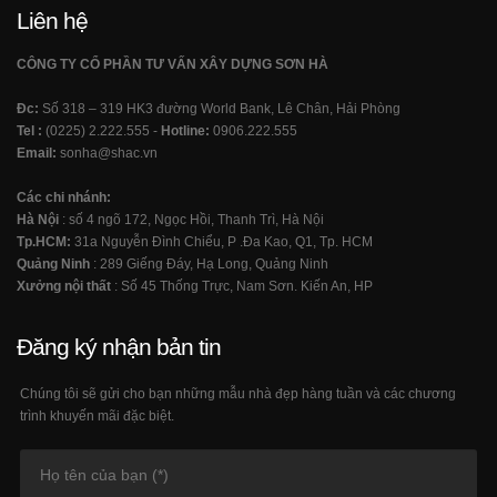
Liên hệ
CÔNG TY CỔ PHẦN TƯ VẤN XÂY DỰNG SƠN HÀ
Đc:
Số 318 – 319 HK3 đường World Bank, Lê Chân, Hải Phòng
Tel :
(0225) 2.222.555 -
Hotline:
0906.222.555
Email:
sonha@shac.vn
Các chi nhánh:
Hà Nội
: số 4 ngõ 172, Ngọc Hồi, Thanh Trì, Hà Nội
Tp.HCM:
31a Nguyễn Đình Chiểu, P .Đa Kao, Q1, Tp. HCM
Quảng Ninh
: 289 Giếng Đáy, Hạ Long, Quảng Ninh
Xưởng nội thất
: Số 45 Thống Trực, Nam Sơn. Kiến An, HP
Đăng ký nhận bản tin
Chúng tôi sẽ gửi cho bạn những mẫu nhà đẹp hàng tuần và các chương
trình khuyến mãi đặc biệt.