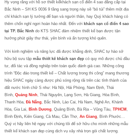
Hy vọng rằng với hồ sơ thiết kếkhách sạn cổ điển 4 sao đẳng cấp tại
Bắc Ninh – SH KS 0036 9 tầng sang trọng này sẽ “bỏ túi” thêm một địa
chỉ khách sạn lý tưởng để bạn và người thân, hay Quý khách hàng có
thêm chốn nghỉ ngơi hoàn hảo nhất. Đến với
khách sạn cổ điển 4 sao
tại TP. Bắc Ninh
do KTS SHAC đảm nhiệm thiết kế bạn được tận
hưởng phút giây thư thái, yên bình và ấn tượng khó quên.
Với kinh nghiệm và năng lực đã được khẳng định, SHAC tự hào sở
hữu bộ sưu tập
mẫu thiết kế khách sạn đẹp
có quy mô được chủ đầu
tư, đối tác và đồng nghiệp trên toàn quốc đánh giá cao. Những công
trình “Độc đáo trong thiết kế – Chất lượng trong thi công” mang thương
hiệu SHAC ngày càng được phủ sóng rộng rãi trên các tỉnh thành của
đất nước hình chữ S như: Hà Nội, Hải Phòng, Nam Định, Thái
Bình,
Quảng Ninh
, Thái Nguyên, Lạng Sơn, Hà Giang, Hòa Bình,
Thanh Hóa,
Đà Nẵng
, Bắc Ninh, Lào Cai, Hà Nam, Nghệ An, Khánh
Hòa, Gia Lai,
Bình Dương
, Quảng Bình, Bà Rịa – Vũng Tàu,
TPHCM
,
Bình Định
,
Kiên Giang, Cà Mau, Cần Thơ,
An Giang
, Bình Phước…
Quý vị hãy liên hệ ngay với chúng tôi để sở hữu cho mình những mẫu
thiết kế khách sạn đẹp cùng dịch vụ xây nhà trọn gói chất lượng.