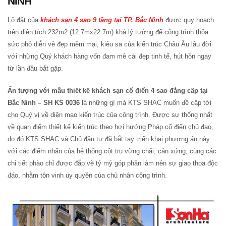
NINH
Lô đất của
khách sạn 4 sao 9 tầng tại TP. Bắc Ninh
được quy hoạch
trên diện tích 232m2 (12.7mx22.7m) khá lý tưởng để công trình thỏa
sức phô diễn vẻ đẹp mềm mại, kiêu sa của kiến trúc Châu Âu lâu đời
với những Quý khách hàng vốn đam mê cái đẹp tinh tế, hút hồn ngay
từ lần đầu bắt gặp.
Ấn tượng với mẫu thiết kế khách sạn cổ điển 4 sao đẳng cấp tại
Bắc Ninh – SH KS 0036
là những gì mà KTS SHAC muốn đề cập tới
cho Quý vị về diện mạo kiến trúc của công trình. Được sự thống nhất
về quan điểm thiết kế kiến trúc theo hơi hướng Pháp cổ điển chủ đạo,
do đó KTS SHAC và Chủ đầu tư đã bắt tay triển khai phương án này
với các điểm nhấn của hệ thống cột trụ vững chãi, cân xứng, cùng các
chi tiết phào chỉ được đắp vẽ tỷ mỷ góp phần làm nên sự giao thoa độc
đáo, nhằm tôn vinh uy quyền của chủ nhân công trình.