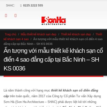
SHAC:
0225 2222 555
Trag chủ
/
Mẫu thiết kế khách sạn đẹp
/
Thiết kế khách sạn đẹp
/
Thiết
kế khách sạn 4 sao
/
Ấn tượng với mẫu thiết kế khách sạn cổ điển 4 sao
đẳng cấp tại Bắc Ninh – SH KS 0036
Ấn tượng với mẫu thiết kế khách sạn cổ
điển 4 sao đẳng cấp tại Bắc Ninh – SH
KS 0036
Là năm thành công với hạng mục
thiết kế khách sạn cổ điển đẳng
cấp
trên toàn quốc, năm 2017 của Công ty Cổ phần Tư vấn Xây dựng
Sơn Hà (Son Ha Architecture – SHAC) phải được liệt kê tới những