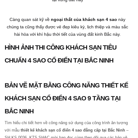
Càng quan sát kỹ về
ngoại thất của khách sạn 4 sao
này
chúng ta cũng thấy được vẻ đẹp kiêu kỳ, lịch thiệp và màu sắc
hài hòa với khí hậu thời tiết của vùng đất kinh Bắc này.
HÌNH ẢNH THI CÔNG KHÁCH SẠN TIÊU
CHUẨN 4 SAO CỔ ĐIỂN TẠI BẮC NINH
BẢN VẼ MẶT BẰNG CÔNG NĂNG THIẾT KẾ
KHÁCH SẠN CỔ ĐIỂN 4 SAO 9 TẦNG TẠI
BẮC NINH
Tìm hiểu chi tiết hơn về công năng sử dụng của công trình ân tượng
với mẫu
thiết kế khách sạn cổ điển 4 sao đẳng cấp tại Bắc Ninh
–
SH KS 0036, KTS SHAC mời bạn đọc cùng theo dõi qua các bản vẽ