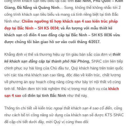
công trình khách sạn tiêu biểu tại các tỉnh
Bắc Ninh, Phú Quốc – Kiên
Giang, Đà Nẵng và Quảng Ninh
… Song, không thể không nhắc tới 2
công trình khách sạn tiêu biểu và mang cá tính riêng biệt tại tỉnh Bắc
Ninh như:
Chiêm ngưỡng tổ hợp khách sạn 4 sao kiến trúc pháp
đẹp tại Bắc Ninh – SH KS 0034
; và Ấn tượng với mẫu thiết kế
khách sạn cổ điển 4 sao đẳng cấp tại Bắc Ninh – SH KS 0036 vừa
được chúng tôi bàn giao hồ sơ vào cuối tháng 4/2017.
Khẳng định vị thế và thương hiệu uy tín giàu bản sắc của đơn vị
thiết
kế khách sạn đẳng cấp tại thành phố Hải Phòng,
SHAC còn liên tiếp
chinh phục sự hài lòng của Chủ đầu tư, Quý khách hàng trên toàn quốc
với các tòa nhà khách sạn cao tầng, độc đáo về kiến trúc, chất lượng
về phương án quy hoạch công năng cũng như bày trí nội thất vô cùng
tinh tế. Nhằm đem tới trải nghiệm thú vị trong mọi dịch vụ của
khách
sạn 4 sao
cổ điển tại tỉnh Bắc Ninh
như thế này.
Thông tin chi tiết về kiến trúc
ngoại thất khách sạn 4 sao cổ điển
, cũng
như cách bố trí công năng sử dụng của khách sạn sẽ được KTS SHAC
đề cập chi tiết dưới đây, mời Quý vị cùng theo dõi: