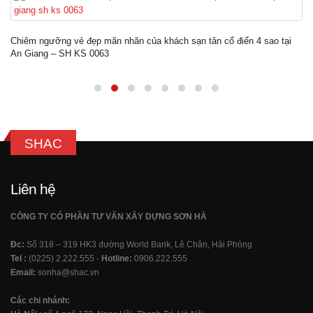
Chiêm ngưỡng vẻ đẹp mãn nhãn của khách sạn tân cổ điển 4 sao tại
An Giang – SH KS 0063
SHAC
Liên hệ
CÔNG TY CỔ PHẦN TƯ VẤN XÂY DỰNG SƠN HÀ
Đc:
Số 318 – 319 HK3 đường World Bank, Lê Chân, Hải Phòng
Tel :
(0225) 2.222.555 -
Hotline:
0906.222.555
Email:
sonha@shac.vn
Các chi nhánh: