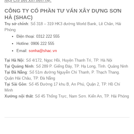
Mọi chi tiết xin liên hệ:
CÔNG TY CỔ PHẦN TƯ VẤN XÂY DỰNG SƠN
HÀ (SHAC)
Trụ sở chính
: Số 318 – 319 HK3 đường World Bank, Lê Chân, Hải
Phòng
Điện thoại: 0312 222 555
Hotline: 0906 222 555
Email:
sonha@shac.vn
Tại Hà Nội
: Số 4/172, Ngọc Hồi, Huyện Thanh Trì, TP. Hà Nội
Tại Quảng Ninh
: Số 289 P. Giếng Đáy, TP. Hạ Long, Tỉnh. Quảng Ninh
Tại Đà Nẵng
: Số 51m đường Nguyễn Chí Thanh, P. Thạch Thang.
Quận Hải Châu, TP. Đà Nẵng
Tại Sài Gòn
: Số 45 Đường 17 khu B, An Phú, Quận 2, TP. Hồ Chí
Minh
Xưởng nội thất
: Số 45 Thống Trực, Nam Sơn. Kiến An, TP. Hải Phòng