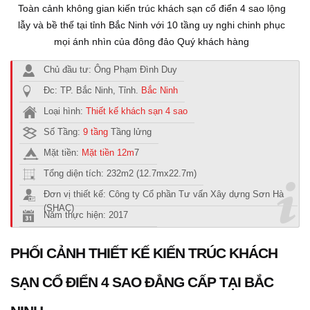
Toàn cảnh không gian kiến trúc khách sạn cổ điển 4 sao lộng
lẫy và bề thế tại tỉnh Bắc Ninh với 10 tầng uy nghi chinh phục
mọi ánh nhìn của đông đảo Quý khách hàng
Chủ đầu tư: Ông Phạm Đình Duy
Đc: TP. Bắc Ninh, Tỉnh.
Bắc Ninh
Loại hình:
Thiết kế khách sạn 4 sao
Số Tầng:
9 tầng
Tầng lửng
Mặt tiền:
Mặt tiền 12m
7
Tổng diện tích: 232m2 (12.7mx22.7m)
Đơn vị thiết kế: Công ty Cổ phần Tư vấn Xây dựng Sơn Hà
(SHAC)
Năm thực hiện: 2017
PHỐI CẢNH THIẾT KẾ KIẾN TRÚC KHÁCH
SẠN CỔ ĐIỂN 4 SAO ĐẲNG CẤP TẠI BẮC