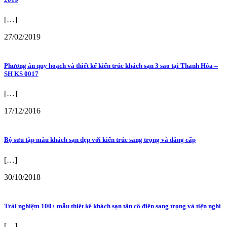
[…]
27/02/2019
Phương án quy hoạch và thiết kế kiến trúc khách sạn 3 sao tại Thanh Hóa –
SH KS 0017
[…]
17/12/2016
Bộ sưu tập mẫu khách sạn đẹp với kiến trúc sang trọng và đẳng cấp
[…]
30/10/2018
Trải nghiệm 100+ mẫu thiết kế khách sạn tân cổ điển sang trọng và tiện nghi
[…]