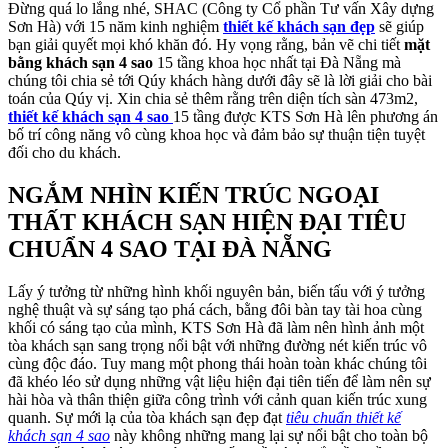
Đừng quá lo lắng nhé, SHAC (Công ty Cổ phần Tư vấn Xây dựng
Sơn Hà) với 15 năm kinh nghiệm
thiết kế khách sạn đẹp
sẽ giúp
bạn giải quyết mọi khó khăn đó. Hy vọng rằng, bản vẽ chi tiết
mặt
bằng khách sạn 4 sao
15 tầng khoa học nhất tại Đà Nẵng mà
chúng tôi chia sẻ tới Qúy khách hàng dưới đây sẽ là lời giải cho bài
toán của Qúy vị. Xin chia sẻ thêm rằng trên diện tích sàn 473m2,
thiết kế khách sạn 4 sao
15 tầng được KTS Sơn Hà lên phương án
bố trí công năng vô cùng khoa học và đảm bảo sự thuận tiện tuyệt
đối cho du khách.
NGẮM NHÌN KIẾN TRÚC NGOẠI
THẤT KHÁCH SẠN HIỆN ĐẠI TIÊU
CHUẨN 4 SAO TẠI ĐÀ NẴNG
Lấy ý tưởng từ những hình khối nguyên bản, biến tấu với ý tưởng
nghệ thuật và sự sáng tạo phá cách, bằng đôi bàn tay tài hoa cùng
khối có sáng tạo của mình, KTS Sơn Hà đã làm nên hình ảnh một
tòa khách sạn sang trọng nổi bật với những đường nét kiến trúc vô
cùng độc đáo. Tuy mang một phong thái hoàn toàn khác chúng tôi
đã khéo léo sử dụng những vật liệu hiện đại tiên tiến để làm nên sự
hài hòa và thân thiện giữa công trình với cảnh quan kiến trúc xung
quanh. Sự mới lạ của tòa khách sạn đẹp đạt
tiêu chuẩn thiết kế
khách sạn 4 sao
này không những mang lại sự nổi bật cho toàn bộ