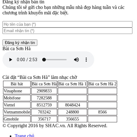
Đăng ký nhận bản tin
Chúng tôi sẽ gửi cho bạn những mẫu nhà đẹp hàng tuần và các
chương trình khuyến mãi đặc biệt.
Đăng ký nhận tin
Bài ca Sơn Hà
Cài đặt “Bài ca Sơn Hà” làm nhạc chờ
Bài hát
Bài ca Sơn Hà
Bài ca Sơn Hà 1
Bài ca Sơn Hà 2
Vinaphone
2909833
Mobifone
7282588
Viettel
8512759
8048424
Vietnammobile
703242
248800
8566
Gmobile
356717
356655
© Copyright 2016 by SHAC.vn. All Rights Reserved.
Trang chủ