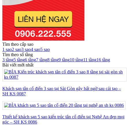
Tìm theo cấp sao
1 sao
2 sao
3 sao
4 sao
5 sao
Tìm theo số tầng
3 tầng
5 tầng
6 tầng
7 tầng
8 tầng
9 tầng
10 tầng
11 tầng
16 tầng
Bài viết mới nhất
Khách sạn tân cổ điển 3 sao tại Sài Gòn gây bất ngờ sau cải tạo –
SH KS 0087
Thiết kế khách sạn 5 sao kiến trúc tân cổ điển tại Nghệ An đẹp mọi
góc – SH KS 0086