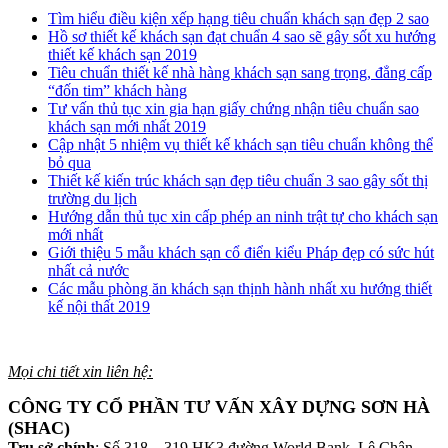
Tìm hiểu điều kiện xếp hạng tiêu chuẩn khách sạn đẹp 2 sao
Hồ sơ thiết kế khách sạn đạt chuẩn 4 sao sẽ gây sốt xu hướng
thiết kế khách sạn 2019
Tiêu chuẩn thiết kế nhà hàng khách sạn sang trọng, đẳng cấp
“đốn tim” khách hàng
Tư vấn thủ tục xin gia hạn giấy chứng nhận tiêu chuẩn sao
khách sạn mới nhất 2019
Cập nhật 5 nhiệm vụ thiết kế khách sạn tiêu chuẩn không thể
bỏ qua
Thiết kế kiến trúc khách sạn đẹp tiêu chuẩn 3 sao gây sốt thị
trường du lịch
Hướng dẫn thủ tục xin cấp phép an ninh trật tự cho khách sạn
mới nhất
Giới thiệu 5 mẫu khách sạn cổ điển kiểu Pháp đẹp có sức hút
nhất cả nước
Các mẫu phòng ăn khách sạn thịnh hành nhất xu hướng thiết
kế nội thất 2019
Mọi chi tiết xin liên hệ:
CÔNG TY CỔ PHẦN TƯ VẤN XÂY DỰNG SƠN HÀ
(SHAC)
Trụ sở chính
: Số 318 – 319 HK3 đường World Bank, Lê Chân,