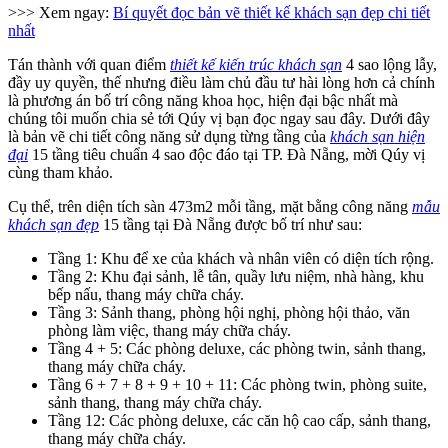
>>> Xem ngay:
Bí quyết đọc bản vẽ thiết kế khách sạn đẹp chi tiết
nhất
Tán thành với quan điểm
thiết kế kiến trúc khách sạn
4 sao lộng lẫy,
đầy uy quyền, thế nhưng điều làm chủ đầu tư hài lòng hơn cả chính
là phương án bố trí công năng khoa học, hiện đại bậc nhất mà
chúng tôi muốn chia sẻ tới Qúy vị bạn đọc ngay sau đây. Dưới đây
là bản vẽ chi tiết công năng sử dụng từng tầng của
khách sạn hiện
đại
15 tầng tiêu chuẩn 4 sao độc đáo tại TP. Đà Nẵng, mời Qúy vị
cùng tham khảo.
Cụ thể, trên diện tích sàn 473m2 mỗi tầng, mặt bằng công năng
mẫu
khách sạn đẹp
15 tầng tại Đà Nẵng được bố trí như sau:
Tầng 1: Khu để xe của khách và nhân viên có diện tích rộng.
Tầng 2: Khu đại sảnh, lễ tân, quầy lưu niệm, nhà hàng, khu
bếp nấu, thang máy chữa cháy.
Tầng 3: Sảnh thang, phòng hội nghị, phòng hội thảo, văn
phòng làm việc, thang máy chữa cháy.
Tầng 4 + 5: Các phòng deluxe, các phòng twin, sảnh thang,
thang máy chữa cháy.
Tầng 6 + 7 + 8 + 9 + 10 + 11: Các phòng twin, phòng suite,
sảnh thang, thang máy chữa cháy.
Tầng 12: Các phòng deluxe, các căn hộ cao cấp, sảnh thang,
thang máy chữa cháy.