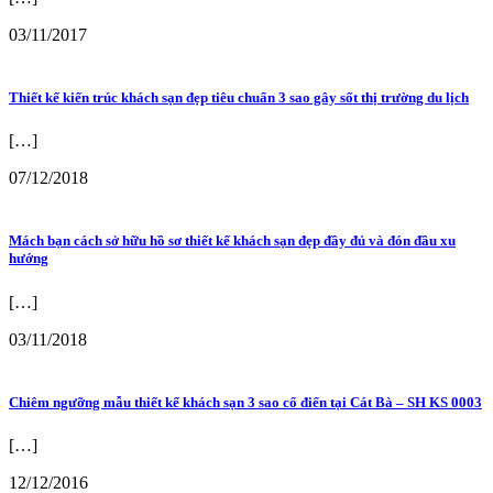
03/11/2017
Thiết kế kiến trúc khách sạn đẹp tiêu chuẩn 3 sao gây sốt thị trường du lịch
[…]
07/12/2018
Mách bạn cách sở hữu hồ sơ thiết kế khách sạn đẹp đầy đủ và đón đầu xu
hướng
[…]
03/11/2018
Chiêm ngưỡng mẫu thiết kế khách sạn 3 sao cổ điển tại Cát Bà – SH KS 0003
[…]
12/12/2016