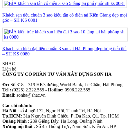
Khách sạn tiêu chuẩn 3 sao kiểu tân cổ điển tại Kiên Giang đẹp mọi
góc – SH KS 0081
Khách sạn hiện đại tiêu chuẩn 3 sao tại Hải Phòng đẹp từng tiểu tiết
– SH KS 0080
SHAC
Liên hệ
CÔNG TY CỔ PHẦN TƯ VẤN XÂY DỰNG SƠN HÀ
Đc:
Số 318 – 319 HK3 đường World Bank, Lê Chân, Hải Phòng
Tel :
(0225) 2.222.555 -
Hotline:
0906.222.555
Email:
sonha@shac.vn
Các chi nhánh:
Hà Nội
: số 4 ngõ 172, Ngọc Hồi, Thanh Trì, Hà Nội
Tp.HCM:
31a Nguyễn Đình Chiểu, P .Đa Kao, Q1, Tp. HCM
Quảng Ninh
: 289 Giếng Đáy, Hạ Long, Quảng Ninh
Xưởng nội thất
: Số 45 Thống Trực, Nam Sơn. Kiến An, HP