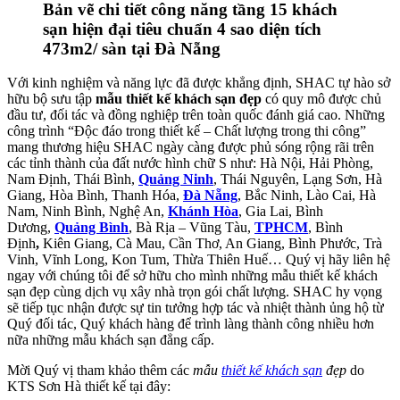
Bản vẽ chi tiết công năng tầng 15 khách
sạn hiện đại tiêu chuẩn 4 sao diện tích
473m2/ sàn tại Đà Nẵng
Với kinh nghiệm và năng lực đã được khẳng định, SHAC tự hào sở
hữu bộ sưu tập
mẫu thiết kế khách sạn đẹp
có quy mô được chủ
đầu tư, đối tác và đồng nghiệp trên toàn quốc đánh giá cao. Những
công trình “Độc đáo trong thiết kế – Chất lượng trong thi công”
mang thương hiệu SHAC ngày càng được phủ sóng rộng rãi trên
các tỉnh thành của đất nước hình chữ S như: Hà Nội, Hải Phòng,
Nam Định, Thái Bình,
Quảng Ninh
, Thái Nguyên, Lạng Sơn, Hà
Giang, Hòa Bình, Thanh Hóa,
Đà Nẵng
, Bắc Ninh, Lào Cai, Hà
Nam, Ninh Bình, Nghệ An,
Khánh Hòa
, Gia Lai, Bình
Dương,
Quảng Bình
, Bà Rịa – Vũng Tàu,
TPHCM
, Bình
Định
,
Kiên Giang, Cà Mau, Cần Thơ, An Giang, Bình Phước, Trà
Vinh, Vĩnh Long, Kon Tum, Thừa Thiên Huế… Quý vị hãy liên hệ
ngay với chúng tôi để sở hữu cho mình những mẫu thiết kế khách
sạn đẹp cùng dịch vụ xây nhà trọn gói chất lượng. SHAC hy vọng
sẽ tiếp tục nhận được sự tin tưởng hợp tác và nhiệt thành ủng hộ từ
Quý đối tác, Quý khách hàng để trình làng thành công nhiều hơn
nữa những mẫu khách sạn đẳng cấp.
Mời Quý vị tham khảo thêm các
mẫu
thiết kế khách sạn
đẹp
do
KTS Sơn Hà thiết kế tại đây: