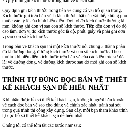
* Quy định ghi kích thước trong bản vẽ khách sạn:
Quy định ghi kích thước trong bản vẽ cũng có vai trò quan trọng.
Kích thước ghi trên bản vẽ là kích thước thật của vật thể, không phụ
thuộc vào tỷ lệ của hình biểu diễn. Đơn vị đo kích thước thường là
mm, không ghi đơn vị sau con số kích thước. Tiếp đến đơn vị đo độ
cao làm, đơn vị đo kích thước góc là độ, phút, giây và phải ghi đơn
vị sau con số kích thước.
Trong bản vẽ khách sạn thì một kích thước nói chung 3 thành phần
đó là đường dóng, đường kích thước và con số kích thước. Theo
thứ tự khi biểu diễn kích thước trên bản vẽ của các kiến trúc sư đó
là: vẽ đường dóng, vẽ đường kích thước sau đó mới ghi con số kích
thước.
TRÌNH TỰ ĐÚNG ĐỌC BẢN VẼ THIẾT
KẾ KHÁCH SẠN DỄ HIỂU NHẤT
Khi nhận được hồ sơ thiết kế khách sạn, không ít người băn khoăn
về cách đọc bản vẽ sao cho đúng và chính xác nhất, tránh sai sót
trong quá trình thi công xây dựng. Sau đây, mời bạn tham khảo trình
tự đọc hồ sơ thiết kế khách sạn dễ hiểu nhất.
Chúng tôi có thể tóm tắt các bước như sau: