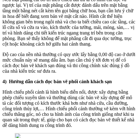
ngược lại. Vị trí của mặt phẳng cắt được đánh dấu trên mặt bằng
tầng một bằng nét cắt kèm tên gọi bằng chữ hoa, bạn cần lưu ý chữ
in hoa để biết đang xem bản vẽ mặt cắt nào. Hình cắt thể hiện
không gian bên trong ngôi nhà và cho ta biết chiều cao các tầng, các
lỗ cửa sổ và cửa ra vào, kích thước của tường, mái, móng, sàn,… vị
trí và hình dáng chi tiết kiến trúc ngang trang trí bên trong căn
phòng. Bạn sẽ thấy không để mặt phẳng cắt đi qua dọc tường, trục
cột hoặc khoảng cách hở giữa hai cánh thang.
Độ cao của nền nhà thường có quy ước lấy bằng 0,00 độ cao ở dưới
mức chuẩn này sẽ mang dấu âm. bạn cần chú ý tới đơn vị để có
cách đọc bản vẽ khách sạn đúng và thi công chính xác đúng ý đồ
của nhà kiến trúc sư đưa ra.
4) Hướng dẫn cách đọc bản vẽ phối cảnh khách sạn
Hình chiếu phối cảnh là hình biểu diễn nổi, được xây dựng bằng
phép chiếu xuyên tâm và thường dùng các bản vẽ xây dựng để mô
tả các đối tượng có kích thước khá hơn như nhà cửa, cầu đường,
công trình thủy lợi,… Hình chiếu phối cảnh thường vẽ kèm với hình
chiếu thẳng góc, nó cho ta hình ảnh của công trình giống như khi ta
quan sát trong thực tế, giúp cho bạn có cách đọc bản vẽ thiết kế nhà
dễ dàng hình dung ra công trình đó.