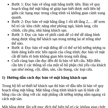
Bước 1: Đọc bản vẽ tổng mặt bằng trước tiên. Bản vẽ quy
hoạch tổng thể mặt bằng sẽ giúp bạn biết được mối liên hệ
giữa các hạng mục trong công trình và không gian cảnh xung
quanh.
Bước 2: Đọc bản vẽ mặt bằng tầng 1 rồi tới tầng 2,… để xem
bố trí các khu chức năng như phòng ngủ, hành lang, cửa
chính, cửa phụ, nhà hàng khách sạn.
Bước 3: Đọc các bản vẽ phối cảnh để có thể dễ dàng hình
dung được tổng thể khách sạn trong tương lai sẽ trông như
thế nào.
Bước 4: Đọc bản vẽ mặt đứng để có thể sơ bộ tưởng tượng ra
hình dáng kiến trúc bên ngoài của công trình; đọc bản vẽ mặt
cắt để hiểu rõ hơn không gian bên trong mỗi tầng.
Cuối cùng bạn cần đọc đến đó là bản vẽ kết cấu. Một điều
cần lưu ý các thông số của một số bộ phận chủ yếu của khách
sạn như móng, cột, dầm, sàn, cầu thang, các loại cửa.
1) Hướng dẫn cách đọc bản vẽ mặt bằng khách sạn
Trong bộ hồ sơ thiết kế khách sạn thì bản vẽ đầu tiên là bản vẽ quy
hoạch tổng mặt bằng. Mặt bằng công trình khách sạn là hình cắt
bằng của các tầng với các mặt phẳng cắt tưởng tượng nằm ngang và
cách mặt sàn.
Mặt bằng được lập với mục đích thể hiện bố trí các không gian chức