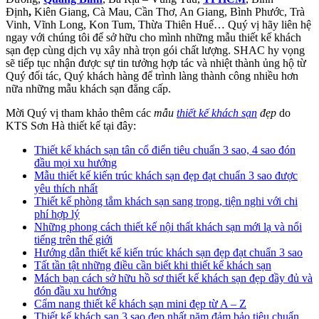
Định
,
Kiên Giang, Cà Mau, Cần Thơ, An Giang, Bình Phước, Trà
Vinh, Vĩnh Long, Kon Tum, Thừa Thiên Huế… Quý vị hãy liên hệ
ngay với chúng tôi để sở hữu cho mình những mẫu thiết kế khách
sạn đẹp cùng dịch vụ xây nhà trọn gói chất lượng. SHAC hy vọng
sẽ tiếp tục nhận được sự tin tưởng hợp tác và nhiệt thành ủng hộ từ
Quý đối tác, Quý khách hàng để trình làng thành công nhiều hơn
nữa những mẫu khách sạn đẳng cấp.
Mời Quý vị tham khảo thêm các
mẫu
thiết kế khách sạn
đẹp
do
KTS Sơn Hà thiết kế tại đây:
Thiết kế khách sạn tân cổ điển tiêu chuẩn 3 sao, 4 sao đón
đầu mọi xu hướng
Mẫu thiết kế kiến trúc khách sạn đẹp đạt chuẩn 3 sao được
yêu thích nhất
Thiết kế phòng tắm khách sạn sang trọng, tiện nghi với chi
phí hợp lý
Những phong cách thiết kế nội thất khách sạn mới lạ và nổi
tiếng trên thế giới
Hướng dẫn thiết kế kiến trúc khách sạn đẹp đạt chuẩn 3 sao
Tất tần tật những điều cần biết khi thiết kế khách sạn
Mách bạn cách sở hữu hồ sơ thiết kế khách sạn đẹp đầy đủ và
đón đầu xu hướng
Cẩm nang thiết kế khách sạn mini đẹp từ A – Z
Thiết kế khách sạn 3 sao đẹp nhất năm đảm bảo tiêu chuẩn