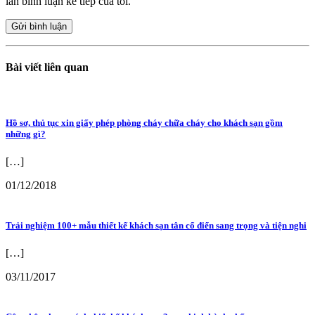
lần bình luận kế tiếp của tôi.
Bài viết liên quan
Hồ sơ, thủ tục xin giấy phép phòng cháy chữa cháy cho khách sạn gồm
những gì?
[…]
01/12/2018
Trải nghiệm 100+ mẫu thiết kế khách sạn tân cổ điển sang trọng và tiện nghi
[…]
03/11/2017