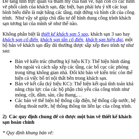
Để tăng tính trực quan và thẩm mỹ của bản vẽ, bạn còn có các hình
vẽ phối cảnh của khách sạn, đặc biệt, bạn phải lưu ý tới các loại
hình biểu diễn là mặt bằng các tầng, mặt đứng và hình cắt của công
trình. Như vậy sẽ giúp chủ đầu tư dễ hình dung công trình khách
sạn tương lai của mình sẽ như thế nào.
Không phân biệt là
thiết kế khách sạn 5 sao
, khách sạn 3 sao hay
khách sạn cổ điển
,
khách sạn tân cổ điển
,
khách sạn hiện đại
, một
bộ bản vẽ khách sạn đầy đủ thường được sắp xếp theo trình tự như
sau:
Bản vẽ kiến trúc (thường ký hiệu KT): Thể hiện hình dáng
bên ngoài và cách sắp xếp các tầng, các bố cục các phòng
trong từng không gian nhà. Đôi khi bản vẽ kiến trúc còn thể
hiện cả việc bố trí nội thất bên trong khách sạn.
Bản vẽ kết cấu (ký hiệu KC): Thể hiện kết quả tính toán khả
năng chịu lực của các bộ phận chủ yếu của công trình như
móng, cột, dầm, sàn, cầu thang,…
Các bản vẽ thể hiện hệ thống cấp điện, hệ thống cấp nước, hệ
thống thoát nước, hệ thống thông tin liên lạc của công trình.
2) Các quy định chung để có được một bản vẽ thiết kế khách
sạn hoàn chỉnh
* Quy định khung bản vẽ: