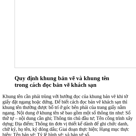
Quy định khung bản vẽ và khung tên
trong cách đọc bản vẽ khách sạn
Khung tên cần phải trùng với hướng đọc của khung bản vẽ khi tờ
giấy đặt ngang hoặc đứng. Để biết cách đọc bản vẽ khách sạn thì
khung tên thường được bố trí ở góc bên phải của trang giấy nằm
ngang. Nội dung ở khung tên sẽ bao gồm một số thông tin như: Số
thứ tự – nội dung cần ghi; Thông tin chủ đầu tư; Tên công trình xây
dựng; Địa điểm; Thông tin đơn vị thiết kế dành để ghi chức danh,
chữ ký, họ tên, ký đóng dấu; Giai đoạn thực hiện; Hạng mục thực
hiện; Tên bản vẽ; Tỷ lệ hình vẽ; và bản vẽ số.