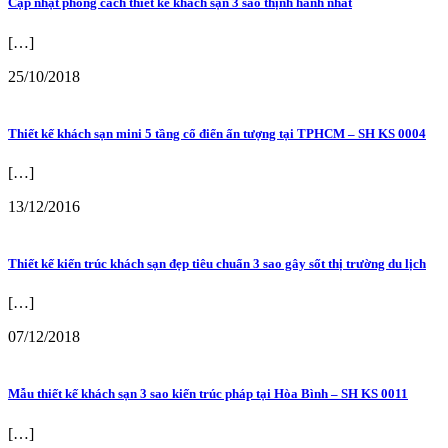
Cập nhật phong cách thiết kế khách sạn 3 sao thịnh hành nhất
[…]
25/10/2018
Thiết kế khách sạn mini 5 tầng cổ điển ấn tượng tại TPHCM – SH KS 0004
[…]
13/12/2016
Thiết kế kiến trúc khách sạn đẹp tiêu chuẩn 3 sao gây sốt thị trường du lịch
[…]
07/12/2018
Mẫu thiết kế khách sạn 3 sao kiến trúc pháp tại Hòa Bình – SH KS 0011
[…]