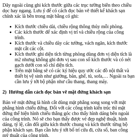
Dãy ngoài cùng ghi kích thước giữa các trục tường biên theo chiều
dọc hay ngang. Lưu ý để có cách đọc bản vẽ thiết kế khách sạn
chính xác là bên trong mặt bằng có ghi:
Kích thước chiều dài, chiều rộng thông thủy mỗi phòng.
Các kích thước để xác định vị trí và chiều rộng của công
trình.
Kích thước và chiều dày các tường, vách ngăn, kích thước
mặt cắt các cột.
Kích thước ghi diện tích từng phòng dùng đơn vị diện tích là
m2 nhưng không ghi đơn vị sau con số kích thước và có nét
gạch dưới con số chỉ diện tích.
Trên mặt bằng sẽ có các ký hiệu quy ước các đồ nội thất và
thiết bị vệ sinh như giường, bàn, ghế, tủ, sofa,… Ngoài ra bạn
cần lưu ý tới bộ phận như cầu thang, thang máy.
2) Hướng dẫn cách đọc bản vẽ mặt đứng khách sạn
Bản vẽ mặt đứng là hình cắt dùng mặt phẳng song song với mặt
phẳng hình chiếu đứng. Đối với các công trình kiến trúc thì mặt
đứng thể hiện hình chiếu thẳng góc cho thấy hình dáng bên ngoài
của công trình. Nó sẽ cho bạn thấy được vẻ đẹp nghệ thuật, hình
dáng, tỷ lệ, cân đối giữa kích thước chung và kích thước từng bộ
phận khách sạn. Bạn cần lưu ý tới bố trí cửa đi, cửa sổ, ban công
mỹ thuật của công trình.