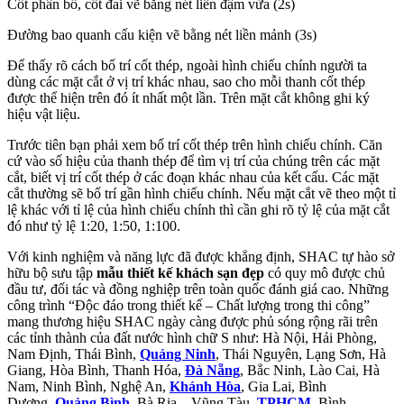
Cốt phân bố, cốt đai vẽ bằng nét liền đậm vừa (2s)
Đường bao quanh cấu kiện vẽ bằng nét liền mảnh (3s)
Để thấy rõ cách bố trí cốt thép, ngoài hình chiếu chính người ta
dùng các mặt cắt ở vị trí khác nhau, sao cho mỗi thanh cốt thép
được thể hiện trên đó ít nhất một lần. Trên mặt cắt không ghi ký
hiệu vật liệu.
Trước tiên bạn phải xem bố trí cốt thép trên hình chiếu chính. Căn
cứ vào số hiệu của thanh thép để tìm vị trí của chúng trên các mặt
cắt, biết vị trí cốt thép ở các đoạn khác nhau của kết cấu. Các mặt
cắt thường sẽ bố trí gần hình chiếu chính. Nếu mặt cắt vẽ theo một tỉ
lệ khác với tỉ lệ của hình chiếu chính thì cần ghi rõ tỷ lệ của mặt cắt
đó như tỷ lệ 1:20, 1:50, 1:100.
Với kinh nghiệm và năng lực đã được khẳng định, SHAC tự hào sở
hữu bộ sưu tập
mẫu thiết kế khách sạn đẹp
có quy mô được chủ
đầu tư, đối tác và đồng nghiệp trên toàn quốc đánh giá cao. Những
công trình “Độc đáo trong thiết kế – Chất lượng trong thi công”
mang thương hiệu SHAC ngày càng được phủ sóng rộng rãi trên
các tỉnh thành của đất nước hình chữ S như: Hà Nội, Hải Phòng,
Nam Định, Thái Bình,
Quảng Ninh
, Thái Nguyên, Lạng Sơn, Hà
Giang, Hòa Bình, Thanh Hóa,
Đà Nẵng
, Bắc Ninh, Lào Cai, Hà
Nam, Ninh Bình, Nghệ An,
Khánh Hòa
, Gia Lai, Bình
Dương,
Quảng Bình
, Bà Rịa – Vũng Tàu,
TPHCM
, Bình