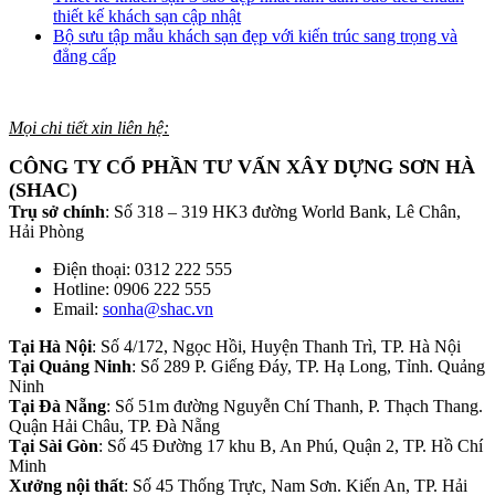
thiết kế khách sạn cập nhật
Bộ sưu tập mẫu khách sạn đẹp với kiến trúc sang trọng và
đẳng cấp
Mọi chi tiết xin liên hệ:
CÔNG TY CỔ PHẦN TƯ VẤN XÂY DỰNG SƠN HÀ
(SHAC)
Trụ sở chính
: Số 318 – 319 HK3 đường World Bank, Lê Chân,
Hải Phòng
Điện thoại: 0312 222 555
Hotline: 0906 222 555
Email:
sonha@shac.vn
Tại Hà Nội
: Số 4/172, Ngọc Hồi, Huyện Thanh Trì, TP. Hà Nội
Tại Quảng Ninh
: Số 289 P. Giếng Đáy, TP. Hạ Long, Tỉnh. Quảng
Ninh
Tại Đà Nẵng
: Số 51m đường Nguyễn Chí Thanh, P. Thạch Thang.
Quận Hải Châu, TP. Đà Nẵng
Tại Sài Gòn
: Số 45 Đường 17 khu B, An Phú, Quận 2, TP. Hồ Chí
Minh
Xưởng nội thất
: Số 45 Thống Trực, Nam Sơn. Kiến An, TP. Hải