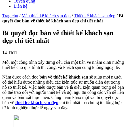
Tuyển dụng
Liên hệ
Trag chủ
/
Mẫu thiết kế khách sạn đẹp
/
Thiết kế khách sạn đẹp
/
Bí
quyết đọc bản vẽ thiết kế khách sạn đẹp chi tiết nhất
Bí quyết đọc bản vẽ thiết kế khách sạn
đẹp chi tiết nhất
14
Th11
Mỗi một công trình xây dựng đều cần một bản vẽ nhằm định hướng
thiết kế cho quá trình thi công, và khách sạn cũng không ngoại lệ.
Nắm được cách đọc
bản vẽ thiết kế khách sạn
sẽ giúp mọi người
có thể hiểu được những điều các kiến trúc sư muốn diễn đạt trong
hồ sơ thiết kế. Việc hiểu được bản vẽ là điều kiện quan trọng để bạn
có thể trao đổi với người thiết kế và đội ngũ thi công các vấn đề liên
quan và bám sát thực hiện. Cùng tham khảo một vài bí quyết đọc
bản vẽ
thiết kế khách sạn đẹp
chi tiết nhất mà chúng tôi tổng hợp
từ kinh nghiệm thực tế ngay sau đây.