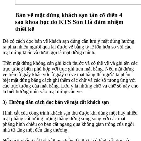
Bản vẽ mặt đứng khách sạn tân cổ điển 4
sao khoa học do KTS Sơn Hà đảm nhiệm
thiết kế
Để có cách đọc bản vẽ khách sạn đúng cần lưu ý mặt đứng hướng
ra phía nhiều người qua lại được vẽ bằng tỷ lệ lớn hơn so với các
mặt đứng khác và được gọi là mặt đứng chính.
Trên mặt đứng không cần ghi kích thước và có thể vẽ và ghi tên các
trục tường biên phù hợp với trục ghi trên mặt bằng. Nếu mặt đứng
vẽ trên tờ giấy khác với tờ giấy có vẽ mặt bằng thì người ta phân
biệt mặt đứng bằng cách ghi thêm các chữ và các số tương ứng với
các trục tường của mặt bằng. Lưu ý là những chữ và chữ số này cho
ta biết hướng nhìn vào mặt đứng cần vẽ.
3) Hướng dẫn cách đọc bản vẽ mặt cắt khách sạn
Hình cắt của công trình khách sạn thu được khi dùng một hay nhiều
mặt phẳng cắt tưởng tượng thẳng đứng song song với các mặt
phẳng hình chiếu cơ bản cắt ngang qua không gian trống của ngôi
nhà từ tầng một đến tầng thượng.
Nếu mặt phẳng cắt bố trí theo chiều dài thì ta có hình cắt dọc và