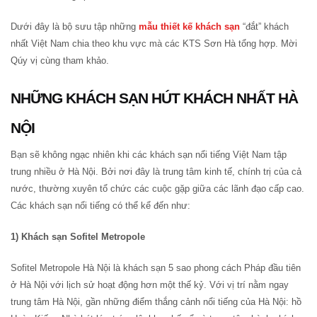
Dưới đây là bộ sưu tập những
mẫu thiết kế khách sạn
“đắt” khách
nhất Việt Nam chia theo khu vực mà các KTS Sơn Hà tổng hợp. Mời
Qúy vị cùng tham khảo.
NHỮNG KHÁCH SẠN HÚT KHÁCH NHẤT HÀ
NỘI
Bạn sẽ không ngạc nhiên khi các khách sạn nổi tiếng Việt Nam tập
trung nhiều ở Hà Nội. Bởi nơi đây là trung tâm kinh tế, chính trị của cả
nước, thường xuyên tổ chức các cuộc gặp giữa các lãnh đạo cấp cao.
Các khách sạn nổi tiếng có thể kể đến như:
1) Khách sạn Sofitel Metropole
Sofitel Metropole Hà Nội là khách sạn 5 sao phong cách Pháp đầu tiên
ở Hà Nội với lịch sử hoạt động hơn một thế kỷ. Với vị trí nằm ngay
trung tâm Hà Nội, gần những điểm thắng cảnh nổi tiếng của Hà Nội: hồ