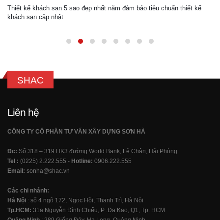
Thiết kế khách sạn 5 sao đẹp nhất năm đảm bảo tiêu chuẩn thiết kế
khách sạn cập nhật
SHAC
Liên hệ
CÔNG TY CỔ PHẦN TƯ VẤN XÂY DỰNG SƠN HÀ
Đc:
Số 318 – 319 HK3 đường World Bank, Lê Chân, Hải Phòng
Tel :
(0225) 2.222.555 -
Hotline:
0906.222.555
Email:
sonha@shac.vn
Các chi nhánh:
Hà Nội
: số 4 ngõ 172, Ngọc Hồi, Thanh Trì, Hà Nội
Tp.HCM:
31a Nguyễn Đình Chiểu, P .Đa Kao, Q1, Tp. HCM
Quảng Ninh
: 289 Giếng Đáy, Hạ Long, Quảng Ninh