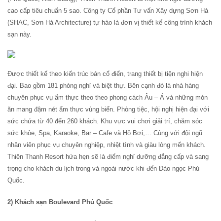
cao cấp tiêu chuẩn 5 sao. Công ty Cổ phần Tư vấn Xây dựng Sơn Hà
(SHAC, Sơn Hà Architecture) tự hào là đơn vị thiết kế công trình khách
sạn này.
Được thiết kế theo kiến trúc bán cổ điển, trang thiết bị tiện nghi hiện
đại. Bao gồm 181 phòng nghỉ và biệt thự. Bên cạnh đó là nhà hàng
chuyên phục vụ ẩm thực theo theo phong cách Âu – Á và những món
ăn mang đậm nét ẩm thực vùng biển. Phòng tiệc, hội nghị hiện đại với
sức chứa từ 40 đến 260 khách. Khu vực vui chơi giải trí, chăm sóc
sức khỏe, Spa, Karaoke, Bar – Cafe và Hồ Bơi,… Cùng với đội ngũ
nhân viên phục vụ chuyên nghiệp, nhiệt tình và giàu lòng mến khách.
Thiên Thanh Resort hứa hẹn sẽ là điểm nghỉ dưỡng đẳng cấp và sang
trọng cho khách du lịch trong và ngoài nước khi đến Đảo ngọc Phú
Quốc.
2) Khách sạn Boulevard Phú Quốc