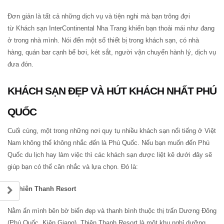
Đơn giản là tất cả những dịch vụ và tiện nghi mà bạn trông đợi
từ Khách sạn InterContinental Nha Trang khiến bạn thoải mái như đang
ở trong nhà mình. Nói đến một số thiết bị trong khách sạn, có nhà
hàng, quán bar cạnh bể bơi, két sắt, người vận chuyển hành lý, dịch vụ
đưa đón.
KHÁCH SẠN ĐẸP VÀ HÚT KHÁCH NHẤT PHÚ
QUỐC
Cuối cùng, một trong những nơi quy tụ nhiều khách sạn nổi tiếng ở Việt
Nam không thể không nhắc đến là Phú Quốc. Nếu bạn muốn đến Phú
Quốc du lịch hay làm việc thì các khách sạn được liệt kê dưới đây sẽ
giúp bạn có thể cân nhắc và lựa chọn. Đó là:
1) Thiên Thanh Resort
Nằm ẩn mình bên bờ biển đẹp và thanh bình thuộc thị trấn Dương Đông
(Phú Quốc, Kiên Giang), Thiên Thanh Resort là một khu nghỉ dưỡng