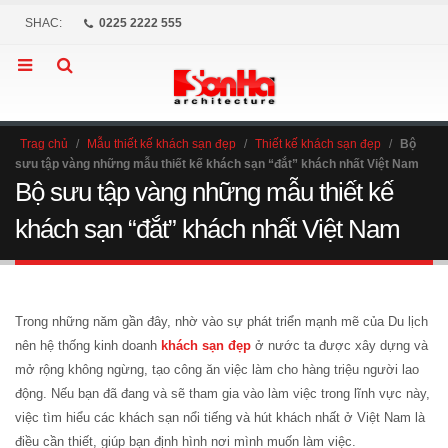
SHAC:
0225 2222 555
Trag chủ
/
Mẫu thiết kế khách sạn đẹp
/
Thiết kế khách sạn đẹp
/
Bộ
sưu tập vàng những mẫu thiết kế khách sạn “đắt” khách nhất Việt Nam
Bộ sưu tập vàng những mẫu thiết kế
khách sạn “đắt” khách nhất Việt Nam
Trong những năm gần đây, nhờ vào sự phát triển mạnh mẽ của Du lịch
nên hệ thống kinh doanh
khách sạn đẹp
ở nước ta được xây dựng và
mở rộng không ngừng, tạo công ăn việc làm cho hàng triệu người lao
động. Nếu bạn đã đang và sẽ tham gia vào làm việc trong lĩnh vực này,
việc tìm hiểu các khách sạn nổi tiếng và hút khách nhất ở Việt Nam là
điều cần thiết, giúp bạn định hình nơi mình muốn làm việc.