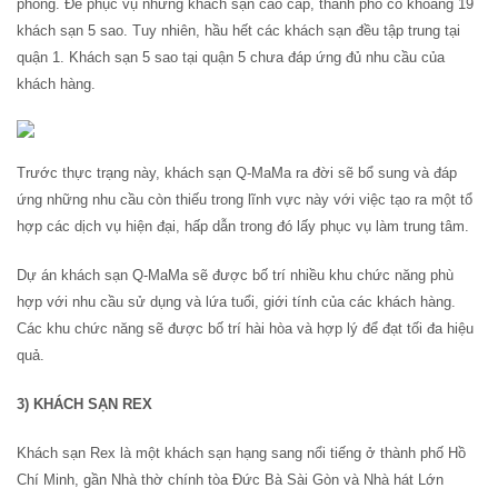
phòng. Để phục vụ những khách sạn cao cấp, thành phố có khoảng 19
khách sạn 5 sao. Tuy nhiên, hầu hết các khách sạn đều tập trung tại
quận 1. Khách sạn 5 sao tại quận 5 chưa đáp ứng đủ nhu cầu của
khách hàng.
Trước thực trạng này, khách sạn Q-MaMa ra đời sẽ bổ sung và đáp
ứng những nhu cầu còn thiếu trong lĩnh vực này với việc tạo ra một tổ
hợp các dịch vụ hiện đại, hấp dẫn trong đó lấy phục vụ làm trung tâm.
Dự án khách sạn Q-MaMa sẽ được bố trí nhiều khu chức năng phù
hợp với nhu cầu sử dụng và lứa tuổi, giới tính của các khách hàng.
Các khu chức năng sẽ được bố trí hài hòa và hợp lý để đạt tối đa hiệu
quả.
3) KHÁCH SẠN REX
Khách sạn Rex là một khách sạn hạng sang nổi tiếng ở thành phố Hồ
Chí Minh, gần Nhà thờ chính tòa Đức Bà Sài Gòn và Nhà hát Lớn