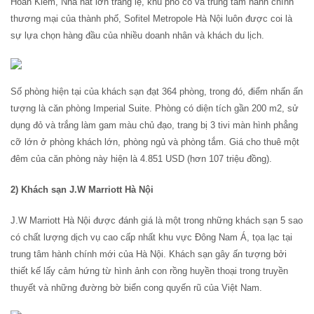
Hoàn Kiếm, Nhà hát lớn tráng lệ, khu phố cổ và trung tâm hành chính
thương mại của thành phố, Sofitel Metropole Hà Nội luôn được coi là
sự lựa chọn hàng đầu của nhiều doanh nhân và khách du lịch.
Số phòng hiện tại của khách sạn đạt 364 phòng, trong đó, điểm nhấn ấn
tượng là căn phòng Imperial Suite. Phòng có diện tích gần 200 m2, sử
dụng đỏ và trắng làm gam màu chủ đạo, trang bị 3 tivi màn hình phẳng
cỡ lớn ở phòng khách lớn, phòng ngủ và phòng tắm. Giá cho thuê một
đêm của căn phòng này hiện là 4.851 USD (hơn 107 triệu đồng).
2) Khách sạn J.W Marriott Hà Nội
J.W Marriott Hà Nội được đánh giá là một trong những khách sạn 5 sao
có chất lượng dịch vụ cao cấp nhất khu vực Đông Nam Á, tọa lạc tại
trung tâm hành chính mới của Hà Nội. Khách sạn gây ấn tượng bởi
thiết kế lấy cảm hứng từ hình ảnh con rồng huyền thoại trong truyền
thuyết và những đường bờ biển cong quyến rũ của Việt Nam.