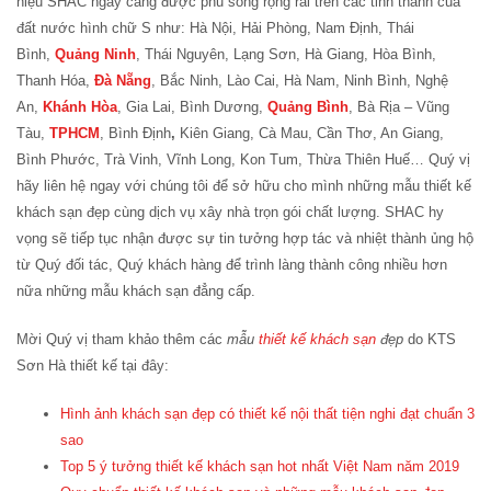
hiệu SHAC ngày càng được phủ sóng rộng rãi trên các tỉnh thành của
đất nước hình chữ S như: Hà Nội, Hải Phòng, Nam Định, Thái
Bình,
Quảng Ninh
, Thái Nguyên, Lạng Sơn, Hà Giang, Hòa Bình,
Thanh Hóa,
Đà Nẵng
, Bắc Ninh, Lào Cai, Hà Nam, Ninh Bình, Nghệ
An,
Khánh Hòa
, Gia Lai, Bình Dương,
Quảng Bình
, Bà Rịa – Vũng
Tàu,
TPHCM
, Bình Định
,
Kiên Giang, Cà Mau, Cần Thơ, An Giang,
Bình Phước, Trà Vinh, Vĩnh Long, Kon Tum, Thừa Thiên Huế… Quý vị
hãy liên hệ ngay với chúng tôi để sở hữu cho mình những mẫu thiết kế
khách sạn đẹp cùng dịch vụ xây nhà trọn gói chất lượng. SHAC hy
vọng sẽ tiếp tục nhận được sự tin tưởng hợp tác và nhiệt thành ủng hộ
từ Quý đối tác, Quý khách hàng để trình làng thành công nhiều hơn
nữa những mẫu khách sạn đẳng cấp.
Mời Quý vị tham khảo thêm các
mẫu
thiết kế khách sạn
đẹp
do KTS
Sơn Hà thiết kế tại đây:
Hình ảnh khách sạn đẹp có thiết kế nội thất tiện nghi đạt chuẩn 3
sao
Top 5 ý tưởng thiết kế khách sạn hot nhất Việt Nam năm 2019