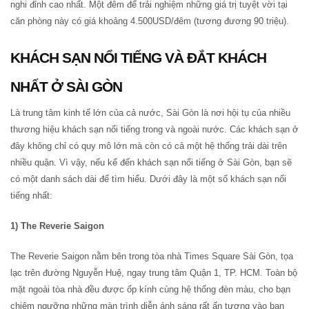
nghi đỉnh cao nhất. Một đêm để trải nghiệm những giá trị tuyệt vời tại
căn phòng này có giá khoảng 4.500USD/đêm (tương đương 90 triệu).
KHÁCH SẠN NỔI TIẾNG VÀ ĐẮT KHÁCH
NHẤT Ở SÀI GÒN
Là trung tâm kinh tế lớn của cả nước, Sài Gòn là nơi hội tụ của nhiều
thương hiệu khách sạn nổi tiếng trong và ngoài nước. Các khách sạn ở
đây không chỉ có quy mô lớn mà còn có cả một hệ thống trải dài trên
nhiều quận. Vì vậy, nếu kể đến khách sạn nổi tiếng ở Sài Gòn, bạn sẽ
có một danh sách dài để tìm hiểu. Dưới đây là một số khách sạn nổi
tiếng nhất:
1) The Reverie Saigon
The Reverie Saigon nằm bên trong tòa nhà Times Square Sài Gòn, tọa
lạc trên đường Nguyễn Huệ, ngay trung tâm Quận 1, TP. HCM. Toàn bộ
mặt ngoài tòa nhà đều được ốp kính cùng hệ thống đèn màu, cho bạn
chiêm ngưỡng những màn trình diễn ánh sáng rất ấn tượng vào ban