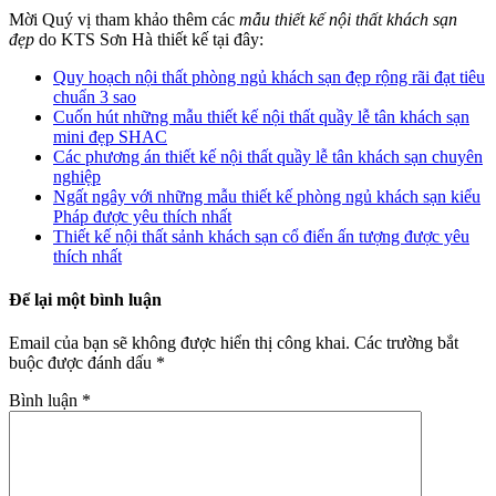
Mời Quý vị tham khảo thêm các
mẫu thiết kế nội thất khách sạn
đẹp
do KTS Sơn Hà thiết kế tại đây:
Quy hoạch nội thất phòng ngủ khách sạn đẹp rộng rãi đạt tiêu
chuẩn 3 sao
Cuốn hút những mẫu thiết kế nội thất quầy lễ tân khách sạn
mini đẹp SHAC
Các phương án thiết kế nội thất quầy lễ tân khách sạn chuyên
nghiệp
Ngất ngây với những mẫu thiết kế phòng ngủ khách sạn kiểu
Pháp được yêu thích nhất
Thiết kế nội thất sảnh khách sạn cổ điển ấn tượng được yêu
thích nhất
Để lại một bình luận
Email của bạn sẽ không được hiển thị công khai.
Các trường bắt
buộc được đánh dấu
*
Bình luận
*