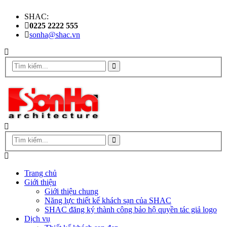
SHAC:
0225 2222 555
sonha@shac.vn
Trang chủ
Giới thiệu
Giới thiệu chung
Năng lực thiết kế khách sạn của SHAC
SHAC đăng ký thành công bảo hộ quyền tác giả logo
Dịch vụ