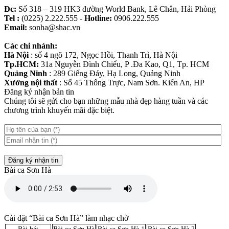
Đc:
Số 318 – 319 HK3 đường World Bank, Lê Chân, Hải Phòng
Tel :
(0225) 2.222.555 -
Hotline:
0906.222.555
Email:
sonha@shac.vn
Các chi nhánh:
Hà Nội
: số 4 ngõ 172, Ngọc Hồi, Thanh Trì, Hà Nội
Tp.HCM:
31a Nguyễn Đình Chiểu, P .Đa Kao, Q1, Tp. HCM
Quảng Ninh
: 289 Giếng Đáy, Hạ Long, Quảng Ninh
Xưởng nội thất
: Số 45 Thống Trực, Nam Sơn. Kiến An, HP
Đăng ký nhận bản tin
Chúng tôi sẽ gửi cho bạn những mẫu nhà đẹp hàng tuần và các
chương trình khuyến mãi đặc biệt.
Đăng ký nhận tin
Bài ca Sơn Hà
Cài đặt “Bài ca Sơn Hà” làm nhạc chờ