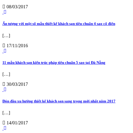
08/03/2017
Ấn tượng với một số mẫu thiết kế khách sạn tiêu chuẩn 4 sao cổ điển
[…]
17/11/2016
11 mẫu khách sạn kiến trúc pháp tiêu chuẩn 5 sao tại Đà Nẵng
[…]
30/03/2017
Đón đầu xu hướng thiết kế khách sạn sang trọng mới nhất năm 2017
[…]
14/01/2017