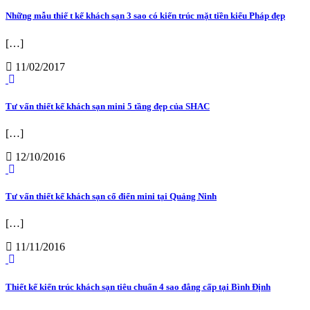
Những mẫu thiế t kế khách sạn 3 sao có kiến trúc mặt tiền kiểu Pháp đẹp
[…]
11/02/2017
Tư vấn thiết kế khách sạn mini 5 tầng đẹp của SHAC
[…]
12/10/2016
Tư vấn thiết kế khách sạn cổ điển mini tại Quảng Ninh
[…]
11/11/2016
Thiết kế kiến trúc khách sạn tiêu chuẩn 4 sao đẳng cấp tại Bình Định