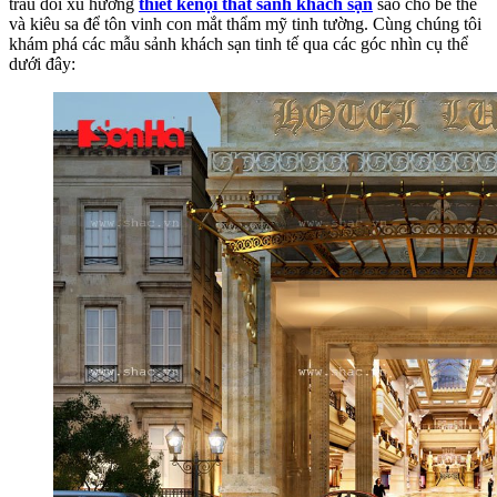
trau dồi xu hướng
thiết kếnội thất sảnh khách sạn
sao cho bề thế
và kiêu sa để tôn vinh con mắt thẩm mỹ tinh tường. Cùng chúng tôi
khám phá các mẫu sảnh khách sạn tinh tế qua các góc nhìn cụ thể
dưới đây: