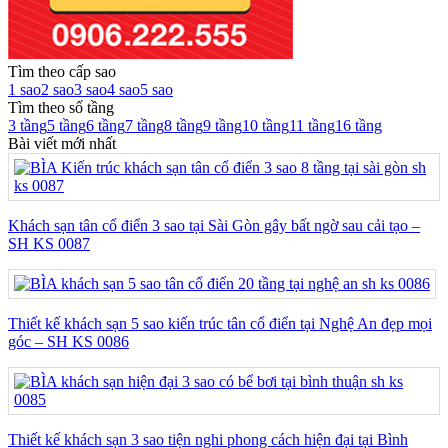
Tìm theo cấp sao
1 sao
2 sao
3 sao
4 sao
5 sao
Tìm theo số tầng
3 tầng
5 tầng
6 tầng
7 tầng
8 tầng
9 tầng
10 tầng
11 tầng
16 tầng
Bài viết mới nhất
Khách sạn tân cổ điển 3 sao tại Sài Gòn gây bất ngờ sau cải tạo –
SH KS 0087
Thiết kế khách sạn 5 sao kiến trúc tân cổ điển tại Nghệ An đẹp mọi
góc – SH KS 0086
Thiết kế khách sạn 3 sao tiện nghi phong cách hiện đại tại Bình