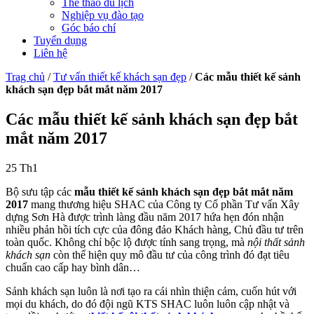
Thể thao du lịch
Nghiệp vụ đào tạo
Góc báo chí
Tuyển dụng
Liên hệ
Trag chủ
/
Tư vấn thiết kế khách sạn đẹp
/
Các mẫu thiết kế sảnh
khách sạn đẹp bắt mắt năm 2017
Các mẫu thiết kế sảnh khách sạn đẹp bắt
mắt năm 2017
25
Th1
Bộ sưu tập các
mẫu thiết kế sảnh khách sạn đẹp bắt mắt năm
2017
mang thương hiệu SHAC của Công ty Cổ phần Tư vấn Xây
dựng Sơn Hà được trình làng đầu năm 2017 hứa hẹn đón nhận
nhiều phản hồi tích cực của đông đảo Khách hàng, Chủ đầu tư trên
toàn quốc. Không chỉ bộc lộ được tính sang trọng, mà
nội thất sảnh
khách sạn
còn thể hiện quy mô đầu tư của công trình đó đạt tiêu
chuẩn cao cấp hay bình dân…
Sảnh khách sạn luôn là nơi tạo ra cái nhìn thiện cảm, cuốn hút với
mọi du khách, do đó đội ngũ KTS SHAC luôn luôn cập nhật và