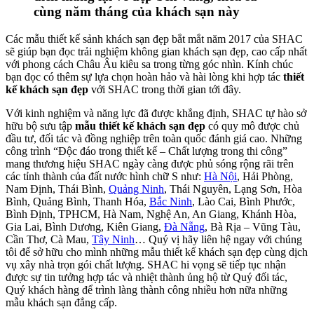
cùng năm tháng của khách sạn này
Các mẫu thiết kế sảnh khách sạn đẹp bắt mắt năm 2017 của SHAC
sẽ giúp bạn đọc trải nghiệm không gian khách sạn đẹp, cao cấp nhất
với phong cách Châu Âu kiêu sa trong từng góc nhìn. Kính chúc
bạn đọc có thêm sự lựa chọn hoàn hảo và hài lòng khi hợp tác
thiết
kế khách sạn đẹp
với SHAC trong thời gian tới đây.
Với kinh nghiệm và năng lực đã được khẳng định, SHAC tự hào sở
hữu bộ sưu tập
mẫu thiết kế khách sạn đẹp
có quy mô được chủ
đầu tư, đối tác và đồng nghiệp trên toàn quốc đánh giá cao. Những
công trình “Độc đáo trong thiết kế – Chất lượng trong thi công”
mang thương hiệu SHAC ngày càng được phủ sóng rộng rãi trên
các tỉnh thành của đất nước hình chữ S như:
Hà Nội
, Hải Phòng,
Nam Định, Thái Bình,
Quảng Ninh
, Thái Nguyên, Lạng Sơn, Hòa
Bình, Quảng Bình, Thanh Hóa,
Bắc Ninh
, Lào Cai, Bình Phước,
Bình Định, TPHCM, Hà Nam, Nghệ An, An Giang, Khánh Hòa,
Gia Lai, Bình Dương, Kiên Giang,
Đà Nẵng
, Bà Rịa – Vũng Tàu,
Cần Thơ, Cà Mau,
Tây Ninh
… Quý vị hãy liên hệ ngay với chúng
tôi để sở hữu cho mình những mẫu thiết kế khách sạn đẹp cùng dịch
vụ xây nhà trọn gói chất lượng. SHAC hi vọng sẽ tiếp tục nhận
được sự tin tưởng hợp tác và nhiệt thành ủng hộ từ Quý đối tác,
Quý khách hàng để trình làng thành công nhiều hơn nữa những
mẫu khách sạn đẳng cấp.