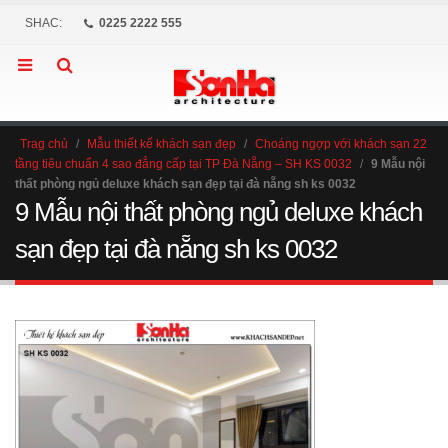
SHAC:
0225 2222 555
Trag chủ
/
Mẫu thiết kế khách sạn đẹp
/
Choáng ngợp với khách sạn 22
tầng tiêu chuẩn 4 sao đẳng cấp tại TP Đà Nẵng – SH KS 0032
/
9 Mẫu nội
thất phòng ngủ deluxe khách sạn đẹp tại đà nẵng sh ks 0032
9 Mẫu nội thất phòng ngủ deluxe khách
sạn đẹp tại đà nẵng sh ks 0032