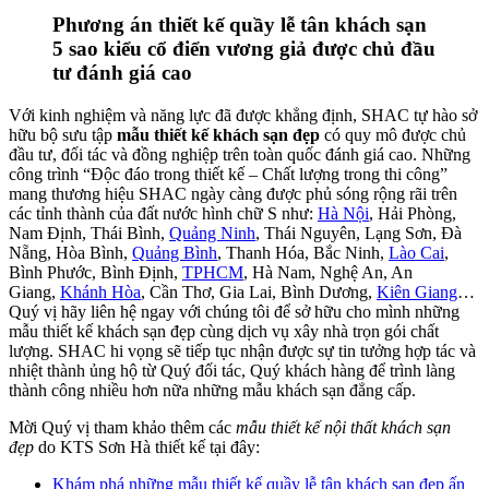
Phương án thiết kế quầy lễ tân khách sạn
5 sao kiểu cổ điển vương giả được chủ đầu
tư đánh giá cao
Với kinh nghiệm và năng lực đã được khẳng định, SHAC tự hào sở
hữu bộ sưu tập
mẫu thiết kế khách sạn đẹp
có quy mô được chủ
đầu tư, đối tác và đồng nghiệp trên toàn quốc đánh giá cao. Những
công trình “Độc đáo trong thiết kế – Chất lượng trong thi công”
mang thương hiệu SHAC ngày càng được phủ sóng rộng rãi trên
các tỉnh thành của đất nước hình chữ S như:
Hà Nội
, Hải Phòng,
Nam Định, Thái Bình,
Quảng Ninh
, Thái Nguyên, Lạng Sơn, Đà
Nẵng, Hòa Bình,
Quảng Bình
, Thanh Hóa, Bắc Ninh,
Lào Cai
,
Bình Phước, Bình Định,
TPHCM
, Hà Nam, Nghệ An, An
Giang,
Khánh Hòa
, Cần Thơ, Gia Lai, Bình Dương,
Kiên Giang
…
Quý vị hãy liên hệ ngay với chúng tôi để sở hữu cho mình những
mẫu thiết kế khách sạn đẹp cùng dịch vụ xây nhà trọn gói chất
lượng. SHAC hi vọng sẽ tiếp tục nhận được sự tin tưởng hợp tác và
nhiệt thành ủng hộ từ Quý đối tác, Quý khách hàng để trình làng
thành công nhiều hơn nữa những mẫu khách sạn đẳng cấp.
Mời Quý vị tham khảo thêm các
mẫu thiết kế nội thất khách sạn
đẹp
do KTS Sơn Hà thiết kế tại đây:
Khám phá những mẫu thiết kế quầy lễ tân khách sạn đẹp ấn