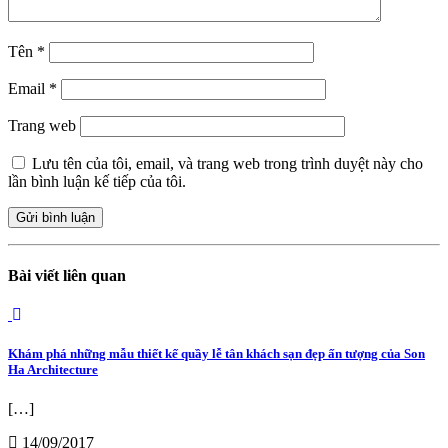
Tên
*
Email
*
Trang web
Lưu tên của tôi, email, và trang web trong trình duyệt này cho
lần bình luận kế tiếp của tôi.
Bài viết liên quan
Khám phá những mẫu thiết kế quầy lễ tân khách sạn đẹp ấn tượng của Son
Ha Architecture
[…]
14/09/2017