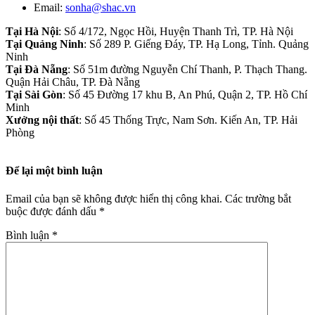
Email:
sonha@shac.vn
Tại Hà Nội
: Số 4/172, Ngọc Hồi, Huyện Thanh Trì, TP. Hà Nội
Tại Quảng Ninh
: Số 289 P. Giếng Đáy, TP. Hạ Long, Tỉnh. Quảng
Ninh
Tại Đà Nẵng
: Số 51m đường Nguyễn Chí Thanh, P. Thạch Thang.
Quận Hải Châu, TP. Đà Nẵng
Tại Sài Gòn
: Số 45 Đường 17 khu B, An Phú, Quận 2, TP. Hồ Chí
Minh
Xưởng nội thất
: Số 45 Thống Trực, Nam Sơn. Kiến An, TP. Hải
Phòng
Để lại một bình luận
Email của bạn sẽ không được hiển thị công khai.
Các trường bắt
buộc được đánh dấu
*
Bình luận
*