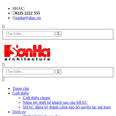
SHAC:
0225 2222 555
sonha@shac.vn
Trang chủ
Giới thiệu
Giới thiệu chung
Năng lực thiết kế khách sạn của SHAC
SHAC đăng ký thành công bảo hộ quyền tác giả logo
Dịch vụ