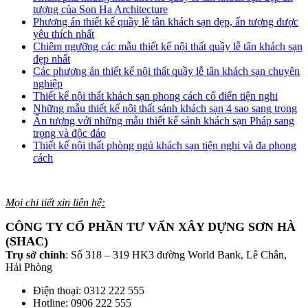
tượng của Son Ha Architecture
Phương án thiết kế quầy lễ tân khách sạn đẹp, ấn tượng được
yêu thích nhất
Chiêm ngưỡng các mẫu thiết kế nội thất quầy lễ tân khách sạn
đẹp nhất
Các phương án thiết kế nội thất quầy lễ tân khách sạn chuyên
nghiệp
Thiết kế nội thất khách sạn phong cách cổ điển tiện nghi
Những mẫu thiết kế nội thất sảnh khách sạn 4 sao sang trọng
Ấn tượng với những mẫu thiết kế sảnh khách sạn Pháp sang
trọng và độc đáo
Thiết kế nội thất phòng ngủ khách sạn tiện nghi và đa phong
cách
Mọi chi tiết xin liên hệ:
CÔNG TY CỔ PHẦN TƯ VẤN XÂY DỰNG SƠN HÀ
(SHAC)
Trụ sở chính
: Số 318 – 319 HK3 đường World Bank, Lê Chân,
Hải Phòng
Điện thoại: 0312 222 555
Hotline: 0906 222 555