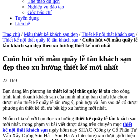
Thể thao du lịch
Nghiệp vụ đào tạo
Góc báo chí
Tuyển dụng
Liên hệ
Trag chủ
/
Mẫu thiết kế khách sạn đẹp
/
Thiết kế nội thất khách sạn
/
Thiết kế nội thất quầy lễ tân khách sạn
/
Cuốn hút với mẫu quầy lễ
tân khách sạn đẹp theo xu hướng thiết kế mới nhất
Cuốn hút với mẫu quầy lễ tân khách sạn
đẹp theo xu hướng thiết kế mới nhất
22
Th9
Bạn đang lên phương án
thiết kế
nội thất quầy lễ tân
cho công
trình kinh doanh khách sạn của mình nhưng bạn chưa lựa chọn
được mẫu thiết kế quầy lễ tân ưng ý, phù hợp và làm sao để có được
phương án thiết kế tối ưu bắt kịp xu hướng mới nhất.
Nhằm chia sẻ với bạn đọc xu hướng
thiết kế quầy lễ tân
khách sạn
mới nhất, trong phạm vi bài viết được đăng trên chuyên mục
thiết
kế nội thất khách sạn
ngày hôm nay SHAC (Công ty Cổ Phần Tư
Vấn Xây Dựng Sơn Hà – Son Ha Architecture) xin được giới thiệu