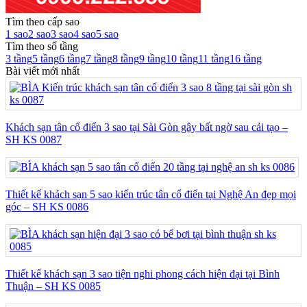
Tìm theo cấp sao
1 sao
2 sao
3 sao
4 sao
5 sao
Tìm theo số tầng
3 tầng
5 tầng
6 tầng
7 tầng
8 tầng
9 tầng
10 tầng
11 tầng
16 tầng
Bài viết mới nhất
Khách sạn tân cổ điển 3 sao tại Sài Gòn gây bất ngờ sau cải tạo –
SH KS 0087
Thiết kế khách sạn 5 sao kiến trúc tân cổ điển tại Nghệ An đẹp mọi
góc – SH KS 0086
Thiết kế khách sạn 3 sao tiện nghi phong cách hiện đại tại Bình
Thuận – SH KS 0085