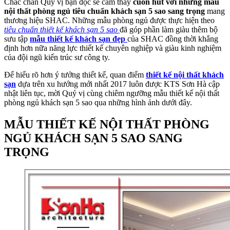
Chắc chắn Quý vị bạn đọc sẽ cảm thấy
cuốn hút với những mẫu
nội thất phòng ngủ tiêu chuẩn khách sạn 5 sao sang trọng
mang
thương hiệu SHAC. Những mẫu phòng ngủ được thực hiện theo
tiêu chuẩn thiết kế khách sạn 5 sao
đã góp phần làm giàu thêm bộ
sưu tập
mẫu thiết kế khách sạn đẹp
của SHAC đồng thời khẳng
định hơn nữa năng lực thiết kế chuyên nghiệp và giàu kinh nghiệm
của đội ngũ kiến trúc sư công ty.
Để hiểu rõ hơn ý tưởng thiết kế, quan điểm
thiết kế nội thất khách
sạn
dựa trên xu hướng mới nhất 2017 luôn được KTS Sơn Hà cập
nhật liên tục, mời Quý vị cùng chiêm ngưỡng mẫu thiết kế nội thất
phòng ngủ khách sạn 5 sao qua những hình ảnh dưới đây.
MẪU THIẾT KẾ NỘI THẤT PHÒNG
NGỦ KHÁCH SẠN 5 SAO SANG
TRỌNG