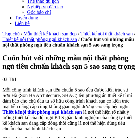
Thể thao du lịch
Nghiệp vụ đào tạo
Góc báo chí
Tuyển dụng
Liên hệ
Trag chủ
/
Mẫu thiết kế khách sạn đẹp
/
Thiết kế nội thất khách sạn
/
Thiết kế nội thất phòng ngủ khách sạn
/
Cuốn hút với những mẫu
nội thất phòng ngủ tiêu chuẩn khách sạn 5 sao sang trọng
Cuốn hút với những mẫu nội thất phòng
ngủ tiêu chuẩn khách sạn 5 sao sang trọng
03
Th1
Mỗi công trình khách sạn tiêu chuẩn 5 sao đều được kiến trúc sư
Sơn Hà (Son Ha Architecture, SHAC) lên phương án thiết kế tỉ mỉ
đảm bảo cho chủ đầu tư sở hữu công trình khách sạn có kiến trúc
mặt tiền đẳng cấp cùng không gian nghỉ dưỡng cao cấp tiện nghi.
Thiết kếnội thất phòng ngủ khách sạn
là nơi thể hiện rõ nhất ý
tưởng thiết kế của đội ngũ KTS giàu kinh nghiệm của công ty thiết
kế khách sạn đẳng cấp đồng thời cũng là nơi thể hiện đúng tiêu
chuẩn của loại hình khách sạn.