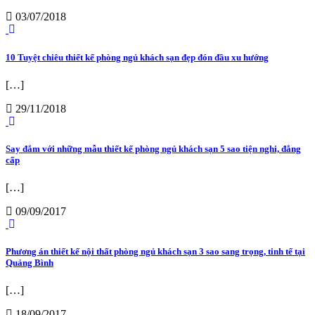
03/07/2018
10 Tuyệt chiêu thiết kế phòng ngủ khách sạn đẹp đón đầu xu hướng
[…]
29/11/2018
Say đắm với những mẫu thiết kế phòng ngủ khách sạn 5 sao tiện nghi, đẳng
cấp
[…]
09/09/2017
Phương án thiết kế nội thất phòng ngủ khách sạn 3 sao sang trọng, tinh tế tại
Quảng Bình
[…]
18/09/2017