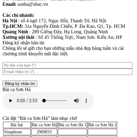
Email:
sonha@shac.vn
Các chi nhánh:
Hà Nội
: số 4 ngõ 172, Ngọc Hồi, Thanh Trì, Hà Nội
Tp.HCM:
31a Nguyễn Đình Chiểu, P .Đa Kao, Q1, Tp. HCM
Quảng Ninh
: 289 Giếng Đáy, Hạ Long, Quảng Ninh
Xưởng nội thất
: Số 45 Thống Trực, Nam Sơn. Kiến An, HP
Đăng ký nhận bản tin
Chúng tôi sẽ gửi cho bạn những mẫu nhà đẹp hàng tuần và các
chương trình khuyến mãi đặc biệt.
Đăng ký nhận tin
Bài ca Sơn Hà
Cài đặt “Bài ca Sơn Hà” làm nhạc chờ
Bài hát
Bài ca Sơn Hà
Bài ca Sơn Hà 1
Bài ca Sơn Hà 2
Vinaphone
2909833