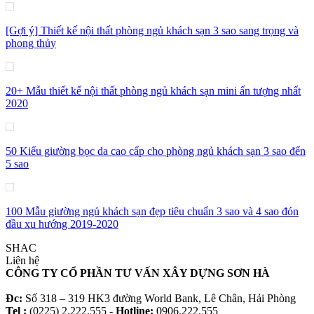
[Gợi ý] Thiết kế nội thất phòng ngủ khách sạn 3 sao sang trọng và
phong thủy
20+ Mẫu thiết kế nội thất phòng ngủ khách sạn mini ấn tượng nhất
2020
50 Kiểu giường bọc da cao cấp cho phòng ngủ khách sạn 3 sao đến
5 sao
100 Mẫu giường ngủ khách sạn đẹp tiêu chuẩn 3 sao và 4 sao đón
đầu xu hướng 2019-2020
SHAC
Liên hệ
CÔNG TY CỔ PHẦN TƯ VẤN XÂY DỰNG SƠN HÀ
Đc:
Số 318 – 319 HK3 đường World Bank, Lê Chân, Hải Phòng
Tel :
(0225) 2.222.555 -
Hotline:
0906.222.555