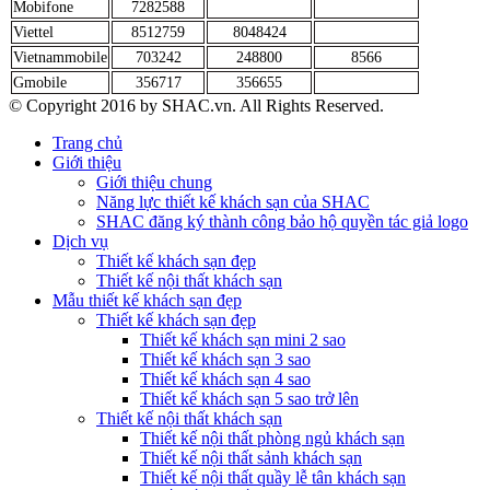
Mobifone
7282588
Viettel
8512759
8048424
Vietnammobile
703242
248800
8566
Gmobile
356717
356655
© Copyright 2016 by SHAC.vn. All Rights Reserved.
Trang chủ
Giới thiệu
Giới thiệu chung
Năng lực thiết kế khách sạn của SHAC
SHAC đăng ký thành công bảo hộ quyền tác giả logo
Dịch vụ
Thiết kế khách sạn đẹp
Thiết kế nội thất khách sạn
Mẫu thiết kế khách sạn đẹp
Thiết kế khách sạn đẹp
Thiết kế khách sạn mini 2 sao
Thiết kế khách sạn 3 sao
Thiết kế khách sạn 4 sao
Thiết kế khách sạn 5 sao trở lên
Thiết kế nội thất khách sạn
Thiết kế nội thất phòng ngủ khách sạn
Thiết kế nội thất sảnh khách sạn
Thiết kế nội thất quầy lễ tân khách sạn