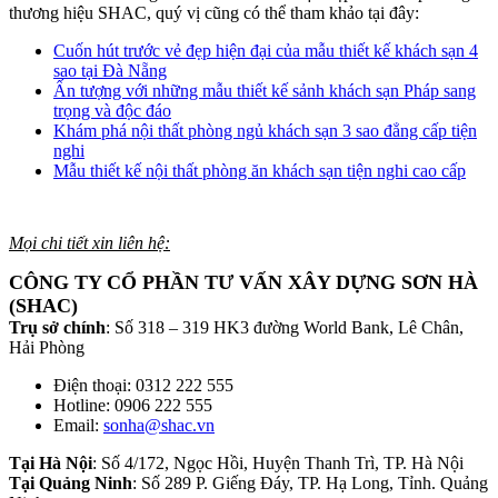
thương hiệu SHAC, quý vị cũng có thể tham khảo tại đây:
Cuốn hút trước vẻ đẹp hiện đại của mẫu thiết kế khách sạn 4
sao tại Đà Nẵng
Ấn tượng với những mẫu thiết kế sảnh khách sạn Pháp sang
trọng và độc đáo
Khám phá nội thất phòng ngủ khách sạn 3 sao đẳng cấp tiện
nghi
Mẫu thiết kế nội thất phòng ăn khách sạn tiện nghi cao cấp
Mọi chi tiết xin liên hệ:
CÔNG TY CỔ PHẦN TƯ VẤN XÂY DỰNG SƠN HÀ
(SHAC)
Trụ sở chính
: Số 318 – 319 HK3 đường World Bank, Lê Chân,
Hải Phòng
Điện thoại: 0312 222 555
Hotline: 0906 222 555
Email:
sonha@shac.vn
Tại Hà Nội
: Số 4/172, Ngọc Hồi, Huyện Thanh Trì, TP. Hà Nội
Tại Quảng Ninh
: Số 289 P. Giếng Đáy, TP. Hạ Long, Tỉnh. Quảng