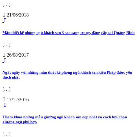
[…]
21/06/2018
Mẫu thiết kế phòng ngủ khách sạn 3 sao sang trọng, đẳng cấp tại Quảng Ninh
[…]
26/08/2017
Ngất ngây với những mẫu thiết kế phòng ngủ khách sạn kiểu Pháp được yêu
thích nhất
[…]
17/12/2016
Tham khảo những mẫu giường ngủ khách sạn đẹp nhất và cách lựa chọn
giường ngủ phù hợp
[…]