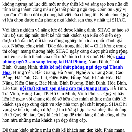
không ngừng nỗ lực đổi mới tư duy thiết kế và sáng tạo hơn nữa để
trình làng thành công mẫu nội thất phòng ngủ đẹp. Cám ơn Quý vị
bạn đọc đã theo dõi nội dung bài viết của chúng tôi. Kính chúc Quý
vị lựa chọn được mẫu phòng ngủ khách sạn ưng ý nhất tại SHAC.
Với kinh nghiệm và năng lực đã được khẳng định, SHAC tự hào sở
hữu bộ sưu tập mẫu thiết kế nội thất khách sạn kiểu cổ điển đẹp
được chủ đầu tư, đối tác và đồng nghiệp trên toàn quốc đánh giá
cao. Những công trình “Độc đáo trong thiết kế – Chất lượng trong
thi công” mang thương hiệu SHAC ngày càng được phủ sóng rộng
rãi trên các tỉnh thành của đất nước hình chữ S như: Hà Nội,
mẫu
phòng ngủ 3 sao sang trọng tại Hải Phòng
, Nam Định, Thái
Bình, Quảng Ninh,
thiết kế nội thất phòng ngủ đẹp tại Thanh
Hóa
, Hưng Yên, Bắc Giang, Hà Nam, Nghệ An, Lạng Sơn, Cao
Bằng, Hà Tĩnh, Gia Lai, Điện Biên, Đồng Nai, Khánh Hòa, Đà
Nẵng, Kiên Giang, Bắc Ninh, Bình Dương, Bình Định, Hòa Bình,
Lào Cai,
nội thất khách sạn đẳng cấp tại Quảng Bình
, Hà Tĩnh,
Trà Vinh, Vũng Tàu, TP. Hồ Chí Minh, Vĩnh Phúc… Quý vị hãy
liên hệ ngay với chúng tôi để sở hữu cho mình những mẫu thiết kế
khách sạn đẹp cùng dịch vụ xây nhà trọn gói chất lượng. SHAC hi
vọng sẽ tiếp tục nhận được sự tin tưởng hợp tác và nhiệt thành ủng
hộ từ Quý đối tác, Quý khách hàng để trình làng thành công nhiều
hơn nữa những mẫu khách sạn đẹp đẳng cấp.
Để tham khảo những mẫu thiết kế khách sạn đẹp kiểu Pháp mang