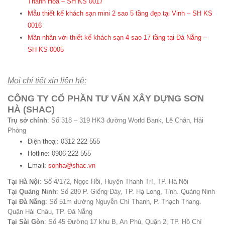
Thanh Hóa – SH KS 0017
Mẫu thiết kế khách sạn mini 2 sao 5 tầng đẹp tại Vinh – SH KS
0016
Mãn nhãn với thiết kế khách sạn 4 sao 17 tầng tại Đà Nẵng –
SH KS 0005
Mọi chi tiết xin liên hệ:
CÔNG TY CỔ PHẦN TƯ VẤN XÂY DỰNG SƠN
HÀ (SHAC)
Trụ sở chính
: Số 318 – 319 HK3 đường World Bank, Lê Chân, Hải
Phòng
Điện thoại: 0312 222 555
Hotline: 0906 222 555
Email:
sonha@shac.vn
Tại Hà Nội
: Số 4/172, Ngọc Hồi, Huyện Thanh Trì, TP. Hà Nội
Tại Quảng Ninh
: Số 289 P. Giếng Đáy, TP. Hạ Long, Tỉnh. Quảng Ninh
Tại Đà Nẵng
: Số 51m đường Nguyễn Chí Thanh, P. Thạch Thang.
Quận Hải Châu, TP. Đà Nẵng
Tại Sài Gòn
: Số 45 Đường 17 khu B, An Phú, Quận 2, TP. Hồ Chí