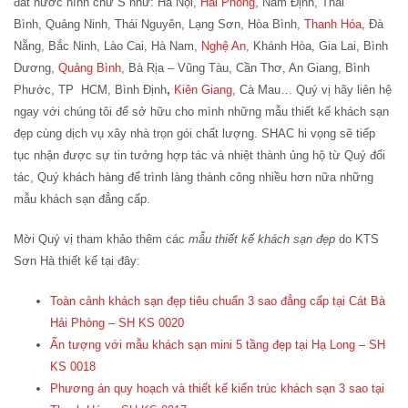
đất nước hình chữ S như: Hà Nội,
Hải Phòng
, Nam Định, Thái
Bình, Quảng Ninh, Thái Nguyên, Lạng Sơn, Hòa Bình,
Thanh Hóa
, Đà
Nẵng, Bắc Ninh, Lào Cai, Hà Nam,
Nghệ An
, Khánh Hòa, Gia Lai, Bình
Dương,
Quảng Bình
, Bà Rịa – Vũng Tàu, Cần Thơ, An Giang, Bình
Phước, TP HCM, Bình Định
,
Kiên Giang
, Cà Mau… Quý vị hãy liên hệ
ngay với chúng tôi để sở hữu cho mình những mẫu thiết kế khách sạn
đẹp cùng dịch vụ xây nhà trọn gói chất lượng. SHAC hi vọng sẽ tiếp
tục nhận được sự tin tưởng hợp tác và nhiệt thành ủng hộ từ Quý đối
tác, Quý khách hàng để trình làng thành công nhiều hơn nữa những
mẫu khách sạn đẳng cấp.
Mời Quý vị tham khảo thêm các
mẫu thiết kế khách sạn đẹp
do KTS
Sơn Hà thiết kế tại đây:
Toàn cảnh khách sạn đẹp tiêu chuẩn 3 sao đẳng cấp tại Cát Bà
Hải Phòng – SH KS 0020
Ấn tượng với mẫu khách sạn mini 5 tầng đẹp tại Hạ Long – SH
KS 0018
Phương án quy hoạch và thiết kế kiến trúc khách sạn 3 sao tại