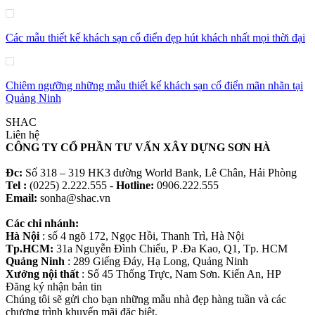
Các mẫu thiết kế khách sạn cổ điển đẹp hút khách nhất mọi thời đại
Chiêm ngưỡng những mẫu thiết kế khách sạn cổ điển mãn nhãn tại
Quảng Ninh
SHAC
Liên hệ
CÔNG TY CỔ PHẦN TƯ VẤN XÂY DỰNG SƠN HÀ
Đc:
Số 318 – 319 HK3 đường World Bank, Lê Chân, Hải Phòng
Tel :
(0225) 2.222.555 -
Hotline:
0906.222.555
Email:
sonha@shac.vn
Các chi nhánh:
Hà Nội
: số 4 ngõ 172, Ngọc Hồi, Thanh Trì, Hà Nội
Tp.HCM:
31a Nguyễn Đình Chiểu, P .Đa Kao, Q1, Tp. HCM
Quảng Ninh
: 289 Giếng Đáy, Hạ Long, Quảng Ninh
Xưởng nội thất
: Số 45 Thống Trực, Nam Sơn. Kiến An, HP
Đăng ký nhận bản tin
Chúng tôi sẽ gửi cho bạn những mẫu nhà đẹp hàng tuần và các
chương trình khuyến mãi đặc biệt.