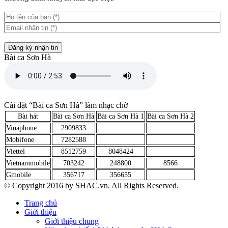
Đăng ký nhận tin
Bài ca Sơn Hà
Cài đặt “Bài ca Sơn Hà” làm nhạc chờ
Bài hát
Bài ca Sơn Hà
Bài ca Sơn Hà 1
Bài ca Sơn Hà 2
Vinaphone
2909833
Mobifone
7282588
Viettel
8512759
8048424
Vietnammobile
703242
248800
8566
Gmobile
356717
356655
© Copyright 2016 by SHAC.vn. All Rights Reserved.
Trang chủ
Giới thiệu
Giới thiệu chung