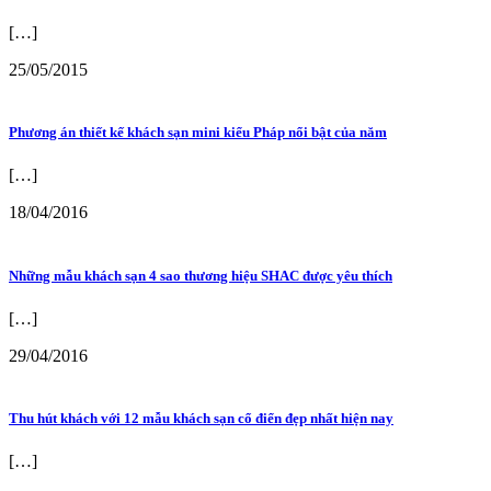
[…]
25/05/2015
Phương án thiết kế khách sạn mini kiểu Pháp nổi bật của năm
[…]
18/04/2016
Những mẫu khách sạn 4 sao thương hiệu SHAC được yêu thích
[…]
29/04/2016
Thu hút khách với 12 mẫu khách sạn cổ điển đẹp nhất hiện nay
[…]