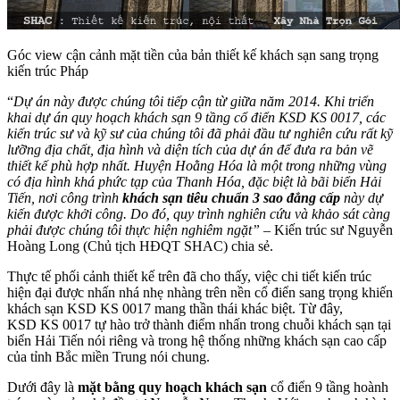
Góc view cận cảnh mặt tiền của bản thiết kế khách sạn sang trọng
kiến trúc Pháp
“
Dự án này được chúng tôi tiếp cận từ giữa năm 2014. Khi triển
khai dự án quy hoạch khách sạn 9 tầng cổ điển KSD KS 0017, các
kiến trúc sư và kỹ sư của chúng tôi đã phải đầu tư nghiên cứu rất kỹ
lưỡng địa chất, địa hình và diện tích của dự án để đưa ra bản vẽ
thiết kế phù hợp nhất. Huyện Hoằng Hóa là một trong những vùng
có địa hình khá phức tạp của Thanh Hóa, đặc biệt là bãi biển Hải
Tiến, nơi công trình
khách sạn tiêu chuẩn 3 sao đẳng cấp
này dự
kiến được khởi công. Do đó, quy trình nghiên cứu và khảo sát càng
phải được chúng tôi thực hiện nghiêm ngặt”
– Kiến trúc sư Nguyễn
Hoàng Long (Chủ tịch HĐQT SHAC) chia sẻ.
Thực tế phối cảnh thiết kế trên đã cho thấy, việc chi tiết kiến trúc
hiện đại được nhấn nhá nhẹ nhàng trên nền cổ điển sang trọng khiến
khách sạn KSD KS 0017 mang thần thái khác biệt. Từ đây,
KSD KS 0017 tự hào trở thành điểm nhấn trong chuỗi khách sạn tại
biển Hải Tiến nói riêng và trong hệ thống những khách sạn cao cấp
của tỉnh Bắc miền Trung nói chung.
Dưới đây là
mặt bằng quy hoạch khách sạn
cổ điển 9 tầng hoành