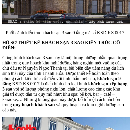
Phối cảnh kiến trúc khách sạn 3 sao 9 tầng mã số KSD KS 0017
HỒ SƠ THIẾT KẾ KHÁCH SẠN 3 SAO KIẾN TRÚC CỔ
ĐIỂN:
Công trình khách sạn 3 sao này là một trong những phần quan trọng
nhất trong quy hoạch khu nghỉ dưỡng hàng nghìn mét vuông của
chủ đầu tư Nguyễn Ngọc Thanh tại bãi biển đầy tiềm năng du lịch
sinh thái này của tỉnh Thanh Hóa. Được thiết kế hoàn toàn theo
phong cách kiến trúc cổ điển với tỉnh thẩm mỹ cao,
khách sạn 9
tầng
KSD KS 0017 là điển hình cho loại hình
khách sạn xếp hạng
3 sao
với số lượng phòng nghỉ lớn, chất lượng cao cùng các khu
giải trí được đầu tư quy mô như: khu spa; bể bơi, bar – café –
karaoke,… Những không gian này được bố trí một cách hài hòa
trong
quy hoạch khách sạn
và quy hoạch cả khu nghỉ dưỡng cao
cấp này.