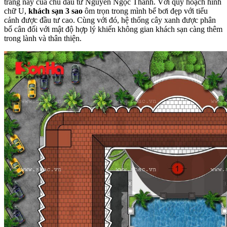
tráng này của chủ đầu tư Nguyễn Ngọc Thanh. Với quy hoạch hình
chữ U,
khách sạn 3 sao
ôm trọn trong mình bể bơi đẹp với tiểu
cảnh được đầu tư cao. Cùng với đó, hệ thống cây xanh được phân
bổ cân đối với mật độ hợp lý khiến không gian khách sạn càng thêm
trong lành và thân thiện.