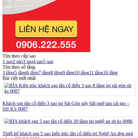
Tìm theo cấp sao
1 sao
2 sao
3 sao
4 sao
5 sao
Tìm theo số tầng
3 tầng
5 tầng
6 tầng
7 tầng
8 tầng
9 tầng
10 tầng
11 tầng
16 tầng
Bài viết mới nhất
Khách sạn tân cổ điển 3 sao tại Sài Gòn gây bất ngờ sau cải tạo –
SH KS 0087
Thiết kế khách sạn 5 sao kiến trúc tân cổ điển tại Nghệ An đẹp mọi