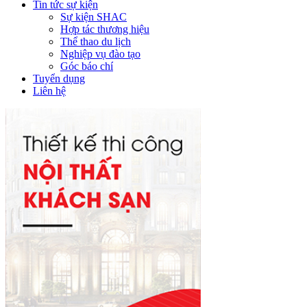
Tin tức sự kiện
Sự kiện SHAC
Hợp tác thương hiệu
Thể thao du lịch
Nghiệp vụ đào tạo
Góc báo chí
Tuyển dụng
Liên hệ