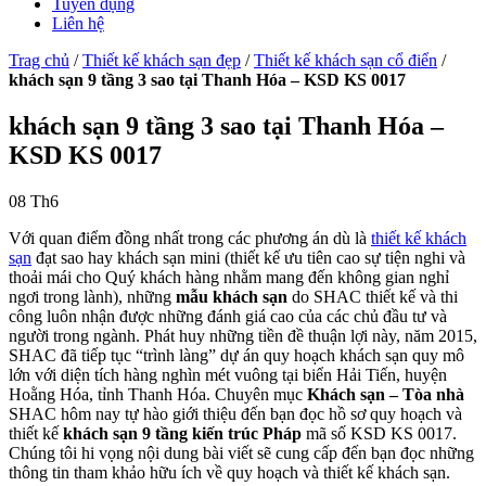
Tuyển dụng
Liên hệ
Trag chủ
/
Thiết kế khách sạn đẹp
/
Thiết kế khách sạn cổ điển
/
khách sạn 9 tầng 3 sao tại Thanh Hóa – KSD KS 0017
khách sạn 9 tầng 3 sao tại Thanh Hóa –
KSD KS 0017
08
Th6
Với quan điểm đồng nhất trong các phương án dù là
thiết kế khách
sạn
đạt sao hay khách sạn mini (thiết kế ưu tiên cao sự tiện nghi và
thoải mái cho Quý khách hàng nhằm mang đến không gian nghỉ
ngơi trong lành), những
mẫu khách sạn
do SHAC thiết kế và thi
công luôn nhận được những đánh giá cao của các chủ đầu tư và
người trong ngành. Phát huy những tiền đề thuận lợi này, năm 2015,
SHAC đã tiếp tục “trình làng” dự án quy hoạch khách sạn quy mô
lớn với diện tích hàng nghìn mét vuông tại biển Hải Tiến, huyện
Hoằng Hóa, tỉnh Thanh Hóa. Chuyên mục
Khách sạn – Tòa nhà
SHAC hôm nay tự hào giới thiệu đến bạn đọc hồ sơ quy hoạch và
thiết kế
khách sạn 9 tầng kiến trúc Pháp
mã số KSD KS 0017.
Chúng tôi hi vọng nội dung bài viết sẽ cung cấp đến bạn đọc những
thông tin tham khảo hữu ích về quy hoạch và thiết kế khách sạn.