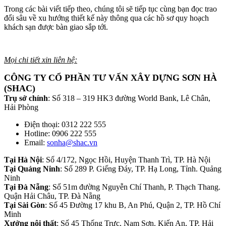
Trong các bài viết tiếp theo, chúng tôi sẽ tiếp tục cùng bạn đọc trao
đổi sâu về xu hướng thiết kế này thông qua các hồ sơ quy hoạch
khách sạn được bàn giao sắp tới.
Mọi chi tiết xin liên hệ:
CÔNG TY CỔ PHẦN TƯ VẤN XÂY DỰNG SƠN HÀ
(SHAC)
Trụ sở chính
: Số 318 – 319 HK3 đường World Bank, Lê Chân,
Hải Phòng
Điện thoại: 0312 222 555
Hotline: 0906 222 555
Email:
sonha@shac.vn
Tại Hà Nội
: Số 4/172, Ngọc Hồi, Huyện Thanh Trì, TP. Hà Nội
Tại Quảng Ninh
: Số 289 P. Giếng Đáy, TP. Hạ Long, Tỉnh. Quảng
Ninh
Tại Đà Nẵng
: Số 51m đường Nguyễn Chí Thanh, P. Thạch Thang.
Quận Hải Châu, TP. Đà Nẵng
Tại Sài Gòn
: Số 45 Đường 17 khu B, An Phú, Quận 2, TP. Hồ Chí
Minh
Xưởng nội thất
: Số 45 Thống Trực, Nam Sơn. Kiến An, TP. Hải