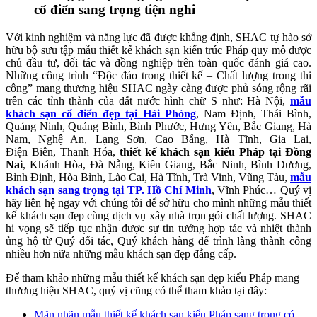
cổ điển sang trọng tiện nghi
Với kinh nghiệm và năng lực đã được khẳng định, SHAC tự hào sở
hữu bộ sưu tập mẫu thiết kế khách sạn kiến trúc Pháp quy mô được
chủ đầu tư, đối tác và đồng nghiệp trên toàn quốc đánh giá cao.
Những công trình “Độc đáo trong thiết kế – Chất lượng trong thi
công” mang thương hiệu SHAC ngày càng được phủ sóng rộng rãi
trên các tỉnh thành của đất nước hình chữ S như: Hà Nội,
mẫu
khách sạn cổ điển đẹp tại Hải Phòng
, Nam Định, Thái Bình,
Quảng Ninh, Quảng Bình, Bình Phước, Hưng Yên, Bắc Giang, Hà
Nam, Nghệ An, Lạng Sơn, Cao Bằng, Hà Tĩnh, Gia Lai,
Điện Biên, Thanh Hóa,
thiết kế khách sạn kiểu Pháp tại Đồng
Nai
, Khánh Hòa, Đà Nẵng, Kiên Giang, Bắc Ninh, Bình Dương,
Bình Định, Hòa Bình, Lào Cai, Hà Tĩnh, Trà Vinh, Vũng Tàu,
mẫu
khách sạn sang trọng tại TP. Hồ Chí Minh
, Vĩnh Phúc… Quý vị
hãy liên hệ ngay với chúng tôi để sở hữu cho mình những mẫu thiết
kế khách sạn đẹp cùng dịch vụ xây nhà trọn gói chất lượng. SHAC
hi vọng sẽ tiếp tục nhận được sự tin tưởng hợp tác và nhiệt thành
ủng hộ từ Quý đối tác, Quý khách hàng để trình làng thành công
nhiều hơn nữa những mẫu khách sạn đẹp đẳng cấp.
Để tham khảo những mẫu thiết kế khách sạn đẹp kiểu Pháp mang
thương hiệu SHAC, quý vị cũng có thể tham khảo tại đây:
Mãn nhãn mẫu thiết kế khách sạn kiểu Pháp sang trọng có