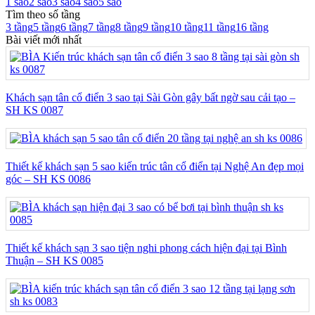
1 sao
2 sao
3 sao
4 sao
5 sao
Tìm theo số tầng
3 tầng
5 tầng
6 tầng
7 tầng
8 tầng
9 tầng
10 tầng
11 tầng
16 tầng
Bài viết mới nhất
Khách sạn tân cổ điển 3 sao tại Sài Gòn gây bất ngờ sau cải tạo –
SH KS 0087
Thiết kế khách sạn 5 sao kiến trúc tân cổ điển tại Nghệ An đẹp mọi
góc – SH KS 0086
Thiết kế khách sạn 3 sao tiện nghi phong cách hiện đại tại Bình
Thuận – SH KS 0085