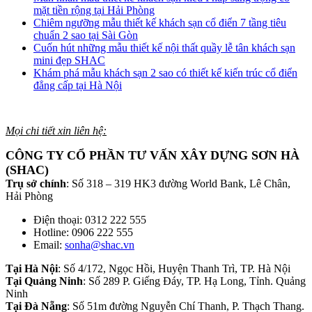
mặt tiền rộng tại Hải Phòng
Chiêm ngưỡng mẫu thiết kế khách sạn cổ điển 7 tầng tiêu
chuẩn 2 sao tại Sài Gòn
Cuốn hút những mẫu thiết kế nội thất quầy lễ tân khách sạn
mini đẹp SHAC
Khám phá mẫu khách sạn 2 sao có thiết kế kiến trúc cổ điển
đẳng cấp tại Hà Nội
Mọi chi tiết xin liên hệ:
CÔNG TY CỔ PHẦN TƯ VẤN XÂY DỰNG SƠN HÀ
(SHAC)
Trụ sở chính
: Số 318 – 319 HK3 đường World Bank, Lê Chân,
Hải Phòng
Điện thoại: 0312 222 555
Hotline: 0906 222 555
Email:
sonha@shac.vn
Tại Hà Nội
: Số 4/172, Ngọc Hồi, Huyện Thanh Trì, TP. Hà Nội
Tại Quảng Ninh
: Số 289 P. Giếng Đáy, TP. Hạ Long, Tỉnh. Quảng
Ninh
Tại Đà Nẵng
: Số 51m đường Nguyễn Chí Thanh, P. Thạch Thang.