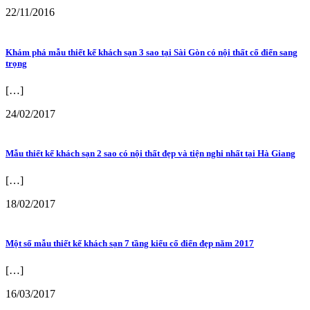
22/11/2016
Khám phá mẫu thiết kế khách sạn 3 sao tại Sài Gòn có nội thất cổ điển sang
trọng
[…]
24/02/2017
Mẫu thiết kế khách sạn 2 sao có nội thất đẹp và tiện nghi nhất tại Hà Giang
[…]
18/02/2017
Một số mẫu thiết kế khách sạn 7 tầng kiểu cổ điển đẹp năm 2017
[…]
16/03/2017