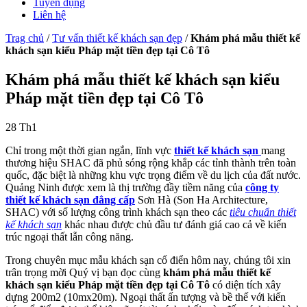
Tuyển dụng
Liên hệ
Trag chủ
/
Tư vấn thiết kế khách sạn đẹp
/
Khám phá mẫu thiết kế
khách sạn kiểu Pháp mặt tiền đẹp tại Cô Tô
Khám phá mẫu thiết kế khách sạn kiểu
Pháp mặt tiền đẹp tại Cô Tô
28
Th1
Chỉ trong một thời gian ngắn, lĩnh vực
thiết kế khách sạn
mang
thương hiệu SHAC đã phủ sóng rộng khắp các tỉnh thành trên toàn
quốc, đặc biệt là những khu vực trọng điểm về du lịch của đất nước.
Quảng Ninh được xem là thị trường đầy tiềm năng của
công ty
thiết kế khách sạn đẳng cấp
Sơn Hà (Son Ha Architecture,
SHAC) với số lượng công trình khách sạn theo các
tiêu chuẩn thiết
kế khách sạn
khác nhau được chủ đầu tư đánh giá cao cả về kiến
trúc ngoại thất lẫn công năng.
Trong chuyên mục mẫu khách sạn cổ điển hôm nay, chúng tôi xin
trân trọng mời Quý vị bạn đọc cùng
khám phá mẫu thiết kế
khách sạn kiểu Pháp mặt tiền đẹp tại Cô Tô
có diện tích xây
dựng 200m2 (10mx20m). Ngoại thất ấn tượng và bề thế với kiến