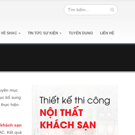
 VỀ SHAC
TIN TỨC SỰ KIỆN
TUYỂN DỤNG
LIÊN HỆ
chuyên mục
tục bổ sung
 thực hiện
khách sạn
HAC. Kết quả