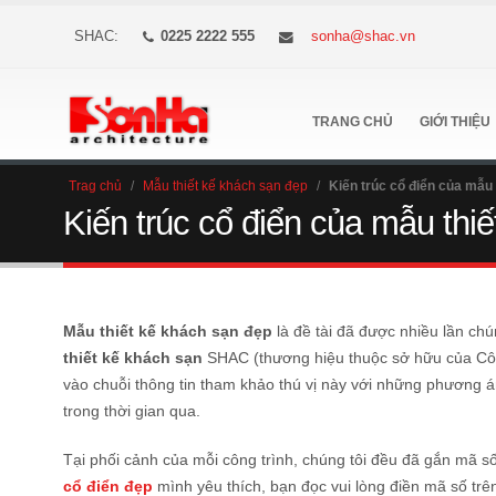
SHAC:
0225 2222 555
sonha@shac.vn
TRANG CHỦ
GIỚI THIỆU
Trag chủ
/
Mẫu thiết kế khách sạn đẹp
/
Kiến trúc cổ điển của mẫu
Kiến trúc cổ điển của mẫu thi
Mẫu thiết kế khách sạn đẹp
là đề tài đã được nhiều lần chú
thiết kế khách sạn
SHAC (thương hiệu thuộc sở hữu của Côn
vào chuỗi thông tin tham khảo thú vị này với những phương 
trong thời gian qua.
Tại phối cảnh của mỗi công trình, chúng tôi đều đã gắn mã số
cổ điển đẹp
mình yêu thích, bạn đọc vui lòng điền mã số trê