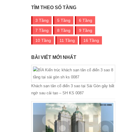
TÌM THEO SỐ TẦNG
3 Tầng
5 Tầng
6 Tầng
7 Tầng
8 Tầng
9 Tầng
10 Tầng
11 Tầng
16 Tầng
BÀI VIẾT MỚI NHẤT
Khách sạn tân cổ điển 3 sao tại Sài Gòn gây bất
ngờ sau cải tạo – SH KS 0087