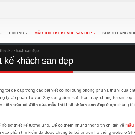
DỊCH VỤ
MẪU THIẾT KẾ KHÁCH SẠN ĐẸP
KHÁCH HÀNG NÓI
 thiết kế khách sạn đẹp
ết kế khách sạn đẹp
ng tôi đề cập trong các bài viết có nội dung phong phú và thú vị của 
g ty Cổ phần Tư vấn Xây dựng Sơn Hà). Hôm nay, chúng tôi xin tiếp 
án
kiến trúc cổ điển của mẫu thiết kế khách sạn đẹp
được chúng tôi
 hồ sơ thiết kế tương ứng. Để có thêm những thông tin chi tiết vễ
mẫu 
n vào phần tìm kiếm đã được chúng tôi bố trí trên hệ thống website S