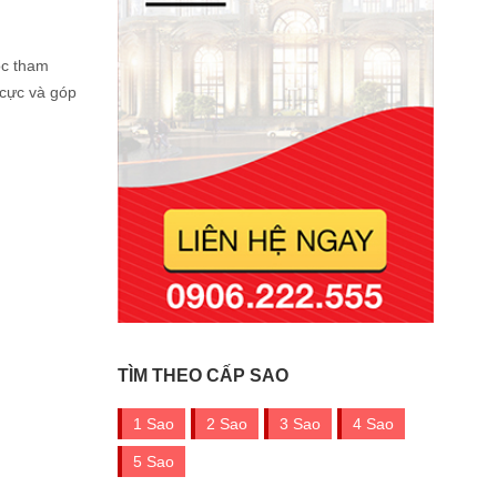
ọc tham
 cực và góp
TÌM THEO CẤP SAO
1 Sao
2 Sao
3 Sao
4 Sao
5 Sao