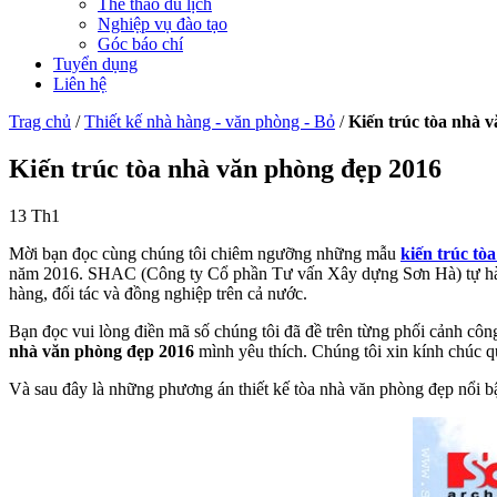
Thể thao du lịch
Nghiệp vụ đào tạo
Góc báo chí
Tuyển dụng
Liên hệ
Trag chủ
/
Thiết kế nhà hàng - văn phòng - Bỏ
/
Kiến trúc tòa nhà 
Kiến trúc tòa nhà văn phòng đẹp 2016
13
Th1
Mời bạn đọc cùng chúng tôi chiêm ngưỡng những mẫu
kiến trúc tò
năm 2016. SHAC (Công ty Cổ phần Tư vấn Xây dựng Sơn Hà) tự hào l
hàng, đối tác và đồng nghiệp trên cả nước.
Bạn đọc vui lòng điền mã số chúng tôi đã đề trên từng phối cảnh côn
nhà văn phòng đẹp 2016
mình yêu thích. Chúng tôi xin kính chúc q
Và sau đây là những phương án thiết kế tòa nhà văn phòng đẹp nổi bậ