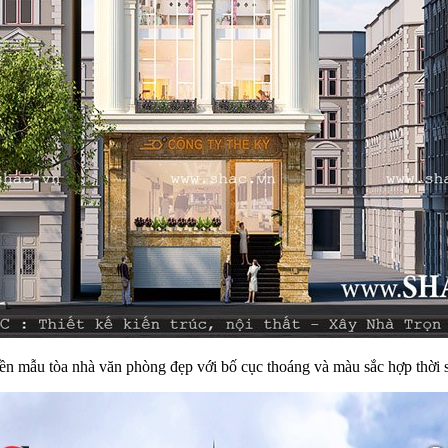
iền mẫu tòa nhà văn phòng đẹp với bố cục thoáng và màu sắc hợp thời s