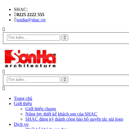
SHAC:
0225 2222 555
sonha@shac.vn
Trang chủ
Giới thiệu
Giới thiệu chung
Năng lực thiết kế khách sạn của SHAC
SHAC đăng ký thành công bảo hộ quyền tác giả logo
Dịch vụ