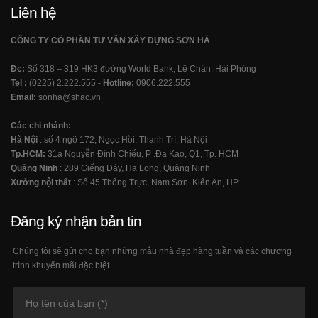
Liên hệ
CÔNG TY CỔ PHẦN TƯ VẤN XÂY DỰNG SƠN HÀ
Đc:
Số 318 – 319 HK3 đường World Bank, Lê Chân, Hải Phòng
Tel :
(0225) 2.222.555 -
Hotline:
0906.222.555
Email:
sonha@shac.vn
Các chi nhánh:
Hà Nội
: số 4 ngõ 172, Ngọc Hồi, Thanh Trì, Hà Nội
Tp.HCM:
31a Nguyễn Đình Chiểu, P .Đa Kao, Q1, Tp. HCM
Quảng Ninh
: 289 Giếng Đáy, Hạ Long, Quảng Ninh
Xưởng nội thất
: Số 45 Thống Trực, Nam Sơn. Kiến An, HP
Đăng ký nhận bản tin
Chúng tôi sẽ gửi cho bạn những mẫu nhà đẹp hàng tuần và các chương
trình khuyến mãi đặc biệt.