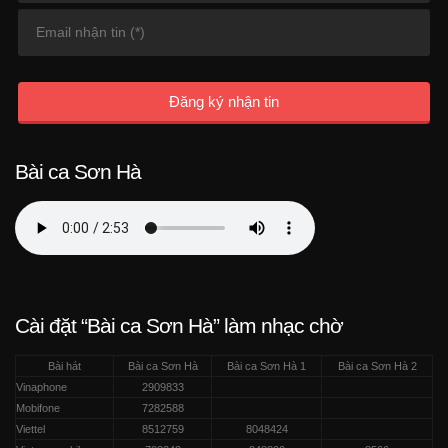
Đăng ký nhận tin
Bài ca Sơn Hà
Cài đặt “Bài ca Sơn Hà” làm nhạc chờ
Bài hát
Bài ca Sơn Hà
Bài ca Sơn Hà 1
Bài ca Sơn Hà 2
Vinaphone
2909833
Mobifone
7282588
Viettel
8512759
8048424