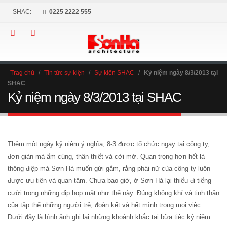
SHAC:
0225 2222 555
Trag chủ
/
Tin tức sự kiện
/
Sự kiện SHAC
/
Kỷ niệm ngày 8/3/2013 tại
SHAC
Kỷ niệm ngày 8/3/2013 tại SHAC
Thêm một ngày kỷ niệm ý nghĩa, 8-3 được tổ chức ngay tại công ty,
đơn giản mà ấm cúng, thân thiết và cởi mở. Quan trọng hơn hết là
thông điệp mà Sơn Hà muốn gửi gắm, rằng phái nữ của công ty luôn
được ưu tiên và quan tâm. Chưa bao giờ, ở Sơn Hà lại thiếu đi tiếng
cười trong những dịp họp mặt như thế này. Đúng không khí và tinh thần
của tập thể những người trẻ, đoàn kết và hết mình trong mọi việc.
Dưới đây là hình ảnh ghi lại những khoảnh khắc tại bữa tiệc kỷ niệm.