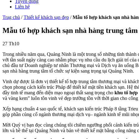
Tuyển dụng
Liên hệ
Trag chủ
/
Thiết kế khách sạn đẹp
/
Mẫu tổ hợp khách sạn nhà hàng
Mẫu tổ hợp khách sạn nhà hàng trung tâm 
27
Th10
Trong nhiều năm qua, Quảng Ninh là một trong số những tỉnh thành có
với tần suất ngày càng cao nhằm phục vụ nhu cầu du lịch giải trí c
chủ đầu tư Doanh nghiệp tư nhân Thương mại và Dịch vụ ăn uống B
sạn nhà hàng trung tâm tổ chức sự kiện sang trọng tại Quảng Ninh.
Vinh dự được là đơn vị thiết kế tổ hợp trung tâm thương mại và kh
chọn phong cách kiến trúc Pháp để thiết kế mặt tiền khách sạn. Hệ 
đầy tinh tế mang đến diện mạo ngoại thất sang trọng cho
khu tổ hợp 
và vàng kem” luôn tôn vinh vẻ đẹp trường tồn với thời gian cho công 
Xếp hạng chuẩn 4 sao quốc tế, khách sạn kiến trúc Pháp 8 tầng Trieu
góp phần củng cố ngành thương mại dịch vụ– ngành kinh tế mũi nhọ
Mời Quý vị bạn đọc cùng chúng tôi chiêm ngưỡng phối cảnh kiến trú
lớn và bề thế tại Quảng Ninh và bản vẽ thiết kế mặt bằng công năng c