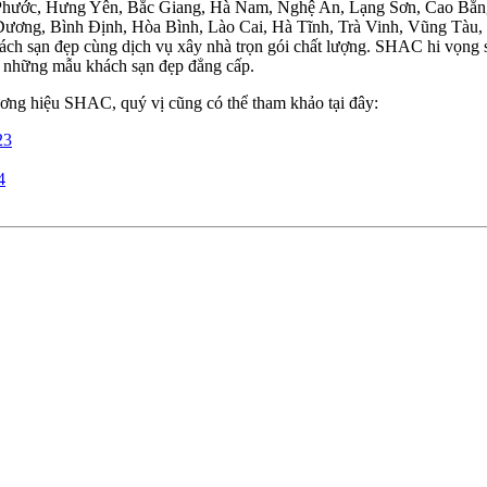
Phước, Hưng Yên, Bắc Giang, Hà Nam, Nghệ An, Lạng Sơn, Cao Bằng
Dương, Bình Định, Hòa Bình, Lào Cai, Hà Tĩnh, Trà Vinh, Vũng Tàu,
ách sạn đẹp cùng dịch vụ xây nhà trọn gói chất lượng. SHAC hi vọng sẽ
a những mẫu khách sạn đẹp đẳng cấp.
ơng hiệu SHAC, quý vị cũng có thể tham khảo tại đây:
23
4