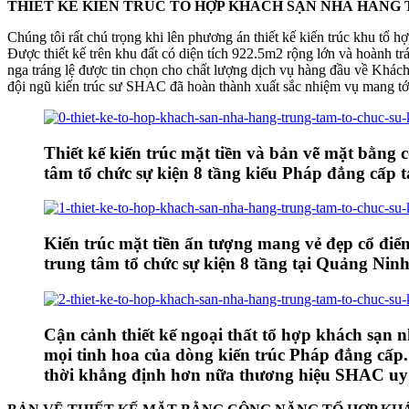
THIẾT KẾ KIẾN TRÚC TỔ HỢP KHÁCH SẠN NHÀ HÀNG 
Chúng tôi rất chú trọng khi lên phương án thiết kế kiến trúc khu tổ h
Được thiết kế trên khu đất có diện tích 922.5m2 rộng lớn và hoành t
nga tráng lệ được tin chọn cho chất lượng dịch vụ hàng đầu về Khách
đội ngũ kiến trúc sư SHAC đã hoàn thành xuất sắc nhiệm vụ mang tới
Thiết kế kiến trúc mặt tiền và bản vẽ mặt bằng
tâm tổ chức sự kiện 8 tầng kiểu Pháp đẳng cấp
Kiến trúc mặt tiền ấn tượng mang vẻ đẹp cổ đi
trung tâm tổ chức sự kiện 8 tầng tại Quảng Nin
Cận cảnh thiết kế ngoại thất tổ hợp khách sạn n
mọi tinh hoa của dòng kiến trúc Pháp đẳng cấp
thời khẳng định hơn nữa thương hiệu SHAC uy 