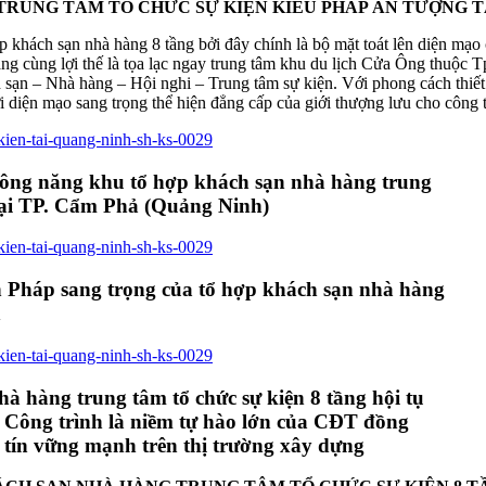
TRUNG TÂM TỔ CHỨC SỰ KIỆN KIỂU PHÁP ẤN TƯỢNG T
ợp khách sạn nhà hàng 8 tầng bởi đây chính là bộ mặt toát lên diện mạo 
ráng cùng lợi thế là tọa lạc ngay trung tâm khu du lịch Cửa Ông thuộc
 sạn – Nhà hàng – Hội nghi – Trung tâm sự kiện. Với phong cách thiết k
 diện mạo sang trọng thể hiện đẳng cấp của giới thượng lưu cho công 
 công năng khu tổ hợp khách sạn nhà hàng trung
 tại TP. Cẩm Phả (Quảng Ninh)
ển Pháp sang trọng của tổ hợp khách sạn nhà hàng
h
hà hàng trung tâm tổ chức sự kiện 8 tầng hội tụ
. Công trình là niềm tự hào lớn của CĐT đồng
tín vững mạnh trên thị trường xây dựng