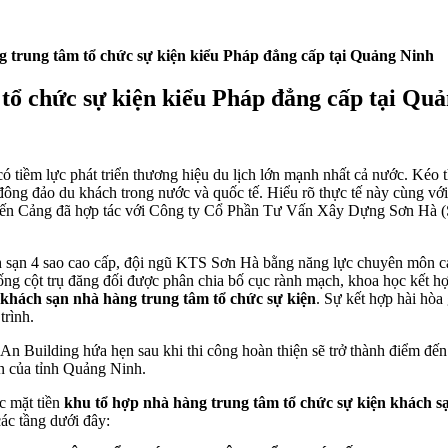
 trung tâm tổ chức sự kiện kiểu Pháp đẳng cấp tại Quảng Ninh
tổ chức sự kiện kiểu Pháp đẳng cấp tại Qu
 tiềm lực phát triển thương hiệu du lịch lớn mạnh nhất cả nước. Kéo th
ủa đông đảo du khách trong nước và quốc tế. Hiểu rõ thực tế này cùng 
ến Cảng đã hợp tác với Công ty Cổ Phần Tư Vấn Xây Dựng Sơn Hà (So
ách sạn 4 sao cao cấp, đội ngũ KTS Sơn Hà bằng năng lực chuyên môn 
thống cột trụ đăng đối được phân chia bố cục rành mạch, khoa học kết 
khách sạn nhà hàng trung tâm tổ chức sự kiện
. Sự kết hợp hài hòa
trình.
 An Building hứa hẹn sau khi thi công hoàn thiện sẽ trở thành điểm đế
n của tỉnh Quảng Ninh.
c mặt tiền
khu tổ hợp nhà hàng trung tâm tổ chức sự kiện khách s
ác tầng dưới đây: