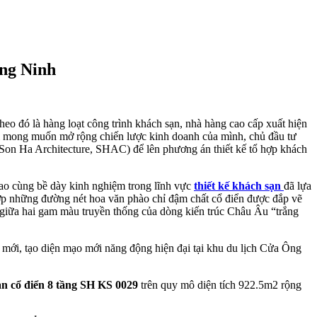
ảng Ninh
eo đó là hàng loạt công trình khách sạn, nhà hàng cao cấp xuất hiện
với mong muốn mở rộng chiến lược kinh doanh của mình, chủ đầu tư
n Ha Architecture, SHAC) để lên phương án thiết kế tổ hợp khách
cao cùng bề dày kinh nghiệm trong lĩnh vực
thiết kế khách sạn
đã lựa
hợp những đường nét hoa văn phào chỉ đậm chất cổ điển được đắp vẽ
 giữa hai gam màu truyền thống của dòng kiến trúc Châu Âu “trắng
n mới, tạo diện mạo mới năng động hiện đại tại khu du lịch Cửa Ông
ạn cổ điển 8 tầng SH KS 0029
trên quy mô diện tích 922.5m2 rộng