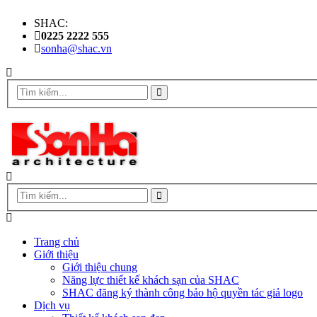
SHAC:
0225 2222 555
sonha@shac.vn
Trang chủ
Giới thiệu
Giới thiệu chung
Năng lực thiết kế khách sạn của SHAC
SHAC đăng ký thành công bảo hộ quyền tác giả logo
Dịch vụ