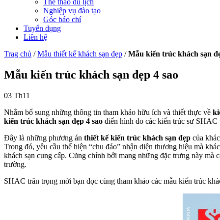
Thể thao du lịch
Nghiệp vụ đào tạo
Góc báo chí
Tuyển dụng
Liên hệ
Trag chủ
/
Mẫu thiết kế khách sạn đẹp
/
Mẫu kiến trúc khách sạn đẹ
Mẫu kiến trúc khách sạn đẹp 4 sao
03
Th11
Nhằm bổ sung những thông tin tham khảo hữu ích và thiết thực về
ki
kiến trúc khách sạn đẹp 4 sao
điển hình do các kiến trúc sư SHAC 
Đây là những phương án
thiết kế kiến trúc khách sạn đẹp
của khách
Trong đó, yêu cầu thể hiện “chu đáo” nhận diện thương hiệu mà khác
khách sạn cung cấp. Cũng chính bởi mang những đặc trưng này mà c
trường.
SHAC trân trọng mời bạn đọc cùng tham khảo các mẫu kiến trúc khách