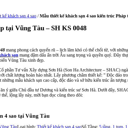
t kế khách sạn 4 sao
/
Mẫu thiết kế khách sạn 4 sao kiến trúc Pháp
háp tại Vũng Tàu – SH KS 0048
048
mang phong cách quyến rũ – lịch lãm khó có thể chối từ, với những 
 khách sạn
mang đậm dấu ấn trời Âu sang trọng và quyền quý. Đây thự
biển Vũng Tàu xinh đẹp.
Cổ phần Tư vấn Xây dựng Sơn Hà (Son Ha Architecture – SHAC) ngày 
ới chất lượng hoàn hảo nhất. Lấy phương châm thiết kế: ” Độc đáo tron
 những mẫu khách sạn cao cấp, độc đáo và sở hữu kiến trúc ấn tượng 
 ăn ý giữa Chủ đầu tư Dương và kiến trúc sư Sơn Hà. Dưới đây, SHAC 
 thế, lộng lẫy này, mời bạn đọc cùng theo dõi:
ẩn 4 sao tại Vũng Tàu
Vũng Tàu
Loại hình:
Thiết kế khách sạn 4 sao
Số Tầng:
5 tầng, 1 tum, 