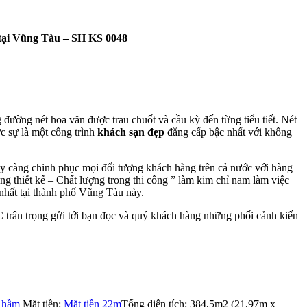
 tại Vũng Tàu – SH KS 0048
đường nét hoa văn được trau chuốt và cầu kỳ đến từng tiểu tiết. Nét
c sự là một công trình
khách sạn đẹp
đẳng cấp bậc nhất với không
càng chinh phục mọi đối tượng khách hàng trên cả nước với hàng
g thiết kế – Chất lượng trong thi công ” làm kim chỉ nam làm việc
nhất tại thành phố Vũng Tàu này.
trân trọng gửi tới bạn đọc và quý khách hàng những phối cảnh kiến
1 hầm
Mặt tiền:
Mặt tiền 22m
Tổng diện tích: 384,5m2 (21,97m x