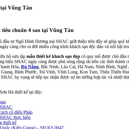
 tại Vũng Tàu
tiêu chuẩn 4 sao tại Vũng Tàu
chủ đầu tư Ngô Đình Dương mà SHAC giới thiệu trên đây sẽ giúp quý k
gày càng cho ra đời nhiều công trình khách sạn độc đáo và nổi bật tron
hữu bộ sưu tập
mẫu thiết kế khách sạn đẹp
có quy mô được chủ đầu t
ương hiệu SHAC ngày càng được phủ sóng rộng rãi trên các tỉnh thành
 Thanh Hóa,
Đà Nẵng
, Bắc Ninh, Lào Cai, Hà Nam, Ninh Bình, Nghệ
Giang, Bình Phước, Trà Vinh, Vĩnh Long, Kon Tum, Thừa Thiên Huế…
. SHAC hy vọng sẽ tiếp tục nhận được sự tin tưởng hợp tác và nhiệt th
ơn Hà thiết kế tại đây:
 sao
ủa SHAC
 cách cổ điển Pháp
S SHAC thực hiện
 thiết kế
Phú Quốc (Kiên Giang) – SH KS 0047