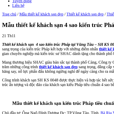
Tuyển dụng
Liên hệ
Trag chủ
/
Mẫu thiết kế khách sạn đẹp
/
Thiết kế khách sạn đẹp
/
Thiế
Mẫu thiết kế khách sạn 4 sao kiến trúc P
21
Th11
Thiết kế khách sạn 4 sao kiến trúc Pháp tại Vũng Tàu – SH KS 0
sang trọng của kiến trúc Pháp kết hợp với những điểm nhấn
thiết kế
gian chuyên nghiệp mà kiến trúc sư SHAC dành tặng cho thành phố 
Mang thương hiệu SHAC giàu bản sắc tại thành phố Cảng, Công ty 
trăm những công trình
thiết kế khách sạn đẹp
sang trọng, đẳng cấp v
hăng say, nỗ lực phấn đấu không ngừng nghỉ để ngày càng cho ra mắt
Công trình khách sạn SH KS 0048 được thực hiện và hợp tác hết sức
trúc ấn tượng và độc đáo của khách sạn kiểu Pháp tiêu chuẩn 4 sao bề
Mẫu thiết kế khách sạn kiến trúc Pháp tiêu chu
Chủ đầu tư: Ông Ngô Đình Dương
Đc: TP.Vũng Tàu, Tỉnh.
Bà Rịa 