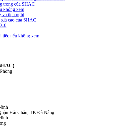
ang trọng của SHAC
nếu không xem
 và tiện nghi
h giá cao của SHAC
2018
ối tiếc nếu không xem
SHAC)
 Phòng
Ninh
Quận Hải Châu, TP. Đà Nẵng
Minh
òng