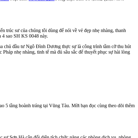
iến trúc sư của chúng tôi dùng để nói về vẻ đẹp nhẹ nhàng, thanh
n 4 sao SH KS 0048 này.
a chủ đầu tư Ngô Đình Dương thực sự là công trình tầm cỡ thu hút
 Pháp nhẹ nhàng, tinh tế mà đủ sâu sắc để thuyết phục sự hài lòng
sao 5 tầng hoành tráng tại Vũng Tàu. Mời bạn đọc cùng theo dõi thêm
úc sư Sơn Hà cân đối diện tích chức năng các phòng dịch vụ, phòng