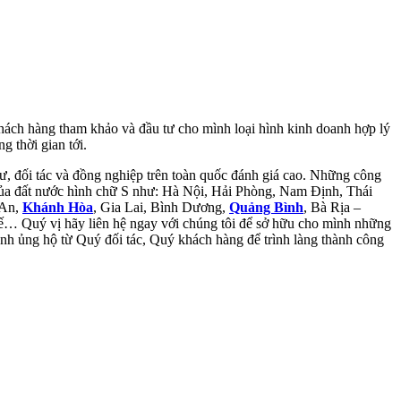
hách hàng tham khảo và đầu tư cho mình loại hình kinh doanh hợp lý
g thời gian tới.
ư, đối tác và đồng nghiệp trên toàn quốc đánh giá cao. Những công
 của đất nước hình chữ S như: Hà Nội, Hải Phòng, Nam Định, Thái
 An,
Khánh Hòa
, Gia Lai, Bình Dương,
Quảng Bình
, Bà Rịa –
 Quý vị hãy liên hệ ngay với chúng tôi để sở hữu cho mình những
ành ủng hộ từ Quý đối tác, Quý khách hàng để trình làng thành công