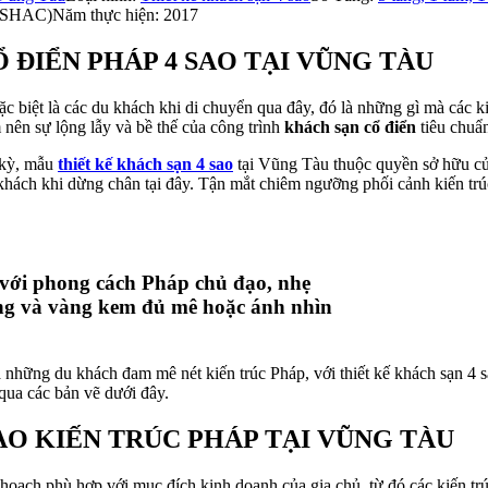
 (SHAC)
Năm thực hiện: 2017
 ĐIỂN PHÁP 4 SAO TẠI VŨNG TÀU
c biệt là các du khách khi di chuyển qua đây, đó là những gì mà các k
 nên sự lộng lẫy và bề thế của công trình
khách sạn cổ điển
tiêu chuẩ
 kỳ, mẫu
thiết kế khách sạn 4 sao
tại Vũng Tàu thuộc quyền sở hữu củ
hách khi dừng chân tại đây. Tận mắt chiêm ngưỡng phối cảnh kiến trúc
với phong cách Pháp chủ đạo, nhẹ
ắng và vàng kem đủ mê hoặc ánh nhìn
a những du khách đam mê nét kiến trúc Pháp, với thiết kế khách sạn 4 
qua các bản vẽ dưới đây.
AO KIẾN TRÚC PHÁP TẠI VŨNG TÀU
hoạch phù hợp với mục đích kinh doanh của gia chủ, từ đó các kiến tr