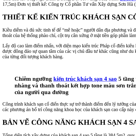
17,5m)
Đơn vị thiết kế: Công ty Cổ phần Tư vấn Xây dựng Sơn Hà
THIẾT KẾ KIẾN TRÚC KHÁCH SẠN CỔ
Kiều diễm và đủ sức tinh tế để “mê hoặc” người dân địa phương và đặ
thoát của hệ thống phào chỉ, cột trụ cân xứng ở mặt tiền góp phần làm
Lấy độ cao làm điểm nhấn, với diện mạo kiến trúc Pháp cổ điển kiêu
được đông đảo sự quan tâm của các vị chủ đầu tư khác cũng như du k
của từng đối tượng khách hàng.
Chiêm ngưỡng
kiến trúc khách sạn 4 sao
5 tầng 
nhàng và thanh thoát kết hợp tone màu sơn tr
của người qua đường
Công trình khách sạn cổ điển thực sự trở thành điểm đến lý tưởng củ
các phương án bố trí công năng khoa học của khách sạn cao cấp này 
BẢN VẼ CÔNG NĂNG KHÁCH SẠN 4 S
Tổng diện tích xây dựng của khách sạn 4 sao 5 tầng là 384,5m2, quy 