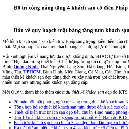
Bố trí công năng tầng 4 khách sạn cổ điển Pháp
Bản vẽ quy hoạch mặt bằng tầng tum khách sạn 
Mô hình khách sạn 4 sao kiến trúc Pháp sang trọng, kiều diễm của 
nhất. Mọi sự hợp tác của quý khách hàng sẽ là động lực để chúng tôi n
Với kinh nghiệm và năng lực đã được khẳng định, SHAC tự hào sở 
trình “Độc đáo trong thiết kế – Chất lượng trong thi công” mang th
Bình,
Quảng Ninh
, Thái Nguyên, Lạng Sơn, Hà Giang, Hòa Bình,
Vũng Tàu,
TPHCM
, Bình Định
,
Kiên Giang, Cà Mau, Cần Thơ, An 
mẫu thiết kế khách sạn đẹp cùng dịch vụ xây nhà trọn gói chất lượng
nhiều hơn nữa những mẫu khách sạn đẳng cấp.
Mời Quý vị tham khảo thêm các
mẫu thiết kế khách sạn đẹp
do KTS S
20 mẫu nội thất phòng ngủ cực sang trong thiết kế khách sạn 3
Tổng hợp hồ sơ thiết kế khách sạn mini được đánh giá cao c
Thiết kế kiến trúc khách sạn đẹp tiêu chuẩn 4 sao mang phong
Top 10 mẫu khách sạn đẹp, sang trọng nhất Việt Nam do KT
Kiến trúc khách sạn tiêu chuẩn 3 sao đẹp đón đầu mọi xu hướng
Ra mắt dự án thiết kế khách sạn 4 sao kiến trúc cổ điển tại 