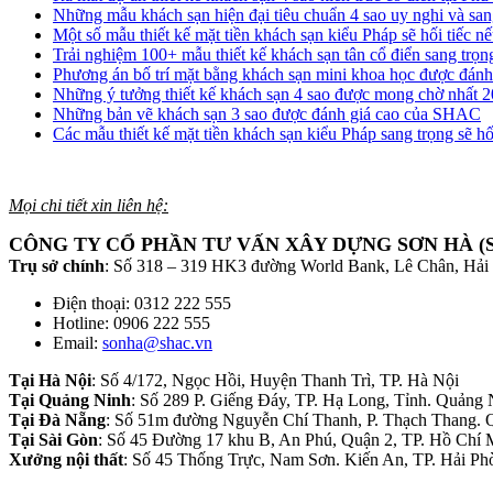
Những mẫu khách sạn hiện đại tiêu chuẩn 4 sao uy nghi và s
Một số mẫu thiết kế mặt tiền khách sạn kiểu Pháp sẽ hối tiếc 
Trải nghiệm 100+ mẫu thiết kế khách sạn tân cổ điển sang trọng
Phương án bố trí mặt bằng khách sạn mini khoa học được đán
Những ý tưởng thiết kế khách sạn 4 sao được mong chờ nhất 
Những bản vẽ khách sạn 3 sao được đánh giá cao của SHAC
Các mẫu thiết kế mặt tiền khách sạn kiểu Pháp sang trọng sẽ h
Mọi chi tiết xin liên hệ:
CÔNG TY CỔ PHẦN TƯ VẤN XÂY DỰNG SƠN HÀ (
Trụ sở chính
: Số 318 – 319 HK3 đường World Bank, Lê Chân, Hải
Điện thoại: 0312 222 555
Hotline: 0906 222 555
Email:
sonha@shac.vn
Tại Hà Nội
: Số 4/172, Ngọc Hồi, Huyện Thanh Trì, TP. Hà Nội
Tại Quảng Ninh
: Số 289 P. Giếng Đáy, TP. Hạ Long, Tỉnh. Quảng 
Tại Đà Nẵng
: Số 51m đường Nguyễn Chí Thanh, P. Thạch Thang. 
Tại Sài Gòn
: Số 45 Đường 17 khu B, An Phú, Quận 2, TP. Hồ Chí 
Xưởng nội thất
: Số 45 Thống Trực, Nam Sơn. Kiến An, TP. Hải Ph