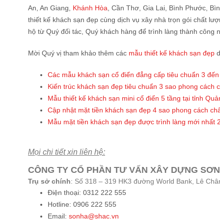
An, An Giang,
Khánh Hòa
, Cần Thơ, Gia Lai, Bình Phước, B
thiết kế khách sạn đẹp cùng dịch vụ xây nhà trọn gói chất lư
hộ từ Quý đối tác, Quý khách hàng để trình làng thành côn
Mời Quý vị tham khảo thêm các
mẫu thiết kế khách sạn đẹp
d
Các mẫu khách sạn cổ điển đẳng cấp tiêu chuẩn 3 đến
Kiến trúc khách sạn đẹp tiêu chuẩn 3 sao phong cách 
Mẫu thiết kế khách sạn mini cổ điển 5 tầng tại tỉnh Qu
Cập nhật mặt tiền khách sạn đẹp 4 sao phong cách ch
Mẫu mặt tiền khách sạn đẹp được trình làng mới nhất 
Mọi chi tiết xin liên hệ:
CÔNG TY CỔ PHẦN TƯ VẤN XÂY DỰNG SƠN
Trụ sở chính
: Số 318 – 319 HK3 đường World Bank, Lê Châ
Điện thoại: 0312 222 555
Hotline: 0906 222 555
Email:
sonha@shac.vn