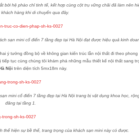
ắt bởi hệ phào chỉ tinh tế, kết hợp cùng cột trụ vững chãi đã làm nên 
khách hàng khi di chuyển qua đây.
hách sạn mini cổ điển 7 tầng đẹp tại Hà Nội đạt được hiệu quả kinh doan
hai ý tưởng đồng bộ về không gian kiến trúc lẫn nội thất đi theo phong
tiếp tục cùng chúng tôi khám phá những mẫu thiết kế nội thất sang trọ
Hà Nội
trên diện tích 5mx18m này.
sạn mini cổ điển 7 tầng đẹp tại Hà Nội trang bị vật dụng khoa học, rộn
đãng tại tầng 1.
h thể hiện sự bề thế, trang trọng của khách sạn mini này có được.