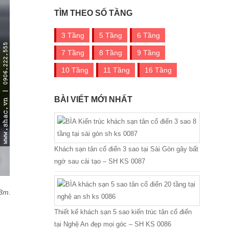
TÌM THEO SỐ TẦNG
3 Tầng
5 Tầng
6 Tầng
7 Tầng
8 Tầng
9 Tầng
10 Tầng
11 Tầng
16 Tầng
BÀI VIẾT MỚI NHẤT
Khách sạn tân cổ điển 3 sao tại Sài Gòn gây bất
ngờ sau cải tạo – SH KS 0087
18m.
Thiết kế khách sạn 5 sao kiến trúc tân cổ điển
tại Nghệ An đẹp mọi góc – SH KS 0086