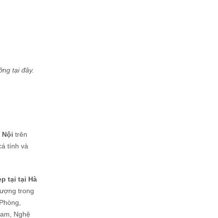
ng tại đây.
 Nội
trên
á tính và
p tại tại Hà
lượng trong
 Phòng,
Nam, Nghệ