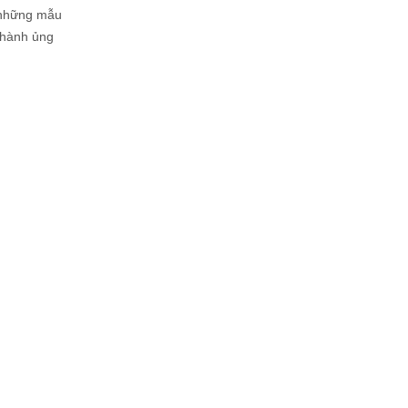
h những mẫu
 thành ủng