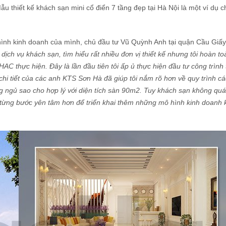
u thiết kế khách sạn mini cổ điển 7 tầng đẹp tại Hà Nội là một ví dụ c
hình kinh doanh của mình, chủ đầu tư Vũ Quỳnh Anh tại quận Cầu Giấy
dịch vụ khách sạn, tìm hiểu rất nhiều đơn vị thiết kế nhưng tôi hoàn t
C thực hiện. Đây là lần đầu tiên tôi ấp ủ thực hiện đầu tư công trình 
chi tiết của các anh KTS Sơn Hà đã giúp tôi nắm rõ hơn về quy trình c
g ngủ sao cho hợp lý với diện tích sàn 90m2. Tuy khách sạn không qu
à từng bước yên tâm hơn để triển khai thêm những mô hình kinh doanh