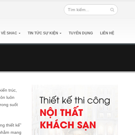
 VỀ SHAC
TIN TỨC SỰ KIỆN
TUYỂN DỤNG
LIÊN HỆ
iến trúc,
uôn luôn
rong suốt
ng thiết kế”
m nhằm mang