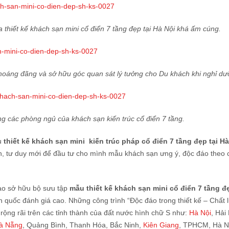
 thiết kế khách sạn mini cổ điển 7 tầng đẹp tại Hà Nội khá ấm cúng.
hoáng đãng và sở hữu góc quan sát lý tưởng cho Du khách khi nghỉ dưỡ
ong các phòng ngủ của khách sạn kiến trúc cổ điển 7 tầng.
ẫu
thiết kế khách sạn mini kiến trúc pháp cổ điển 7 tầng đẹp tại Hà
, tư duy mới để đầu tư cho mình mẫu khách sạn ưng ý, độc đáo theo c
ào sở hữu bộ sưu tập
mẫu thiết kế khách sạn mini cổ điển 7 tầng đẹ
 quốc đánh giá cao. Những công trình “Độc đáo trong thiết kế – Chất 
ng rãi trên các tỉnh thành của đất nước hình chữ S như:
Hà Nội
, Hải
à Nẵng
, Quảng Bình, Thanh Hóa, Bắc Ninh,
Kiên Giang
, TPHCM, Hà 