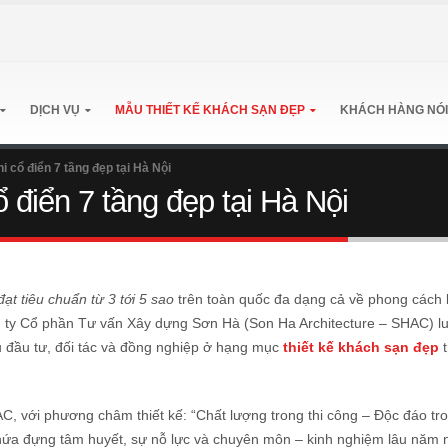
DỊCH VỤ
MẪU THIẾT KẾ KHÁCH SẠN ĐẸP
KHÁCH HÀNG NÓI
i cổ điển 7 tầng đẹp tại Hà Nội
 điển 7 tầng đẹp tại Hà Nội
ạt tiêu chuẩn từ 3 tới 5 sao
trên toàn quốc đa dạng cả về phong cách k
ng ty Cổ phần Tư vấn Xây dựng Sơn Hà (Son Ha Architecture – SHAC) l
 đầu tư, đối tác và đồng nghiệp ở hạng mục
thiết kế khách sạn đẹp
t
C, với phương châm thiết kế: “Chất lượng trong thi công – Độc đáo tro
 chứa đựng tâm huyết, sự nỗ lực và chuyên môn – kinh nghiệm lâu nă