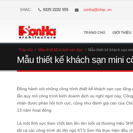
SHAC:
0225 2222 555
sonha@shac.vn
TRANG CHỦ
GIỚI THIỆU
Trag chủ
/
Mẫu thiết kế khách sạn đẹp
/
Mẫu thiết kế khách sạn min
Mẫu thiết kế khách sạn mini cổ
Đồng hành với những công trình
thiết kế khách sạn cao tầng đ
lẫn quy mô công trình kinh doanh dịch vụ nghỉ ngơi này, Cô
nhận được phản hồi tích cực, cũng như đánh giá cao của Chủ
13 năm hoạt động.
Là một lĩnh vực then chốt làm lên tên tuổi và thương hiệu SHA
tất cả các công trình do đội ngũ KTS Sơn Hà thực hiện đều