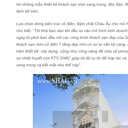
tới những mẫu thiết kế khách sạn mini sang trọng, độc đáo. Mẫ
định kể trên.
Lựa chọn dòng kiến trúc cổ điển, đậm chất Châu Âu cho mô 
cho biết:
“Tôi khá bạo dạn khi đầu tư vào mô hình kinh doanh 
ngay từ phút ban đầu với các công trình khách sạn đẹp của SHA
khách sạn mini cổ điển 7 tầng đẹp nhờ có sự tư vấn kỹ càng, 
hiện thiết kế- xây dựng, cũng như công năng để chia số phòn
sự nhiệt huyết của KTS SHAC giúp tôi đủ tự tin để hợp tác v
sang trọng và bắt mắt như thế này”.