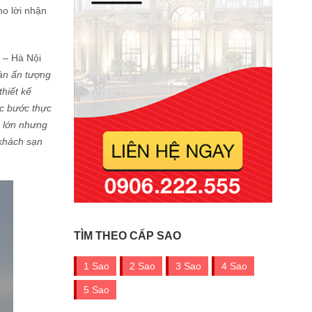
ho lời nhận
 – Hà Nội
oàn ấn tượng
thiết kế
ác bước thực
á lớn nhưng
 khách sạn
TÌM THEO CẤP SAO
1 Sao
2 Sao
3 Sao
4 Sao
5 Sao