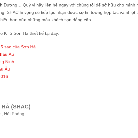
ình Dương… Quý vị hãy liên hệ ngay với chúng tôi để sở hữu cho mìn
ợng. SHAC hi vọng sẽ tiếp tục nhận được sự tin tưởng hợp tác và nhiệt
g nhiều hơn nữa những mẫu khách sạn đẳng cấp.
o KTS Sơn Hà thiết kế tại đây:
 5 sao của Sơn Hà
châu Âu
ảng Ninh
âu Âu
2016
 HÀ (SHAC)
n, Hải Phòng