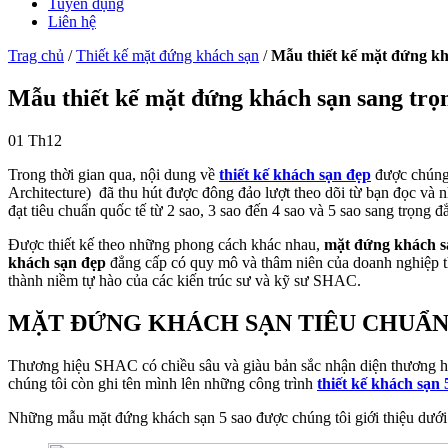
Tuyển dụng
Liên hệ
Trag chủ
/
Thiết kế mặt đứng khách sạn
/
Mẫu thiết kế mặt đứng kh
Mẫu thiết kế mặt đứng khách sạn sang trọ
01
Th12
Trong thời gian qua, nội dung về
thiết kế khách sạn đẹp
được chúng 
Architecture) đã thu hút được đông đảo lượt theo dõi từ bạn đọc và
đạt tiêu chuẩn quốc tế từ 2 sao, 3 sao đến 4 sao và 5 sao sang trọn
Được thiết kế theo những phong cách khác nhau,
mặt đứng khách s
khách sạn đẹp
đẳng cấp có quy mô và thâm niên của doanh nghiệp th
thành niềm tự hào của các kiến trúc sư và kỹ sư SHAC.
MẶT ĐỨNG KHÁCH SẠN TIÊU CHUẨN 
Thương hiệu SHAC có chiều sâu và giàu bản sắc nhận diện thương hiệ
chúng tôi còn ghi tên mình lên những công trình
thiết kế khách sạn 
Những mẫu mặt đứng khách sạn 5 sao được chúng tôi giới thiệu dưới 