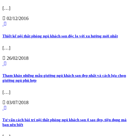
[…]
02/12/2016
Thiết kế nội thất phòng ngủ khách sạn độc lạ với xu hướng mới nhất
[…]
26/02/2018
Tham khảo những mẫu giường ngủ khách sạn đẹp nhất và cách lựa chọn
giường ngủ phù hợp
[…]
03/07/2018
Tư vấn cách bài trí nội thất phòng ngủ khách sạn 4 sao đẹp, tiện dụng mà
bạn nên biết