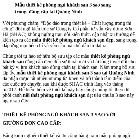
Mẫu thiết kế phòng ngủ khách sạn 3 sao sang
trọng, đẳng cấp tại Quảng Ninh
Với phương châm “Độc đáo trong thiết kế – Chất lượng trong thi
công” đội ngũ kiến trúc sư Công ty Cổ phần tư vấn xây dựng Sơn
Hà (SHAC) không ngừng trau dồi kiến thức, cập nhật xu hướng để
kiến tạo ra các
mẫu thiết kế phòng ngủ khách sạn đẹp
, sang trọng
đáp ứng mọi tiêu chí và yêu cầu mà chủ đầu tư đặt ra.
Chúng tôi tự hào sở hữu bộ sưu tập các mẫu
thiết kế phòng ngủ
khách sạn
đẳng cấp đem đến sự thoải mái và hài lòng tuyệt đối cho
bất kỳ vị lưu khách nào dừng chân tại khách sạn. Nằm trong bộ sưu
tập ấy,
mẫu thiết kế phòng ngủ khách sạn 3 sao tại Quảng Ninh
đã nhận được rất nhiều những lời khen và trở thành tâm điểm của
các cuộc trò chuyện sau khi được SHAC trình làng vào tháng
5/2017. Để hiểu thêm về thiết kế này hãy cùng chúng tôi theo dõi
phối cảnh
nội thất phòng ngủ khách sạn
đạt tiêu chuẩn 3 sao này
ngay sau đây:
THIẾT KẾ PHÒNG NGỦ KHÁCH SẠN 3 SAO VỚI
GIƯỜNG ĐƠN CAO CẤP:
Bằng kinh nghiệm thiết kế và thi công hàng trăm mẫu phòng ngủ