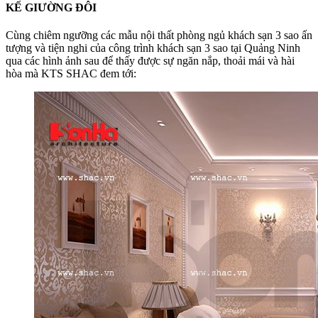
KẾ GIƯỜNG ĐÔI
Cùng chiêm ngưỡng các mẫu nội thất phòng ngủ khách sạn 3 sao ấn
tượng và tiện nghi của công trình khách sạn 3 sao tại Quảng Ninh
qua các hình ảnh sau để thấy được sự ngăn nắp, thoải mái và hài
hòa mà KTS SHAC đem tới: