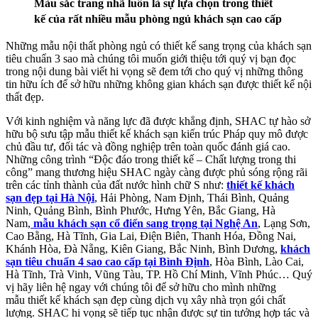
Màu sắc trang nhã luôn là sự lựa chọn trong thiết
kế của rất nhiều mẫu phòng ngủ khách sạn cao cấp
Những mẫu nội thất phòng ngủ có thiết kế sang trọng của khách sạn
tiêu chuẩn 3 sao mà chúng tôi muốn giới thiệu tới quý vị bạn đọc
trong nội dung bài viết hi vọng sẽ đem tới cho quý vị những thông
tin hữu ích để sở hữu những không gian khách sạn được thiết kế nội
thất đẹp.
Với kinh nghiệm và năng lực đã được khẳng định, SHAC tự hào sở
hữu bộ sưu tập mẫu thiết kế khách sạn kiến trúc Pháp quy mô được
chủ đầu tư, đối tác và đồng nghiệp trên toàn quốc đánh giá cao.
Những công trình “Độc đáo trong thiết kế – Chất lượng trong thi
công” mang thương hiệu SHAC ngày càng được phủ sóng rộng rãi
trên các tỉnh thành của đất nước hình chữ S như:
thiết kế khách
sạn đẹp tại Hà Nội
, Hải Phòng, Nam Định, Thái Bình, Quảng
Ninh, Quảng Bình, Bình Phước, Hưng Yên, Bắc Giang, Hà
Nam,
mẫu khách sạn cổ điển sang trọng tại Nghệ An
, Lạng Sơn,
Cao Bằng, Hà Tĩnh, Gia Lai, Điện Biên, Thanh Hóa, Đồng Nai,
Khánh Hòa, Đà Nẵng, Kiên Giang, Bắc Ninh, Bình Dương,
khách
sạn tiêu chuẩn 4 sao cao cấp tại Bình Định
, Hòa Bình, Lào Cai,
Hà Tĩnh, Trà Vinh, Vũng Tàu, TP. Hồ Chí Minh, Vĩnh Phúc… Quý
vị hãy liên hệ ngay với chúng tôi để sở hữu cho mình những
mẫu thiết kế khách sạn đẹp cùng dịch vụ xây nhà trọn gói chất
lượng. SHAC hi vọng sẽ tiếp tục nhận được sự tin tưởng hợp tác và