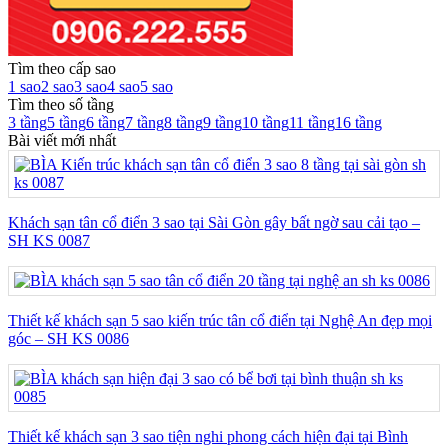
Tìm theo cấp sao
1 sao
2 sao
3 sao
4 sao
5 sao
Tìm theo số tầng
3 tầng
5 tầng
6 tầng
7 tầng
8 tầng
9 tầng
10 tầng
11 tầng
16 tầng
Bài viết mới nhất
Khách sạn tân cổ điển 3 sao tại Sài Gòn gây bất ngờ sau cải tạo –
SH KS 0087
Thiết kế khách sạn 5 sao kiến trúc tân cổ điển tại Nghệ An đẹp mọi
góc – SH KS 0086
Thiết kế khách sạn 3 sao tiện nghi phong cách hiện đại tại Bình