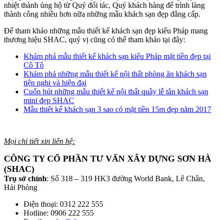
nhiệt thành ủng hộ từ Quý đối tác, Quý khách hàng để trình làng
thành công nhiều hơn nữa những mẫu khách sạn đẹp đẳng cấp.
Để tham khảo những mẫu thiết kế khách sạn đẹp kiểu Pháp mang
thương hiệu SHAC, quý vị cũng có thể tham khảo tại đây:
Khám phá mẫu thiết kế khách sạn kiểu Pháp mặt tiền đẹp tại
Cô Tô
Khám phá những mẫu thiết kế nội thất phòng ăn khách sạn
tiện nghi và hiện đại
Cuốn hút những mẫu thiết kế nội thất quầy lễ tân khách sạn
mini đẹp SHAC
Mẫu thiết kế khách sạn 3 sao có mặt tiền 15m đẹp năm 2017
Mọi chi tiết xin liên hệ:
CÔNG TY CỔ PHẦN TƯ VẤN XÂY DỰNG SƠN HÀ
(SHAC)
Trụ sở chính
: Số 318 – 319 HK3 đường World Bank, Lê Chân,
Hải Phòng
Điện thoại: 0312 222 555
Hotline: 0906 222 555