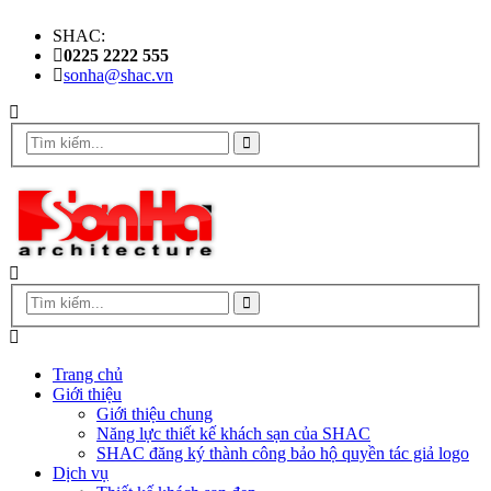
SHAC:
0225 2222 555
sonha@shac.vn
Trang chủ
Giới thiệu
Giới thiệu chung
Năng lực thiết kế khách sạn của SHAC
SHAC đăng ký thành công bảo hộ quyền tác giả logo
Dịch vụ