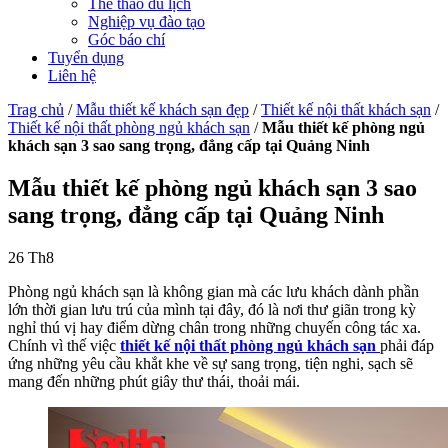
Thể thao du lịch
Nghiệp vụ đào tạo
Góc báo chí
Tuyển dụng
Liên hệ
Trag chủ
/
Mẫu thiết kế khách sạn đẹp
/
Thiết kế nội thất khách sạn
/
Thiết kế nội thất phòng ngủ khách sạn
/
Mẫu thiết kế phòng ngủ
khách sạn 3 sao sang trọng, đẳng cấp tại Quảng Ninh
Mẫu thiết kế phòng ngủ khách sạn 3 sao
sang trọng, đẳng cấp tại Quảng Ninh
26
Th8
Phòng ngủ khách sạn là không gian mà các lưu khách dành phần
lớn thời gian lưu trú của mình tại đây, đó là nơi thư giãn trong kỳ
nghỉ thú vị hay điểm dừng chân trong những chuyến công tác xa.
Chính vì thế việc
thiết kế nội thất phòng ngủ khách sạn
phải đáp
ứng những yêu cầu khắt khe về sự sang trọng, tiện nghi, sạch sẽ
mang đến những phút giây thư thái, thoải mái.