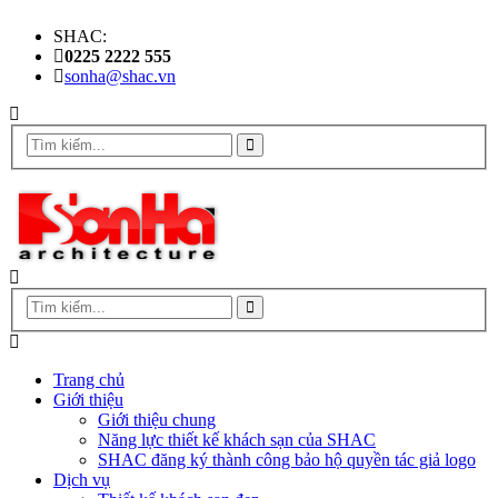
SHAC:
0225 2222 555
sonha@shac.vn
Trang chủ
Giới thiệu
Giới thiệu chung
Năng lực thiết kế khách sạn của SHAC
SHAC đăng ký thành công bảo hộ quyền tác giả logo
Dịch vụ