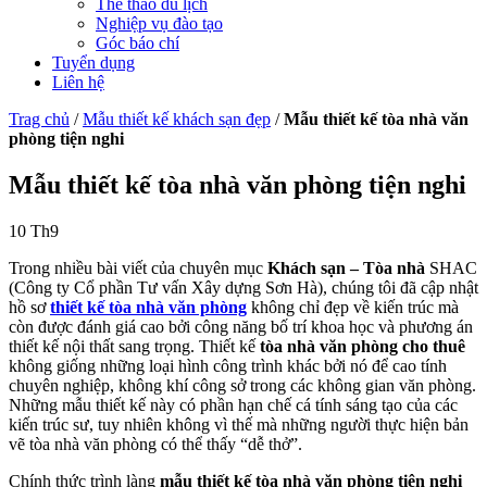
Thể thao du lịch
Nghiệp vụ đào tạo
Góc báo chí
Tuyển dụng
Liên hệ
Trag chủ
/
Mẫu thiết kế khách sạn đẹp
/
Mẫu thiết kế tòa nhà văn
phòng tiện nghi
Mẫu thiết kế tòa nhà văn phòng tiện nghi
10
Th9
Trong nhiều bài viết của chuyên mục
Khách sạn – Tòa nhà
SHAC
(Công ty Cổ phần Tư vấn Xây dựng Sơn Hà), chúng tôi đã cập nhật
hồ sơ
thiết kế tòa nhà văn phòng
không chỉ đẹp về kiến trúc mà
còn được đánh giá cao bởi công năng bố trí khoa học và phương án
thiết kế nội thất sang trọng. Thiết kế
tòa nhà văn phòng cho thuê
không giống những loại hình công trình khác bởi nó để cao tính
chuyên nghiệp, không khí công sở trong các không gian văn phòng.
Những mẫu thiết kế này có phần hạn chế cá tính sáng tạo của các
kiến trúc sư, tuy nhiên không vì thế mà những người thực hiện bản
vẽ tòa nhà văn phòng có thể thấy “dễ thở”.
Chính thức trình làng
mẫu thiết kế tòa nhà văn phòng tiện nghi