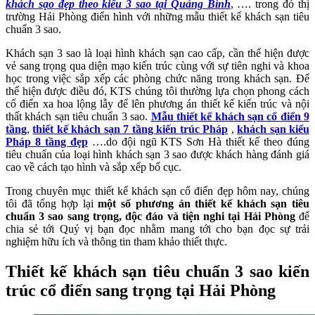
khách sạo đẹp theo kiểu 3 sao tại Quảng Bình
, …. trong đó thị
trường Hải Phòng điển hình với những mẫu thiết kế khách sạn tiêu
chuẩn 3 sao.
Khách sạn 3 sao là loại hình khách sạn cao cấp, cần thể hiện được
vẻ sang trọng qua diện mạo kiến trúc cùng với sự tiên nghi và khoa
học trong việc sắp xếp các phòng chức năng trong khách sạn. Để
thể hiện được điều đó, KTS chúng tôi thường lựa chọn phong cách
cổ điển xa hoa lộng lẫy để lên phương án thiết kế kiến trúc và nội
thất khách sạn tiêu chuẩn 3 sao.
Mẫu thiết kế khách sạn cổ điển 9
tầng
,
thiết kế khách sạn 7 tầng kiến trúc Pháp
,
khách sạn kiểu
Pháp 8 tầng đẹp
….do đội ngũ KTS Sơn Hà thiết kế theo đúng
tiêu chuẩn của loại hình khách sạn 3 sao được khách hàng đánh giá
cao về cách tạo hình và sắp xếp bố cục.
Trong chuyên mục thiết kế khách sạn cổ điển đẹp hôm nay, chúng
tôi đã tổng hợp lại
một số phương án thiết kế khách sạn tiêu
chuẩn 3 sao sang trọng, độc đáo và tiện nghi tại Hải Phòng
để
chia sẻ tới Quý vị bạn đọc nhằm mang tới cho bạn đọc sự trải
nghiệm hữu ích và thông tin tham khảo thiết thực.
Thiết kế khách sạn tiêu chuẩn 3 sao kiến
trúc cổ điển sang trọng tại Hải Phòng