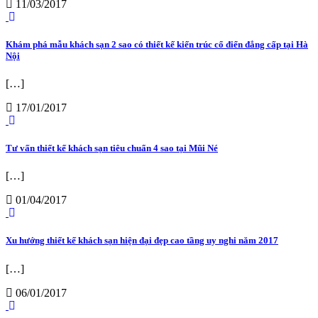
11/03/2017
Khám phá mẫu khách sạn 2 sao có thiết kế kiến trúc cổ điển đẳng cấp tại Hà
Nội
[…]
17/01/2017
Tư vấn thiết kế khách sạn tiêu chuẩn 4 sao tại Mũi Né
[…]
01/04/2017
Xu hướng thiết kế khách sạn hiện đại đẹp cao tầng uy nghi năm 2017
[…]
06/01/2017