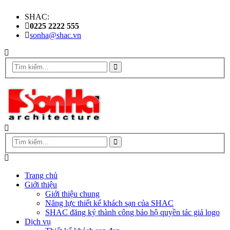
SHAC:
0225 2222 555
sonha@shac.vn
Trang chủ
Giới thiệu
Giới thiệu chung
Năng lực thiết kế khách sạn của SHAC
SHAC đăng ký thành công bảo hộ quyền tác giả logo
Dịch vụ