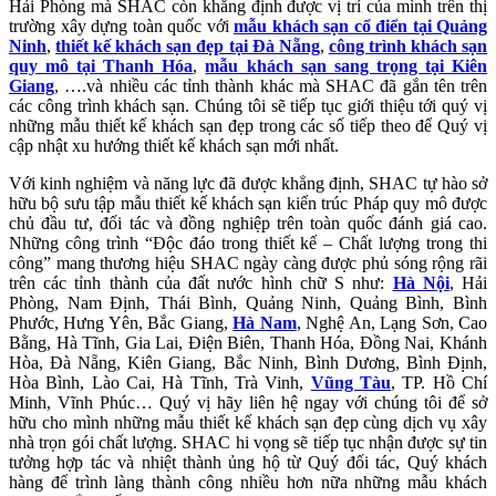
Hải Phòng mà SHAC còn khẳng định được vị trí của mình trên thị
trường xây dựng toàn quốc với
mẫu khách sạn cổ điển tại Quảng
Ninh
,
thiết kế khách sạn đẹp tại Đà Nẵng
,
công trình khách sạn
quy mô tại Thanh Hóa
,
mẫu khách sạn sang trọng tại Kiên
Giang
, ….và nhiều các tỉnh thành khác mà SHAC đã gắn tên trên
các công trình khách sạn. Chúng tôi sẽ tiếp tục giới thiệu tới quý vị
những mẫu thiết kế khách sạn đẹp trong các số tiếp theo để Quý vị
cập nhật xu hướng thiết kế khách sạn mới nhất.
Với kinh nghiệm và năng lực đã được khẳng định, SHAC tự hào sở
hữu bộ sưu tập mẫu thiết kế khách sạn kiến trúc Pháp quy mô được
chủ đầu tư, đối tác và đồng nghiệp trên toàn quốc đánh giá cao.
Những công trình “Độc đáo trong thiết kế – Chất lượng trong thi
công” mang thương hiệu SHAC ngày càng được phủ sóng rộng rãi
trên các tỉnh thành của đất nước hình chữ S như:
Hà Nội
, Hải
Phòng, Nam Định, Thái Bình, Quảng Ninh, Quảng Bình, Bình
Phước, Hưng Yên, Bắc Giang,
Hà Nam
, Nghệ An, Lạng Sơn, Cao
Bằng, Hà Tĩnh, Gia Lai, Điện Biên, Thanh Hóa, Đồng Nai, Khánh
Hòa, Đà Nẵng, Kiên Giang, Bắc Ninh, Bình Dương, Bình Định,
Hòa Bình, Lào Cai, Hà Tĩnh, Trà Vinh,
Vũng Tàu
, TP. Hồ Chí
Minh, Vĩnh Phúc… Quý vị hãy liên hệ ngay với chúng tôi để sở
hữu cho mình những mẫu thiết kế khách sạn đẹp cùng dịch vụ xây
nhà trọn gói chất lượng. SHAC hi vọng sẽ tiếp tục nhận được sự tin
tưởng hợp tác và nhiệt thành ủng hộ từ Quý đối tác, Quý khách
hàng để trình làng thành công nhiều hơn nữa những mẫu khách