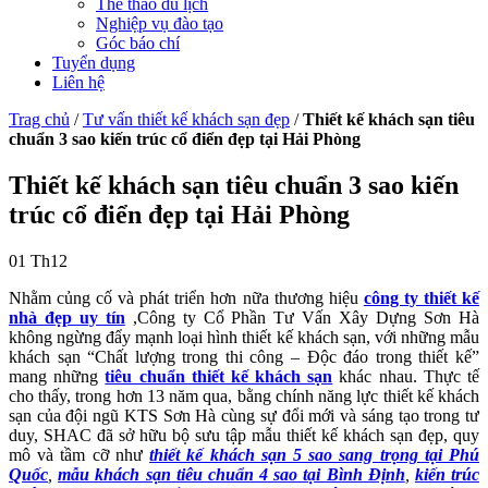
Thể thao du lịch
Nghiệp vụ đào tạo
Góc báo chí
Tuyển dụng
Liên hệ
Trag chủ
/
Tư vấn thiết kế khách sạn đẹp
/
Thiết kế khách sạn tiêu
chuẩn 3 sao kiến trúc cổ điển đẹp tại Hải Phòng
Thiết kế khách sạn tiêu chuẩn 3 sao kiến
trúc cổ điển đẹp tại Hải Phòng
01
Th12
Nhằm củng cố và phát triển hơn nữa thương hiệu
công ty thiết kế
nhà đẹp uy tín
,Công ty Cổ Phần Tư Vấn Xây Dựng Sơn Hà
không ngừng đẩy mạnh loại hình thiết kế khách sạn, với những mẫu
khách sạn “Chất lượng trong thi công – Độc đáo trong thiết kế”
mang những
tiêu chuẩn thiết kế khách sạn
khác nhau. Thực tế
cho thấy, trong hơn 13 năm qua, bằng chính năng lực thiết kế khách
sạn của đội ngũ KTS Sơn Hà cùng sự đổi mới và sáng tạo trong tư
duy, SHAC đã sở hữu bộ sưu tập mẫu thiết kế khách sạn đẹp, quy
mô và tầm cỡ như
thiết kế khách sạn 5 sao sang trọng tại Phú
Quốc
,
mẫu khách sạn tiêu chuẩn 4 sao tại Bình Định
,
kiến trúc