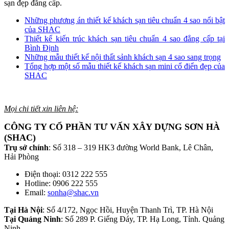
sạn đẹp đẳng cấp.
Những phương án thiết kế khách sạn tiêu chuẩn 4 sao nổi bật
của SHAC
Thiết kế kiến trúc khách sạn tiêu chuẩn 4 sao đẳng cấp tại
Bình Định
Những mẫu thiết kế nội thất sảnh khách sạn 4 sao sang trọng
Tổng hợp một số mẫu thiết kế khách sạn mini cổ điển đẹp của
SHAC
Mọi chi tiết xin liên hệ:
CÔNG TY CỔ PHẦN TƯ VẤN XÂY DỰNG SƠN HÀ
(SHAC)
Trụ sở chính
: Số 318 – 319 HK3 đường World Bank, Lê Chân,
Hải Phòng
Điện thoại: 0312 222 555
Hotline: 0906 222 555
Email:
sonha@shac.vn
Tại Hà Nội
: Số 4/172, Ngọc Hồi, Huyện Thanh Trì, TP. Hà Nội
Tại Quảng Ninh
: Số 289 P. Giếng Đáy, TP. Hạ Long, Tỉnh. Quảng
Ninh