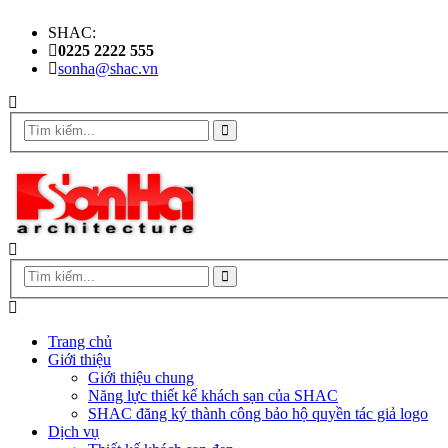
SHAC:
0225 2222 555
sonha@shac.vn
Trang chủ
Giới thiệu
Giới thiệu chung
Năng lực thiết kế khách sạn của SHAC
SHAC đăng ký thành công bảo hộ quyền tác giả logo
Dịch vụ