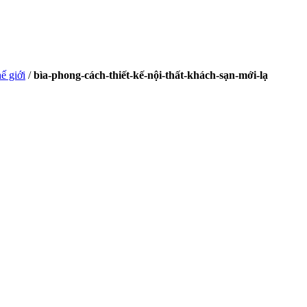
ế giới
/
bìa-phong-cách-thiết-kế-nội-thất-khách-sạn-mới-lạ