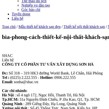
Thể thao du lịch
Nghiệp vụ đào tạo
Góc báo chí
Tuyển dụng
Liên hệ
Trag chủ
/
Mẫu thiết kế khách sạn đẹp
/
Thiết kế nội thất khách sạn
/
bìa-phong-cách-thiết-kế-nội-thất-khách-sạ
SHAC
Liên hệ
CÔNG TY CỔ PHẦN TƯ VẤN XÂY DỰNG SƠN HÀ
Đc:
Số 318 – 319 HK3 đường World Bank, Lê Chân, Hải Phòng
Tel :
(0225) 2.222.555 -
Hotline:
0906.222.555
Email:
sonha@shac.vn
Các chi nhánh:
Hà Nội
: số 4 ngõ 172, Ngọc Hồi, Thanh Trì, Hà Nội
Tp.HCM:
31a Nguyễn Đình Chiểu, P .Đa Kao, Q1, Tp. HCM
Quảng Ninh
: 289 Giếng Đáy, Hạ Long, Quảng Ninh
Xưởng nội thất
: Số 45 Thống Trực, Nam Sơn. Kiến An, HP