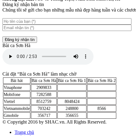
Đăng ký nhận bản tin
Chúng tôi sẽ gửi cho bạn những mẫu nhà đẹp hàng tuần và các chương
Đăng ký nhận tin
Bài ca Sơn Hà
Cài đặt “Bài ca Sơn Hà” làm nhạc chờ
Bài hát
Bài ca Sơn Hà
Bài ca Sơn Hà 1
Bài ca Sơn Hà 2
Vinaphone
2909833
Mobifone
7282588
Viettel
8512759
8048424
Vietnammobile
703242
248800
8566
Gmobile
356717
356655
© Copyright 2016 by SHAC.vn. All Rights Reserved.
Trang chủ