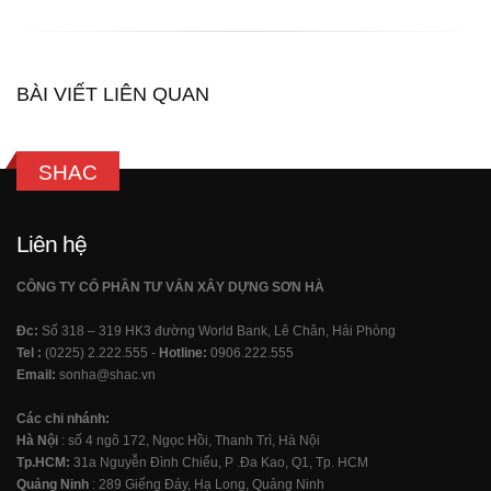
BÀI VIẾT LIÊN QUAN
SHAC
Liên hệ
CÔNG TY CỔ PHẦN TƯ VẤN XÂY DỰNG SƠN HÀ
Đc:
Số 318 – 319 HK3 đường World Bank, Lê Chân, Hải Phòng
Tel :
(0225) 2.222.555 -
Hotline:
0906.222.555
Email:
sonha@shac.vn
Các chi nhánh:
Hà Nội
: số 4 ngõ 172, Ngọc Hồi, Thanh Trì, Hà Nội
Tp.HCM:
31a Nguyễn Đình Chiểu, P .Đa Kao, Q1, Tp. HCM
Quảng Ninh
: 289 Giếng Đáy, Hạ Long, Quảng Ninh