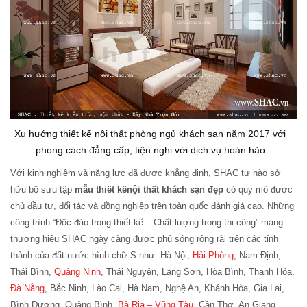
Xu hướng thiết kế nội thất phòng ngủ khách sạn năm 2017 với
phong cách đẳng cấp, tiện nghi với dịch vụ hoàn hảo
Với kinh nghiệm và năng lực đã được khẳng định, SHAC tự hào sở
hữu bộ sưu tập
mẫu thiết kếnội thất khách sạn đẹp
có quy mô được
chủ đầu tư, đối tác và đồng nghiệp trên toàn quốc đánh giá cao. Những
công trình “Độc đáo trong thiết kế – Chất lượng trong thi công” mang
thương hiệu SHAC ngày càng được phủ sóng rộng rãi trên các tỉnh
thành của đất nước hình chữ S như: Hà Nội,
Hải Phòng
, Nam Định,
Thái Bình,
Quảng Ninh
, Thái Nguyên, Lạng Sơn, Hòa Bình, Thanh Hóa,
Đà Nẵng
, Bắc Ninh, Lào Cai, Hà Nam, Nghệ An, Khánh Hòa, Gia Lai,
Bình Dương, Quảng Bình,
Bà Rịa – Vũng Tàu
, Cần Thơ, An Giang,