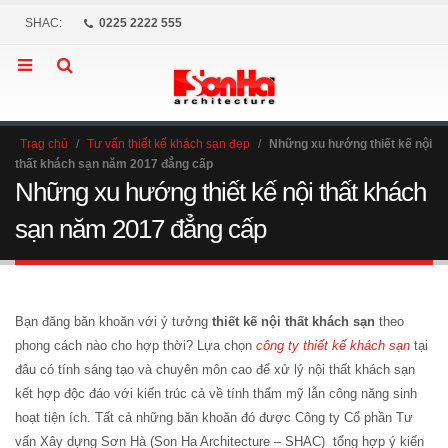
SHAC:
0225 2222 555
Trag chủ
/
Tư vấn thiết kế khách sạn đẹp
/
Những xu hướng thiết kế nội
thất khách sạn năm 2017 đẳng cấp
Những xu hướng thiết kế nội thất khách
sạn năm 2017 đẳng cấp
Bạn đăng băn khoăn với ý tưởng
thiết kế nội thất khách sạn
theo
phong cách nào cho hợp thời? Lựa chọn
công ty thiết kế khách sạn
tại
đâu có tính sáng tạo và chuyên môn cao để xử lý nội thất khách sạn
kết hợp độc đáo với kiến trúc cả về tính thẩm mỹ lẫn công năng sinh
hoạt tiện ích. Tất cả những băn khoăn đó được Công ty Cổ phần Tư
vấn Xây dựng Sơn Hà (Son Ha Architecture – SHAC) tổng hợp ý kiến