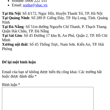
Hotline: 0906 222 555
Email:
sonha@shac.vn
Tại Hà Nội
: Số 4/172, Ngọc Hồi, Huyện Thanh Trì, TP. Hà Nội
Tại Quảng Ninh
: Số 289 P. Giếng Đáy, TP. Hạ Long, Tỉnh. Quảng
Ninh
Tại Đà Nẵng
: Số 51m đường Nguyễn Chí Thanh, P. Thạch Thang.
Quận Hải Châu, TP. Đà Nẵng
Tại Sài Gòn
: Số 45 Đường 17 khu B, An Phú, Quận 2, TP. Hồ Chí
Minh
Xưởng nội thất
: Số 45 Thống Trực, Nam Sơn. Kiến An, TP. Hải
Phòng
Để lại một bình luận
Email của bạn sẽ không được hiển thị công khai.
Các trường bắt
buộc được đánh dấu
*
Bình luận
*