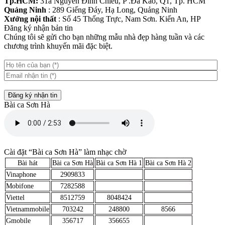
Tp.HCM:
31a Nguyễn Đình Chiểu, P .Đa Kao, Q1, Tp. HCM
Quảng Ninh
: 289 Giếng Đáy, Hạ Long, Quảng Ninh
Xưởng nội thất
: Số 45 Thống Trực, Nam Sơn. Kiến An, HP
Đăng ký nhận bản tin
Chúng tôi sẽ gửi cho bạn những mẫu nhà đẹp hàng tuần và các
chương trình khuyến mãi đặc biệt.
Đăng ký nhận tin
Bài ca Sơn Hà
Cài đặt “Bài ca Sơn Hà” làm nhạc chờ
Bài hát
Bài ca Sơn Hà
Bài ca Sơn Hà 1
Bài ca Sơn Hà 2
Vinaphone
2909833
Mobifone
7282588
Viettel
8512759
8048424
Vietnammobile
703242
248800
8566
Gmobile
356717
356655