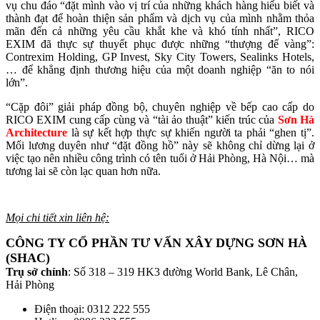
vụ chu đáo “đặt mình vào vị trí của những khách hàng hiểu biết và
thành đạt để hoàn thiện sản phẩm và dịch vụ của mình nhằm thỏa
mãn đến cả những yêu cầu khắt khe và khó tính nhất”, RICO
EXIM đã thực sự thuyết phục được những “thượng đế vàng”:
Contrexim Holding, GP Invest, Sky City Towers, Sealinks Hotels,
… để khẳng định thương hiệu của một doanh nghiệp “ăn to nói
lớn”.
“Cặp đôi” giải pháp đồng bộ, chuyên nghiệp về bếp cao cấp do
RICO EXIM cung cấp cùng và “tài ảo thuật” kiến trúc của
Sơn Hà
Architecture
là sự kết hợp thực sự khiến người ta phải “ghen tị”.
Mối lương duyên như “đặt đồng hồ” này sẽ không chỉ dừng lại ở
việc tạo nên nhiều công trình có tên tuổi ở Hải Phòng, Hà Nội… mà
tương lai sẽ còn lạc quan hơn nữa.
Mọi chi tiết xin liên hệ:
CÔNG TY CỔ PHẦN TƯ VẤN XÂY DỰNG SƠN HÀ
(SHAC)
Trụ sở chính
: Số 318 – 319 HK3 đường World Bank, Lê Chân,
Hải Phòng
Điện thoại: 0312 222 555