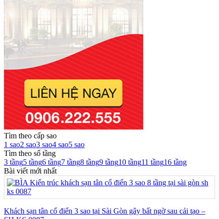
Tìm theo cấp sao
1 sao
2 sao
3 sao
4 sao
5 sao
Tìm theo số tầng
3 tầng
5 tầng
6 tầng
7 tầng
8 tầng
9 tầng
10 tầng
11 tầng
16 tầng
Bài viết mới nhất
Khách sạn tân cổ điển 3 sao tại Sài Gòn gây bất ngờ sau cải tạo –