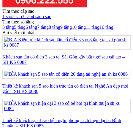
Tìm theo cấp sao
1 sao
2 sao
3 sao
4 sao
5 sao
Tìm theo số tầng
3 tầng
5 tầng
6 tầng
7 tầng
8 tầng
9 tầng
10 tầng
11 tầng
16 tầng
Bài viết mới nhất
Khách sạn tân cổ điển 3 sao tại Sài Gòn gây bất ngờ sau cải tạo –
SH KS 0087
Thiết kế khách sạn 5 sao kiến trúc tân cổ điển tại Nghệ An đẹp mọi
góc – SH KS 0086
Thiết kế khách sạn 3 sao tiện nghi phong cách hiện đại tại Bình
Thuận – SH KS 0085