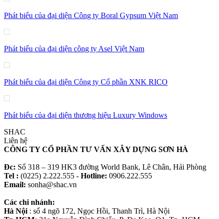
Phát biểu của đại diện Công ty Boral Gypsum Việt Nam
Phát biểu của đại diện công ty Asel Việt Nam
Phát biểu của đại diện Công ty Cổ phần XNK RICO
Phát biểu của đại diện thương hiệu Luxury Windows
SHAC
Liên hệ
CÔNG TY CỔ PHẦN TƯ VẤN XÂY DỰNG SƠN HÀ
Đc:
Số 318 – 319 HK3 đường World Bank, Lê Chân, Hải Phòng
Tel :
(0225) 2.222.555 -
Hotline:
0906.222.555
Email:
sonha@shac.vn
Các chi nhánh:
Hà Nội
: số 4 ngõ 172, Ngọc Hồi, Thanh Trì, Hà Nội