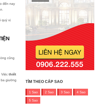
ho đến nay
n.
 quý vị
TIỆN
hòng cũng
. Việc
thiết
, ba giường
TÌM THEO CẤP SAO
1 Sao
2 Sao
3 Sao
4 Sao
5 Sao