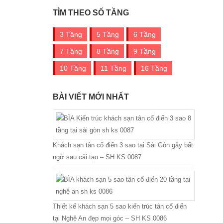
TÌM THEO SỐ TẦNG
3 Tầng
5 Tầng
6 Tầng
7 Tầng
8 Tầng
9 Tầng
10 Tầng
11 Tầng
16 Tầng
BÀI VIẾT MỚI NHẤT
Khách sạn tân cổ điển 3 sao tại Sài Gòn gây bất
ngờ sau cải tạo – SH KS 0087
Thiết kế khách sạn 5 sao kiến trúc tân cổ điển
tại Nghệ An đẹp mọi góc – SH KS 0086