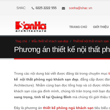
SHAC:
0225 2222 555
sonha@shac.vn
TRANG CHỦ
GIỚI THIỆU
Trag chủ
/
Mẫu thiết kế khách sạn đẹp
/
Thiết kế nội thất khách sạn
Phương án thiết kế nội thất p
Trong các nội dung bài viết được đăng tải trong chuyên mục
kế nội thất phòng ngủ khách sạn đẹp
, đẳng cấp được đá
Architecture). Nhằm cùng bạn đọc tổng hợp và có được những
khách sạn của gia đình mình, chúng tôi trân trọng mời bạn 
sang trọng, tinh tế tại Quảng Bình
mà chúng tôi giới thiệu 
Đây là phương án
thiết kế phòng ngủ khách sạn
tiêu biểu