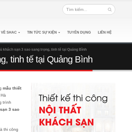
 VỀ SHAC
TIN TỨC SỰ KIỆN
TUYỂN DỤNG
LIÊN HỆ
ủ khách sạn 3 sao sang trọng, tinh tế tại Quảng Bình
, tinh tế tại Quảng Bình
ng
mẫu thiết
 Hà
 trình
 sạn 3 sao
à thi công