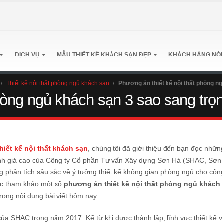
DỊCH VỤ
MẪU THIẾT KẾ KHÁCH SẠN ĐẸP
KHÁCH HÀNG NÓI
/
Thiết kế nội thất phòng ngủ khách sạn
/
Phương án thiết kế nội thất phòng ng
hòng ngủ khách sạn 3 sao sang trọng
thiết kế nội thất khách sạn
, chúng tôi đã giới thiệu đến bạn đọc nhữ
nh giá cao của Công ty Cổ phần Tư vấn Xây dựng Sơn Hà (SHAC, Sơn
 phân tích sâu sắc về ý tưởng thiết kế không gian phòng ngủ cho công
đọc tham khảo một số
phương án thiết kế nội thất phòng ngủ khách
trong nội dung bài viết hôm nay.
 của SHAC trong năm 2017. Kể từ khi được thành lập, lĩnh vực thiết kế v