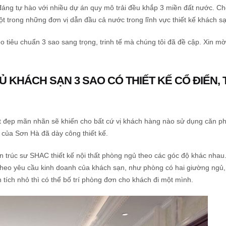
áng tự hào với nhiều dự án quy mô trải đều khắp 3 miền đất nước. C
t trong những đơn vị dẫn đầu cả nước trong lĩnh vực thiết kế khách sạ
o tiêu chuẩn 3 sao sang trọng, trinh tế mà chúng tôi đã đề cập. Xin mời
 KHÁCH SẠN 3 SAO CÓ THIẾT KẾ CỔ ĐIỂN, 
ất đẹp mãn nhãn sẽ khiến cho bất cứ vị khách hàng nào sử dụng căn p
i của Sơn Hà đã dày công thiết kế.
n trúc sư SHAC thiết kế nội thất phòng ngủ theo các góc độ khác nhau
 theo yêu cầu kinh doanh của khách sạn, như phòng có hai giường ngủ
 tích nhỏ thì có thể bố trí phòng đơn cho khách đi một mình.