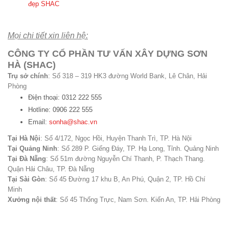
đẹp SHAC
Mọi chi tiết xin liên hệ:
CÔNG TY CỔ PHẦN TƯ VẤN XÂY DỰNG SƠN
HÀ (SHAC)
Trụ sở chính
: Số 318 – 319 HK3 đường World Bank, Lê Chân, Hải
Phòng
Điện thoại: 0312 222 555
Hotline: 0906 222 555
Email:
sonha@shac.vn
Tại Hà Nội
: Số 4/172, Ngọc Hồi, Huyện Thanh Trì, TP. Hà Nội
Tại Quảng Ninh
: Số 289 P. Giếng Đáy, TP. Hạ Long, Tỉnh. Quảng Ninh
Tại Đà Nẵng
: Số 51m đường Nguyễn Chí Thanh, P. Thạch Thang.
Quận Hải Châu, TP. Đà Nẵng
Tại Sài Gòn
: Số 45 Đường 17 khu B, An Phú, Quận 2, TP. Hồ Chí
Minh
Xưởng nội thất
: Số 45 Thống Trực, Nam Sơn. Kiến An, TP. Hải Phòng