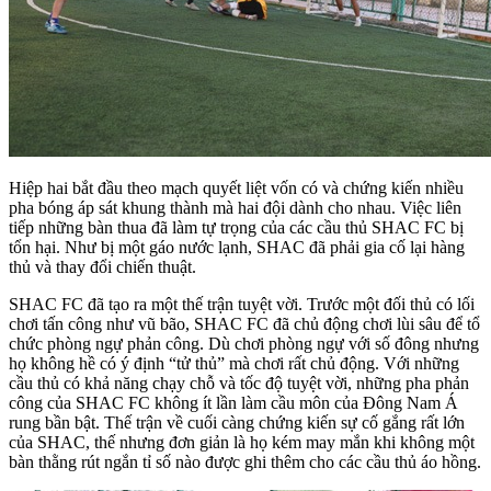
Hiệp hai bắt đầu theo mạch quyết liệt vốn có và chứng kiến nhiều
pha bóng áp sát khung thành mà hai đội dành cho nhau. Việc liên
tiếp những bàn thua đã làm tự trọng của các cầu thủ SHAC FC bị
tổn hại. Như bị một gáo nước lạnh, SHAC đã phải gia cố lại hàng
thủ và thay đổi chiến thuật.
SHAC FC đã tạo ra một thế trận tuyệt vời. Trước một đối thủ có lối
chơi tấn công như vũ bão, SHAC FC đã chủ động chơi lùi sâu để tổ
chức phòng ngự phản công. Dù chơi phòng ngự với số đông nhưng
họ không hề có ý định “tử thủ” mà chơi rất chủ động. Với những
cầu thủ có khả năng chạy chỗ và tốc độ tuyệt vời, những pha phản
công của SHAC FC không ít lần làm cầu môn của Đông Nam Á
rung bần bật. Thế trận về cuối càng chứng kiến sự cố gắng rất lớn
của SHAC, thế nhưng đơn giản là họ kém may mắn khi không một
bàn thằng rút ngắn tỉ số nào được ghi thêm cho các cầu thủ áo hồng.