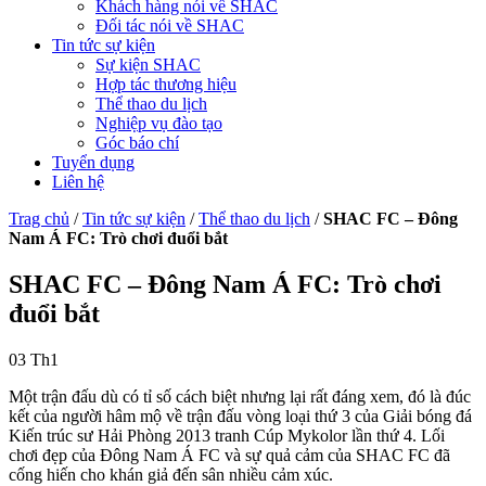
Khách hàng nói về SHAC
Đối tác nói về SHAC
Tin tức sự kiện
Sự kiện SHAC
Hợp tác thương hiệu
Thể thao du lịch
Nghiệp vụ đào tạo
Góc báo chí
Tuyển dụng
Liên hệ
Trag chủ
/
Tin tức sự kiện
/
Thể thao du lịch
/
SHAC FC – Đông
Nam Á FC: Trò chơi đuổi bắt
SHAC FC – Đông Nam Á FC: Trò chơi
đuổi bắt
03
Th1
Một trận đấu dù có tỉ số cách biệt nhưng lại rất đáng xem, đó là đúc
kết của người hâm mộ về trận đấu vòng loại thứ 3 của Giải bóng đá
Kiến trúc sư Hải Phòng 2013 tranh Cúp Mykolor lần thứ 4. Lối
chơi đẹp của Đông Nam Á FC và sự quả cảm của SHAC FC đã
cống hiến cho khán giả đến sân nhiều cảm xúc.