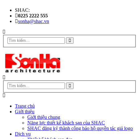
SHAC:
0225 2222 555
sonha@shac.vn
Trang chủ
Giới thiệu
Giới thiệu chung
Năng lực thiết kế khách sạn của SHAC
SHAC đăng ký thành công bảo hộ quyền tác giả logo
Dịch vụ