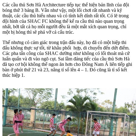
Các cầu thủ Sơn Hà Architecture tiếp tục thể hiện bản lĩnh của đội
bóng thứ 3 bảng B. Vẫn như vậy, một lối chơi rất nhanh và kỹ
thuật, các cầu thủ hiểu nhau và có tính kết dính rất tốt. Có lẽ trong
đội hình của SHAC FC không thể kể ra cầu thủ nào quan trọng
nhất, bởi tất cả họ mỗi người đều là một mắt xích quan trọng, chỉ
một bị hỏng thì sẽ phá vỡ cả cấu trúc.
Thế nhưng có cảm giác trong trận đấu này, họ đã có một hiệp thi
đấu không thực sự tốt, từ khâu phối hợp, di chuyển đến dứt điểm.
Các pha tấn công của SHAC dường như không có lối thoát mà cứ
luẩn quẩn và đi vào ngõ cụt. Sai lầm đáng tiếc của cầu thủ Sơn Hà
đã tạo cơ hội không thể ngon ăn hơn cho Đông Nam Á liên tiếp ghi
bàn ở phút thứ 21 và 23, nâng tỉ số lên 4 – 1. Đó cũng là tỉ số kết
thúc hiệp 1.