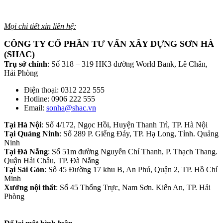
Mọi chi tiết xin liên hệ:
CÔNG TY CỔ PHẦN TƯ VẤN XÂY DỰNG SƠN HÀ
(SHAC)
Trụ sở chính
: Số 318 – 319 HK3 đường World Bank, Lê Chân,
Hải Phòng
Điện thoại: 0312 222 555
Hotline: 0906 222 555
Email:
sonha@shac.vn
Tại Hà Nội
: Số 4/172, Ngọc Hồi, Huyện Thanh Trì, TP. Hà Nội
Tại Quảng Ninh
: Số 289 P. Giếng Đáy, TP. Hạ Long, Tỉnh. Quảng
Ninh
Tại Đà Nẵng
: Số 51m đường Nguyễn Chí Thanh, P. Thạch Thang.
Quận Hải Châu, TP. Đà Nẵng
Tại Sài Gòn
: Số 45 Đường 17 khu B, An Phú, Quận 2, TP. Hồ Chí
Minh
Xưởng nội thất
: Số 45 Thống Trực, Nam Sơn. Kiến An, TP. Hải
Phòng