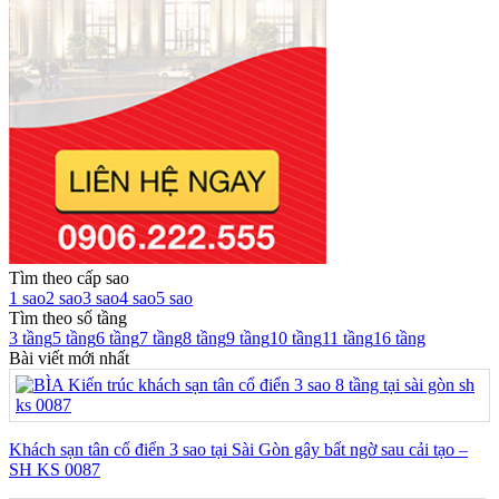
Tìm theo cấp sao
1 sao
2 sao
3 sao
4 sao
5 sao
Tìm theo số tầng
3 tầng
5 tầng
6 tầng
7 tầng
8 tầng
9 tầng
10 tầng
11 tầng
16 tầng
Bài viết mới nhất
Khách sạn tân cổ điển 3 sao tại Sài Gòn gây bất ngờ sau cải tạo –
SH KS 0087