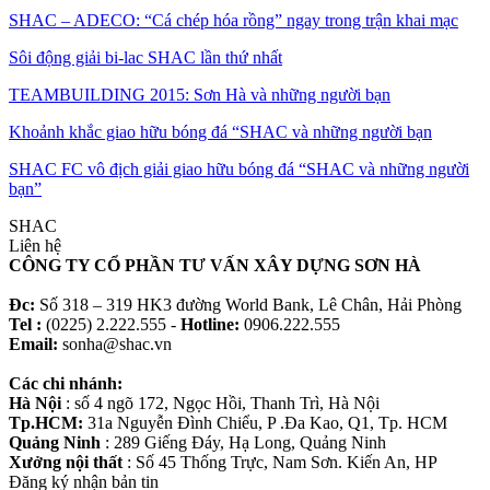
SHAC – ADECO: “Cá chép hóa rồng” ngay trong trận khai mạc
Sôi động giải bi-lac SHAC lần thứ nhất
TEAMBUILDING 2015: Sơn Hà và những người bạn
Khoảnh khắc giao hữu bóng đá “SHAC và những người bạn
SHAC FC vô địch giải giao hữu bóng đá “SHAC và những người
bạn”
SHAC
Liên hệ
CÔNG TY CỔ PHẦN TƯ VẤN XÂY DỰNG SƠN HÀ
Đc:
Số 318 – 319 HK3 đường World Bank, Lê Chân, Hải Phòng
Tel :
(0225) 2.222.555 -
Hotline:
0906.222.555
Email:
sonha@shac.vn
Các chi nhánh:
Hà Nội
: số 4 ngõ 172, Ngọc Hồi, Thanh Trì, Hà Nội
Tp.HCM:
31a Nguyễn Đình Chiểu, P .Đa Kao, Q1, Tp. HCM
Quảng Ninh
: 289 Giếng Đáy, Hạ Long, Quảng Ninh
Xưởng nội thất
: Số 45 Thống Trực, Nam Sơn. Kiến An, HP
Đăng ký nhận bản tin