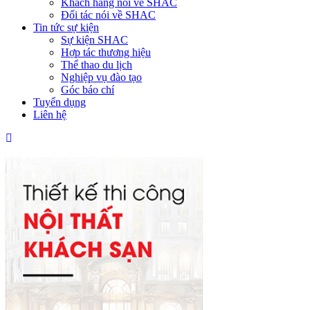
Khách hàng nói về SHAC
Đối tác nói về SHAC
Tin tức sự kiện
Sự kiện SHAC
Hợp tác thương hiệu
Thể thao du lịch
Nghiệp vụ đào tạo
Góc báo chí
Tuyển dụng
Liên hệ