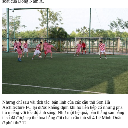
soát của Đông Nam Á.
Nhưng chỉ sau vài tích tắc, bản lĩnh của các cầu thủ Sơn Hà
Architecture FC lại được khẳng định khi họ liên tiếp có những pha
trả miếng với tốc độ ánh sáng. Như một hệ quả, bàn thắng san bằng
tỉ số đã được cụ thể hóa bằng đôi chân cầu thủ số 4 Lê Minh Duẩn
ở phút thứ 12.