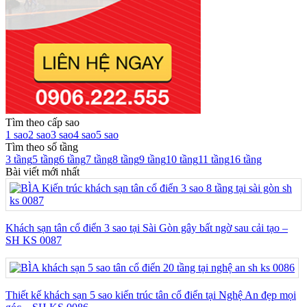
Tìm theo cấp sao
1 sao
2 sao
3 sao
4 sao
5 sao
Tìm theo số tầng
3 tầng
5 tầng
6 tầng
7 tầng
8 tầng
9 tầng
10 tầng
11 tầng
16 tầng
Bài viết mới nhất
Khách sạn tân cổ điển 3 sao tại Sài Gòn gây bất ngờ sau cải tạo –
SH KS 0087
Thiết kế khách sạn 5 sao kiến trúc tân cổ điển tại Nghệ An đẹp mọi