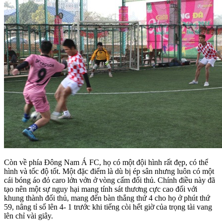
Còn về phía Đông Nam Á FC, họ có một đội hình rất đẹp, có thể
hình và tốc độ tốt. Một đặc điểm là dù bị ép sân nhưng luôn có một
cái bóng áo đỏ caro lởn vởn ở vòng cấm đối thủ. Chính điều này đã
tạo nên một sự nguy hại mang tính sát thương cực cao đối với
khung thành đối thủ, mang đến bàn thắng thứ 4 cho họ ở phút thứ
59, nâng tỉ số lên 4- 1 trước khi tiếng còi hết giờ của trọng tài vang
lên chỉ vài giây.