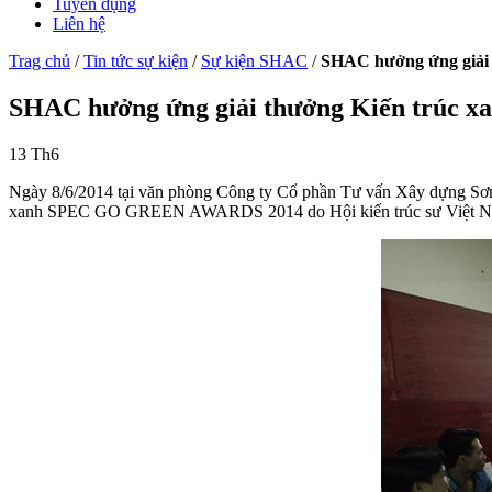
Tuyển dụng
Liên hệ
Trag chủ
/
Tin tức sự kiện
/
Sự kiện SHAC
/
SHAC hưởng ứng giải 
SHAC hưởng ứng giải thưởng Kiến trúc x
13
Th6
Ngày 8/6/2014 tại văn phòng Công ty Cổ phần Tư vấn Xây dựng Sơn 
xanh SPEC GO GREEN AWARDS 2014 do Hội kiến trúc sư Việt Nam th