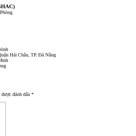
SHAC)
 Phòng
Ninh
Quận Hải Châu, TP. Đà Nẵng
Minh
òng
c được đánh dấu
*