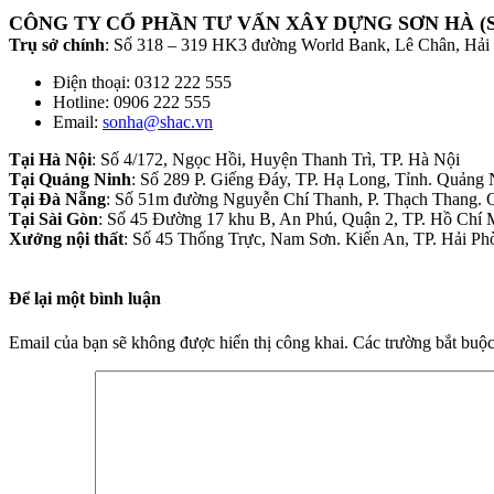
CÔNG TY CỔ PHẦN TƯ VẤN XÂY DỰNG SƠN HÀ (
Trụ sở chính
: Số 318 – 319 HK3 đường World Bank, Lê Chân, Hải
Điện thoại: 0312 222 555
Hotline: 0906 222 555
Email:
sonha@shac.vn
Tại Hà Nội
: Số 4/172, Ngọc Hồi, Huyện Thanh Trì, TP. Hà Nội
Tại Quảng Ninh
: Số 289 P. Giếng Đáy, TP. Hạ Long, Tỉnh. Quảng 
Tại Đà Nẵng
: Số 51m đường Nguyễn Chí Thanh, P. Thạch Thang. 
Tại Sài Gòn
: Số 45 Đường 17 khu B, An Phú, Quận 2, TP. Hồ Chí 
Xưởng nội thất
: Số 45 Thống Trực, Nam Sơn. Kiến An, TP. Hải Ph
Để lại một bình luận
Email của bạn sẽ không được hiển thị công khai.
Các trường bắt buộ