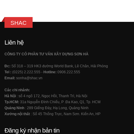
SHAC
Liên hệ
CÔNG TY CỔ PHẦN TƯ VẤN XÂY DỰNG SƠN HÀ
Đc:
Số 318 – 319 HK3 đường World Bank, Lê Chân, Hải Phòng
Tel :
(0225) 2.222.555 -
Hotline:
0906.222.555
Email:
sonha@shac.vn
Các chi nhánh:
Hà Nội
: số 4 ngõ 172, Ngọc Hồi, Thanh Trì, Hà Nội
Tp.HCM:
31a Nguyễn Đình Chiểu, P .Đa Kao, Q1, Tp. HCM
Quảng Ninh
: 289 Giếng Đáy, Hạ Long, Quảng Ninh
Xưởng nội thất
: Số 45 Thống Trực, Nam Sơn. Kiến An, HP
Đăng ký nhận bản tin