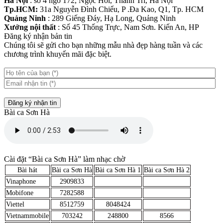
Hà Nội
: số 4 ngõ 172, Ngọc Hồi, Thanh Trì, Hà Nội
Tp.HCM:
31a Nguyễn Đình Chiểu, P .Đa Kao, Q1, Tp. HCM
Quảng Ninh
: 289 Giếng Đáy, Hạ Long, Quảng Ninh
Xưởng nội thất
: Số 45 Thống Trực, Nam Sơn. Kiến An, HP
Đăng ký nhận bản tin
Chúng tôi sẽ gửi cho bạn những mẫu nhà đẹp hàng tuần và các
chương trình khuyến mãi đặc biệt.
Đăng ký nhận tin
Bài ca Sơn Hà
Cài đặt “Bài ca Sơn Hà” làm nhạc chờ
Bài hát
Bài ca Sơn Hà
Bài ca Sơn Hà 1
Bài ca Sơn Hà 2
Vinaphone
2909833
Mobifone
7282588
Viettel
8512759
8048424
Vietnammobile
703242
248800
8566