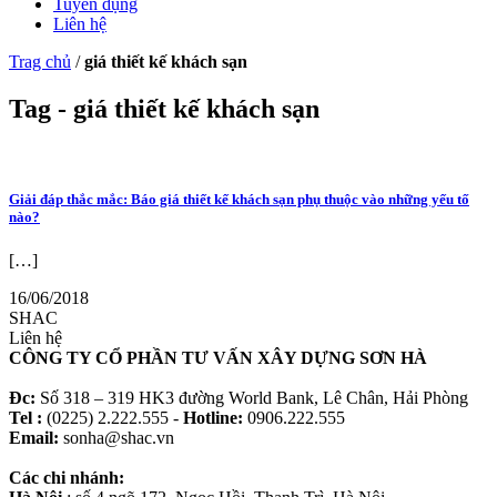
Tuyển dụng
Liên hệ
Trag chủ
/
giá thiết kế khách sạn
Tag - giá thiết kế khách sạn
Giải đáp thắc mắc: Báo giá thiết kế khách sạn phụ thuộc vào những yếu tố
nào?
[…]
16/06/2018
SHAC
Liên hệ
CÔNG TY CỔ PHẦN TƯ VẤN XÂY DỰNG SƠN HÀ
Đc:
Số 318 – 319 HK3 đường World Bank, Lê Chân, Hải Phòng
Tel :
(0225) 2.222.555 -
Hotline:
0906.222.555
Email:
sonha@shac.vn
Các chi nhánh: