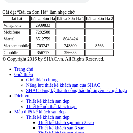
Cài đặt “Bài ca Sơn Hà” làm nhạc chờ
Bài hát
Bài ca Sơn Hà
Bài ca Sơn Hà 1
Bài ca Sơn Hà 2
Vinaphone
2909833
Mobifone
7282588
Viettel
8512759
8048424
Vietnammobile
703242
248800
8566
Gmobile
356717
356655
© Copyright 2016 by SHAC.vn. All Rights Reserved.
Trang chủ
Giới thiệu
Giới thiệu chung
Năng lực thiết kế khách sạn của SHAC
SHAC đăng ký thành công bảo hộ quyền tác giả logo
Dịch vụ
Thiết kế khách sạn đẹp
Thiết kế nội thất khách sạn
Mẫu thiết kế khách sạn đẹp
Thiết kế khách sạn đẹp
Thiết kế khách sạn mini 2 sao
Thiết kế khách sạn 3 sao