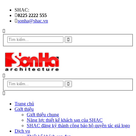
SHAC:
0225 2222 555
sonha@shac.vn
Trang chủ
Giới thiệu
Giới thiệu chung
Năng lực thiết kế khách sạn của SHAC
SHAC đăng ký thành công bảo hộ quyền tác giả logo
Dịch vụ