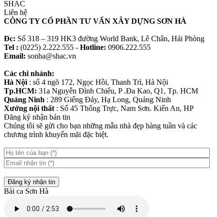
SHAC
Liên hệ
CÔNG TY CỔ PHẦN TƯ VẤN XÂY DỰNG SƠN HÀ
Đc:
Số 318 – 319 HK3 đường World Bank, Lê Chân, Hải Phòng
Tel :
(0225) 2.222.555 -
Hotline:
0906.222.555
Email:
sonha@shac.vn
Các chi nhánh:
Hà Nội
: số 4 ngõ 172, Ngọc Hồi, Thanh Trì, Hà Nội
Tp.HCM:
31a Nguyễn Đình Chiểu, P .Đa Kao, Q1, Tp. HCM
Quảng Ninh
: 289 Giếng Đáy, Hạ Long, Quảng Ninh
Xưởng nội thất
: Số 45 Thống Trực, Nam Sơn. Kiến An, HP
Đăng ký nhận bản tin
Chúng tôi sẽ gửi cho bạn những mẫu nhà đẹp hàng tuần và các
chương trình khuyến mãi đặc biệt.
Đăng ký nhận tin
Bài ca Sơn Hà