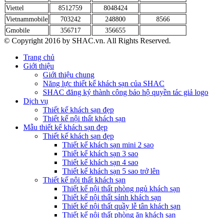
Viettel
8512759
8048424
Vietnammobile
703242
248800
8566
Gmobile
356717
356655
© Copyright 2016 by SHAC.vn. All Rights Reserved.
Trang chủ
Giới thiệu
Giới thiệu chung
Năng lực thiết kế khách sạn của SHAC
SHAC đăng ký thành công bảo hộ quyền tác giả logo
Dịch vụ
Thiết kế khách sạn đẹp
Thiết kế nội thất khách sạn
Mẫu thiết kế khách sạn đẹp
Thiết kế khách sạn đẹp
Thiết kế khách sạn mini 2 sao
Thiết kế khách sạn 3 sao
Thiết kế khách sạn 4 sao
Thiết kế khách sạn 5 sao trở lên
Thiết kế nội thất khách sạn
Thiết kế nội thất phòng ngủ khách sạn
Thiết kế nội thất sảnh khách sạn
Thiết kế nội thất quầy lễ tân khách sạn
Thiết kế nội thất phòng ăn khách sạn