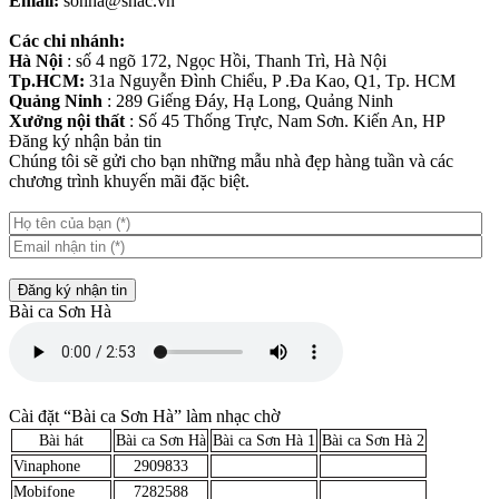
Email:
sonha@shac.vn
Các chi nhánh:
Hà Nội
: số 4 ngõ 172, Ngọc Hồi, Thanh Trì, Hà Nội
Tp.HCM:
31a Nguyễn Đình Chiểu, P .Đa Kao, Q1, Tp. HCM
Quảng Ninh
: 289 Giếng Đáy, Hạ Long, Quảng Ninh
Xưởng nội thất
: Số 45 Thống Trực, Nam Sơn. Kiến An, HP
Đăng ký nhận bản tin
Chúng tôi sẽ gửi cho bạn những mẫu nhà đẹp hàng tuần và các
chương trình khuyến mãi đặc biệt.
Đăng ký nhận tin
Bài ca Sơn Hà
Cài đặt “Bài ca Sơn Hà” làm nhạc chờ
Bài hát
Bài ca Sơn Hà
Bài ca Sơn Hà 1
Bài ca Sơn Hà 2
Vinaphone
2909833
Mobifone
7282588