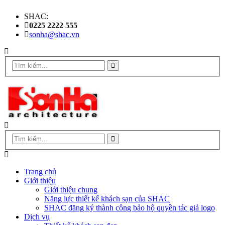
SHAC:
0225 2222 555
sonha@shac.vn
Trang chủ
Giới thiệu
Giới thiệu chung
Năng lực thiết kế khách sạn của SHAC
SHAC đăng ký thành công bảo hộ quyền tác giả logo
Dịch vụ