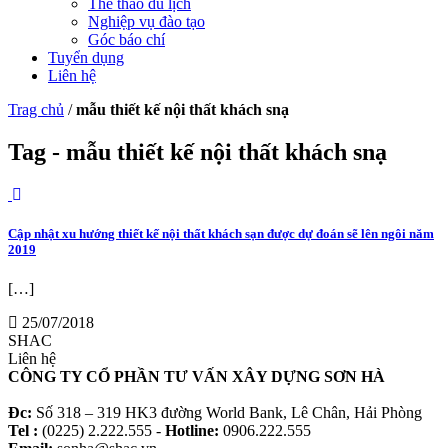
Thể thao du lịch
Nghiệp vụ đào tạo
Góc báo chí
Tuyển dụng
Liên hệ
Trag chủ
/
mẫu thiết kế nội thất khách snạ
Tag - mẫu thiết kế nội thất khách snạ
Cập nhật xu hướng thiết kế nội thất khách sạn được dự đoán sẽ lên ngôi năm
2019
[…]
25/07/2018
SHAC
Liên hệ
CÔNG TY CỔ PHẦN TƯ VẤN XÂY DỰNG SƠN HÀ
Đc:
Số 318 – 319 HK3 đường World Bank, Lê Chân, Hải Phòng
Tel :
(0225) 2.222.555 -
Hotline:
0906.222.555