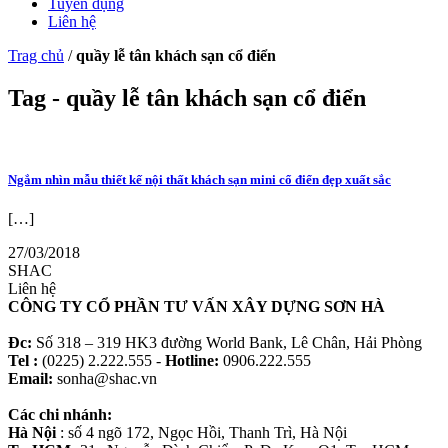
Tuyển dụng
Liên hệ
Trag chủ
/
quầy lễ tân khách sạn cổ điển
Tag - quầy lễ tân khách sạn cổ điển
Ngắm nhìn mẫu thiết kế nội thất khách sạn mini cổ điển đẹp xuất sắc
[…]
27/03/2018
SHAC
Liên hệ
CÔNG TY CỔ PHẦN TƯ VẤN XÂY DỰNG SƠN HÀ
Đc:
Số 318 – 319 HK3 đường World Bank, Lê Chân, Hải Phòng
Tel :
(0225) 2.222.555 -
Hotline:
0906.222.555
Email:
sonha@shac.vn
Các chi nhánh:
Hà Nội
: số 4 ngõ 172, Ngọc Hồi, Thanh Trì, Hà Nội