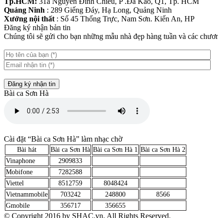
Tp.HCM:
31a Nguyễn Đình Chiểu, P .Đa Kao, Q1, Tp. HCM
Quảng Ninh
: 289 Giếng Đáy, Hạ Long, Quảng Ninh
Xưởng nội thất
: Số 45 Thống Trực, Nam Sơn. Kiến An, HP
Đăng ký nhận bản tin
Chúng tôi sẽ gửi cho bạn những mẫu nhà đẹp hàng tuần và các chương
Đăng ký nhận tin
Bài ca Sơn Hà
Cài đặt “Bài ca Sơn Hà” làm nhạc chờ
Bài hát
Bài ca Sơn Hà
Bài ca Sơn Hà 1
Bài ca Sơn Hà 2
Vinaphone
2909833
Mobifone
7282588
Viettel
8512759
8048424
Vietnammobile
703242
248800
8566
Gmobile
356717
356655
© Copyright 2016 by SHAC.vn. All Rights Reserved.