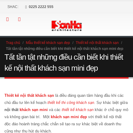
SHAC:
0225 2222 555
Trag chủ
/
Mẫu thiết kế khách sạn đẹp
/
Thiết kế nội thất khách sạn
/
Tất tần tật những điều cần biết khi thiết kế nội thất khách sạn mini đẹp
Tất tần tật những điều cần biết khi thiết
kế nội thất khách sạn mini đẹp
Thiết kế nội thất khách sạn
là điều đáng quan tâm hàng đầu khi các
chủ đầu tư lên kế hoạch
thiết kế thi công khách sạn
. Sự khác biệt giữa
nội thất
khách sạn mini
và các
thiết kế khách sạn
khác ở chỗ quy mô
và không gian bài trí. Một
khách sạn mini đẹp
với thiết kế nội thất
độc đáo hoành tráng chắc chắn sẽ tạo ra sự khác biệt về doanh thu
cũng như thu hút du khách.