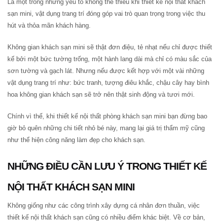
Là một trong những yếu tố không thể thiếu khi thiết kế nội thất khách
sạn mini, vật dụng trang trí đóng góp vai trò quan trọng trong việc thu
hút và thỏa mãn khách hàng.
Không gian khách sạn mini sẽ thật đơn điệu, tẻ nhạt nếu chỉ được thiết
kế bởi một bức tường trống, một hành lang dài mà chỉ có màu sắc của
sơn tường và gạch lát. Nhưng nếu được kết hợp với một vài những
vật dụng trang trí như: bức tranh, tượng điêu khắc, chậu cây hay bình
hoa không gian khách sạn sẽ trở nên thật sinh động và tươi mới.
Chính vì thế, khi thiết kế nội thất phòng khách sạn mini bạn đừng bao
giờ bỏ quên những chi tiết nhỏ bé này, mang lại giá trị thẩm mỹ cũng
như thể hiện công năng làm đẹp cho khách sạn.
NHỮNG ĐIỀU CẦN LƯU Ý TRONG THIẾT KẾ
NỘI THẤT KHÁCH SẠN MINI
Không giống như các công trình xây dựng cá nhân đơn thuần, việc
thiết kế nội thất khách sạn cũng có nhiều điểm khác biệt. Về cơ bản,