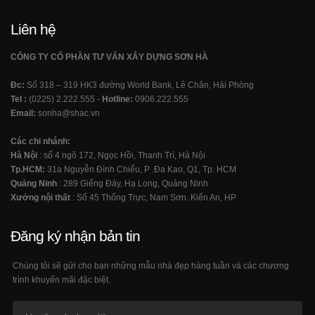
Liên hệ
CÔNG TY CỔ PHẦN TƯ VẤN XÂY DỰNG SƠN HÀ
Đc:
Số 318 – 319 HK3 đường World Bank, Lê Chân, Hải Phòng
Tel :
(0225) 2.222.555 -
Hotline:
0906.222.555
Email:
sonha@shac.vn
Các chi nhánh:
Hà Nội
: số 4 ngõ 172, Ngọc Hồi, Thanh Trì, Hà Nội
Tp.HCM:
31a Nguyễn Đình Chiểu, P .Đa Kao, Q1, Tp. HCM
Quảng Ninh
: 289 Giếng Đáy, Hạ Long, Quảng Ninh
Xưởng nội thất
: Số 45 Thống Trực, Nam Sơn. Kiến An, HP
Đăng ký nhận bản tin
Chúng tôi sẽ gửi cho bạn những mẫu nhà đẹp hàng tuần và các chương
trình khuyến mãi đặc biệt.