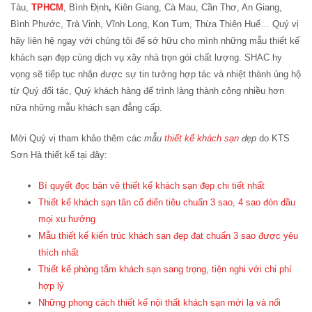
Tàu,
TPHCM
, Bình Định
,
Kiên Giang, Cà Mau, Cần Thơ, An Giang,
Bình Phước, Trà Vinh, Vĩnh Long, Kon Tum, Thừa Thiên Huế… Quý vị
hãy liên hệ ngay với chúng tôi để sở hữu cho mình những mẫu thiết kế
khách sạn đẹp cùng dịch vụ xây nhà trọn gói chất lượng. SHAC hy
vọng sẽ tiếp tục nhận được sự tin tưởng hợp tác và nhiệt thành ủng hộ
từ Quý đối tác, Quý khách hàng để trình làng thành công nhiều hơn
nữa những mẫu khách sạn đẳng cấp.
Mời Quý vị tham khảo thêm các
mẫu
thiết kế khách sạn
đẹp
do KTS
Sơn Hà thiết kế tại đây:
Bí quyết đọc bản vẽ thiết kế khách sạn đẹp chi tiết nhất
Thiết kế khách sạn tân cổ điển tiêu chuẩn 3 sao, 4 sao đón đầu
mọi xu hướng
Mẫu thiết kế kiến trúc khách sạn đẹp đạt chuẩn 3 sao được yêu
thích nhất
Thiết kế phòng tắm khách sạn sang trọng, tiện nghi với chi phí
hợp lý
Những phong cách thiết kế nội thất khách sạn mới lạ và nổi