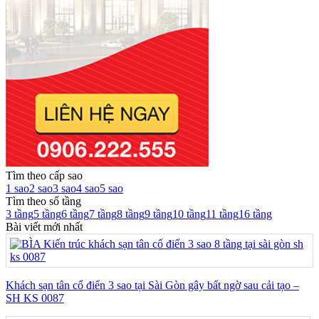
Tìm theo cấp sao
1 sao
2 sao
3 sao
4 sao
5 sao
Tìm theo số tầng
3 tầng
5 tầng
6 tầng
7 tầng
8 tầng
9 tầng
10 tầng
11 tầng
16 tầng
Bài viết mới nhất
Khách sạn tân cổ điển 3 sao tại Sài Gòn gây bất ngờ sau cải tạo –
SH KS 0087