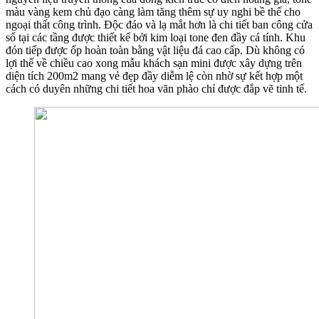
màu vàng kem chủ đạo càng làm tăng thêm sự uy nghi bề thế cho
ngoại thất công trình. Độc đáo và lạ mắt hơn là chi tiết ban công cửa
sổ tại các tầng được thiết kế bởi kim loại tone đen đầy cá tính. Khu
đón tiếp được ốp hoàn toàn bằng vật liệu đá cao cấp. Dù không có
lợi thế về chiều cao xong mẫu khách sạn mini được xây dựng trên
diện tích 200m2 mang vẻ đẹp đầy diễm lệ còn nhờ sự kết hợp một
cách có duyên những chi tiết hoa văn phào chỉ được đắp vẽ tinh tế.