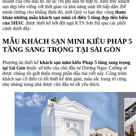
doanh của chủ đầu tư, đó là: chi phí đầu tư hợp lý, kiến trúc khách
sạn đẹp bền vững với thời gian và khả năng sinh lời hấp dẫn. Để
minh chứng cho khẳng định đó, mời Quý vị bạn đọc cùng
tham
khảo những mẫu khách sạn mini cổ điển 5 tầng đẹp tiêu biểu
của SHAC
được thiết kế bởi đội ngũ KTS Sơn Hà qua các phối
cảnh dưới đây:
MẪU KHÁCH SẠN MINI KIỂU PHÁP 5
TẦNG SANG TRỌNG TẠI SÀI GÒN
Phương án thiết kế
khách sạn mini kiểu Pháp 5 tầng sang trọng
tại Sài Gòn
thuộc sở hữu của chủ đầu tư Dương Ngọc Cường sẽ
được chúng tôi giới thiệu trong phần đầu bài viết này. Công trình
khách sạn cổ điển có lối thiết kế đơn giản, màu sắc trang trí cũng
nhẹ nhàng trang nhã được chủ đầu tư rất yêu thích.