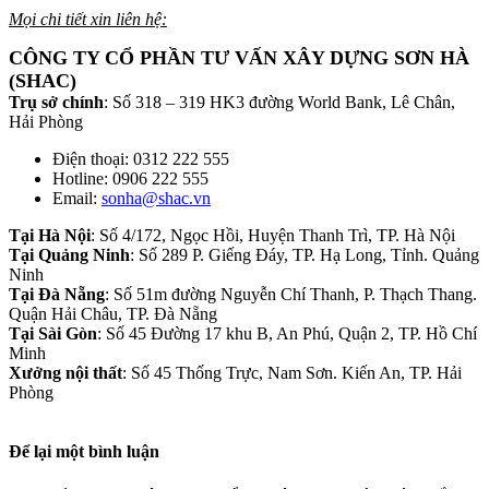
Mọi chi tiết xin liên hệ:
CÔNG TY CỔ PHẦN TƯ VẤN XÂY DỰNG SƠN HÀ
(SHAC)
Trụ sở chính
: Số 318 – 319 HK3 đường World Bank, Lê Chân,
Hải Phòng
Điện thoại: 0312 222 555
Hotline: 0906 222 555
Email:
sonha@shac.vn
Tại Hà Nội
: Số 4/172, Ngọc Hồi, Huyện Thanh Trì, TP. Hà Nội
Tại Quảng Ninh
: Số 289 P. Giếng Đáy, TP. Hạ Long, Tỉnh. Quảng
Ninh
Tại Đà Nẵng
: Số 51m đường Nguyễn Chí Thanh, P. Thạch Thang.
Quận Hải Châu, TP. Đà Nẵng
Tại Sài Gòn
: Số 45 Đường 17 khu B, An Phú, Quận 2, TP. Hồ Chí
Minh
Xưởng nội thất
: Số 45 Thống Trực, Nam Sơn. Kiến An, TP. Hải
Phòng
Để lại một bình luận