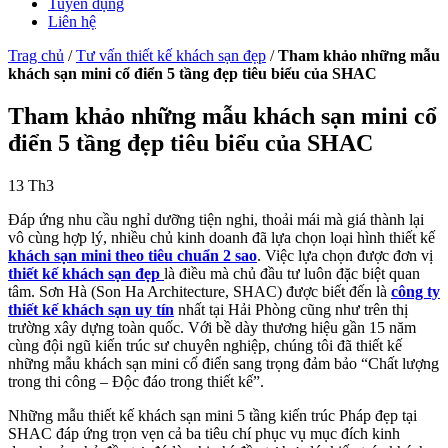
Tuyển dụng
Liên hệ
Trag chủ
/
Tư vấn thiết kế khách sạn đẹp
/
Tham khảo những mẫu
khách sạn mini cổ điển 5 tầng đẹp tiêu biểu của SHAC
Tham khảo những mẫu khách sạn mini cổ
điển 5 tầng đẹp tiêu biểu của SHAC
13
Th3
Đáp ứng nhu cầu nghỉ dưỡng tiện nghi, thoải mái mà giá thành lại
vô cùng hợp lý, nhiều chủ kinh doanh đã lựa chọn loại hình thiết kế
khách sạn mini theo tiêu chuẩn 2 sao
. Việc lựa chọn được đơn vị
thiết kế khách sạn đẹp
là điều mà chủ đầu tư luôn đặc biệt quan
tâm. Sơn Hà (Son Ha Architecture, SHAC) được biết đến là
công ty
thiết kế khách sạn uy tín
nhất tại Hải Phòng cũng như trên thị
trường xây dựng toàn quốc. Với bề dày thương hiệu gần 15 năm
cùng đội ngũ kiến trúc sư chuyên nghiệp, chúng tôi đã thiết kế
những mẫu khách sạn mini cổ điển sang trọng đảm bảo “Chất lượng
trong thi công – Độc đáo trong thiết kế”.
Những mẫu thiết kế khách sạn mini 5 tầng kiến trúc Pháp đẹp tại
SHAC đáp ứng trọn vẹn cả ba tiêu chí phục vụ mục đích kinh