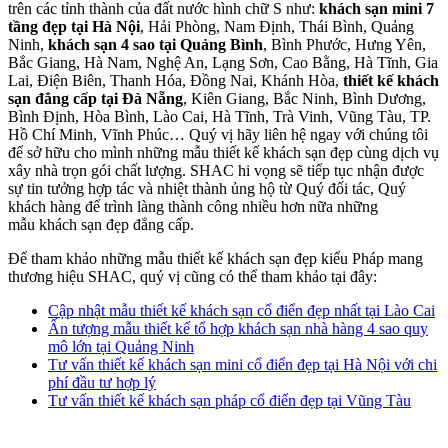
trên các tỉnh thành của đất nước hình chữ S như:
khách sạn mini 7
tầng đẹp tại Hà Nội
, Hải Phòng, Nam Định, Thái Bình, Quảng
Ninh,
khách sạn 4 sao tại Quảng Bình
, Bình Phước, Hưng Yên,
Bắc Giang, Hà Nam, Nghệ An, Lạng Sơn, Cao Bằng, Hà Tĩnh, Gia
Lai, Điện Biên, Thanh Hóa, Đồng Nai, Khánh Hòa,
thiết kế khách
sạn đẳng cấp tại Đà Nẵng
, Kiên Giang, Bắc Ninh, Bình Dương,
Bình Định, Hòa Bình, Lào Cai, Hà Tĩnh, Trà Vinh, Vũng Tàu, TP.
Hồ Chí Minh, Vĩnh Phúc… Quý vị hãy liên hệ ngay với chúng tôi
để sở hữu cho mình những mẫu thiết kế khách sạn đẹp cùng dịch vụ
xây nhà trọn gói chất lượng. SHAC hi vọng sẽ tiếp tục nhận được
sự tin tưởng hợp tác và nhiệt thành ủng hộ từ Quý đối tác, Quý
khách hàng để trình làng thành công nhiều hơn nữa những
mẫu khách sạn đẹp đẳng cấp.
Để tham khảo những mẫu thiết kế khách sạn đẹp kiểu Pháp mang
thương hiệu SHAC, quý vị cũng có thể tham khảo tại đây:
Cập nhật mẫu thiết kế khách sạn cổ điển đẹp nhất tại Lào Cai
Ấn tượng mẫu thiết kế tổ hợp khách sạn nhà hàng 4 sao quy
mô lớn tại Quảng Ninh
Tư vấn thiết kế khách sạn mini cổ điển đẹp tại Hà Nội với chi
phí đầu tư hợp lý
Tư vấn thiết kế khách sạn pháp cổ điển đẹp tại Vũng Tàu