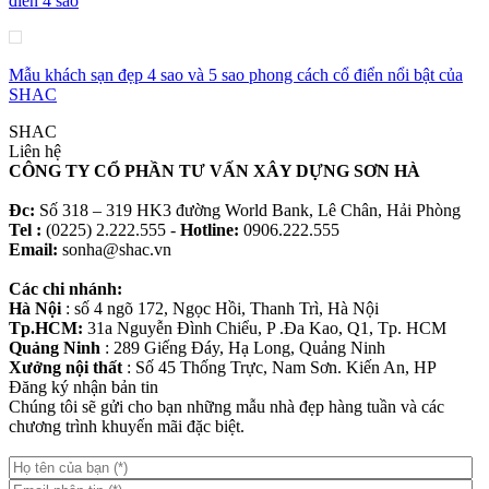
điển 4 sao
Mẫu khách sạn đẹp 4 sao và 5 sao phong cách cổ điển nổi bật của
SHAC
SHAC
Liên hệ
CÔNG TY CỔ PHẦN TƯ VẤN XÂY DỰNG SƠN HÀ
Đc:
Số 318 – 319 HK3 đường World Bank, Lê Chân, Hải Phòng
Tel :
(0225) 2.222.555 -
Hotline:
0906.222.555
Email:
sonha@shac.vn
Các chi nhánh:
Hà Nội
: số 4 ngõ 172, Ngọc Hồi, Thanh Trì, Hà Nội
Tp.HCM:
31a Nguyễn Đình Chiểu, P .Đa Kao, Q1, Tp. HCM
Quảng Ninh
: 289 Giếng Đáy, Hạ Long, Quảng Ninh
Xưởng nội thất
: Số 45 Thống Trực, Nam Sơn. Kiến An, HP
Đăng ký nhận bản tin
Chúng tôi sẽ gửi cho bạn những mẫu nhà đẹp hàng tuần và các
chương trình khuyến mãi đặc biệt.