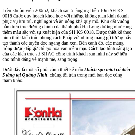
Trên khuôn viên 200m2, khách sạn 5 tầng mặt tiền 10m SH KS
0018 được quy hoạch khoa học với những không gian kinh doanh
phục vụ lưu trú, nghỉ ngơi và ăn uống khá quy mô. Khu đất vuông
nằm trên trục đường chính của thành phố Hạ Long dường như càng
thêm màu sắc với sự xuất hiện của SH KS 0018. Được thiết kế theo
hình thức kiến trúc phong cách Pháp với những mảng gờ tường nẩy
tạo thành các tuyến dọc ngang đan xen. Bên cạnh đó, các mảng
trống được đắp gờ chỉ tạo hoa văn mềm mại. Cách tạo hình sáng tạo
của các kiến trúc sư SHAC công trình khách sạn mini này sở hữu
cho mình dáng vẻ mạnh mẽ, sang trọng.
Dưới đây là một số phối cảnh thiết kế mẫu
khách sạn mini cổ điển
5 tầng tại Quảng Ninh
, chúng tôi trân trọng mời bạn đọc cùng
tham khảo: