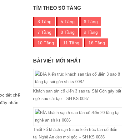
TÌM THEO SỐ TẦNG
3 Tầng
5 Tầng
6 Tầng
7 Tầng
8 Tầng
9 Tầng
10 Tầng
11 Tầng
16 Tầng
BÀI VIẾT MỚI NHẤT
Khách sạn tân cổ điển 3 sao tại Sài Gòn gây bất
c tiết chế
ngờ sau cải tạo – SH KS 0087
 đầy nhấn
Thiết kế khách sạn 5 sao kiến trúc tân cổ điển
tại Nghệ An đẹp mọi góc – SH KS 0086