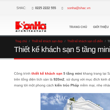
SHAC:
0225 2222 555
sonha@shac.vn
TRANG CHỦ
GIỚI THIỆU
Trag chủ
/
Thiết kế khách sạn đẹp
/
Thiết kế khách sạn cổ điển
/
T
Thiết kế khách sạn 5 tầng mi
Công trình
thiết kế khách sạn
5 tầng mini
khang trang tại 
trên tổng diện tích sàn là
920m2
, sử dụng với mục đích kinh
mang tới một phong cách
kiến trúc Pháp
mềm mại, nhẹ nhàng