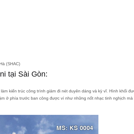
n Hà (SHAC)
ni tại Sài Gòn:
m kiến trúc công trình giảm đi nét duyên dáng và kỳ vĩ. Hình khối đượ
đậm ở phía trước ban công được ví như những nốt nhạc tinh nghịch mà