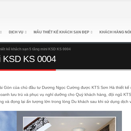
DỊCH VỤ
MẪU THIẾT KẾ KHÁCH SẠN ĐẸP
KHÁCH HÀNG NÓI
hiết kế khách sạn 5 tầng mini KSD KS 0004
ni KSD KS 0004
Sài Gòn của chủ đầu tư Dương Ngọc Cường được KTS Sơn Hà thiết kế
 doanh lưu trú và phục vụ nghỉ dưỡng cho Quý khách hàng, đội ngũ KT
 và đọng lại ấn tượng lớn trong lòng Du khách sau khi sử dụng dịch 