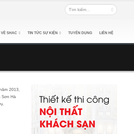
 VỀ SHAC
TIN TỨC SỰ KIỆN
TUYỂN DỤNG
LIÊN HỆ
 năm 2013,
S Sơn Hà
vụ.