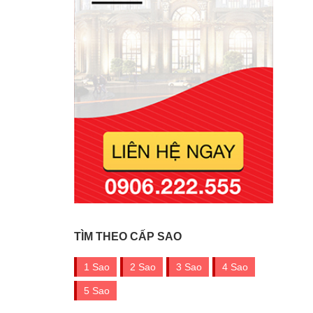
TÌM THEO CẤP SAO
1 Sao
2 Sao
3 Sao
4 Sao
5 Sao