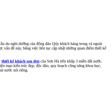
hu cầu du nghỉ dưỡng của đông đảo Qúy khách hàng trong và ngoài
 vấn đề này, bằng việc liên tục cập nhật những quan điểm thiết kế
c
thiết kế khách sạn đẹp
của Sơn Hà trên khắp 3 miền đất nước.
iện mạo kiến trúc đẹp, độc đáo, quy hoạch công năng khoa học,
ài nước nói riêng.