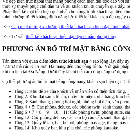
Vẻ đẹp kiến trúc ngoại thất mang phong cách hiện đại độc đáo với sự k
thực sự thuyết phục chủ đầu tư và du khách khi di chuyển qua đây. Sự 
Pháp thiết kế mặt tiền hiệu quả nhất cho công trình khách sạn tiêu c
minh chứng rõ rệt khẳng định năng lực thiết kế khách sạn đẹp ngày 
>>>
Cập nhật những xu hướng thiết kế khách sạn hiện đại “hot” nhất
>>> Tư vấn
thiết kế khách sạn hiện đại đẹp chuẩn phong thủy
PHƯƠNG ÁN BỐ TRÍ MẶT BẰNG CÔNG 
Tán thành với quan điểm
kiến trúc khách sạn
4 sao lộng lẫy, đầy uy
473m2 mà các KTS Sơn Hà mang đến cho công trình. Với giải pháp hi
khi du lịch tại Đà Nẵng. Dưới đây là chi tiết các công năng sử dụng 
Cụ thể, phương án bố trí mặt bằng công năng khách sạn hiện đại 15 t
Tầng 1: Khu để xe của khách và nhân viên có diện tích rộng.
Tầng 2: Khu đại sảnh, lễ tân, quầy lưu niệm, nhà hàng, khu bế
Tầng 3: Sảnh thang, phòng hội nghị, phòng hội thảo, văn phòn
Tầng 4 + 5: Các phòng deluxe, các phòng twin, sảnh thang, th
Tầng 6 + 7 + 8 + 9 + 10 + 11: Các phòng twin, phòng suite, s
Tầng 12: Các phòng deluxe, các căn hộ cao cấp, sảnh thang, t
Tầng 13: Quầy lễ tân, bar, bể bơi, phòng massage, thang máy c
Tầng 14: Khu quầy bar, khu pha chế, các phòng karaoke.