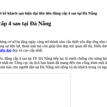
t kế khách sạn hiện đại tiên tiến đẳng cấp 4 sao tại Đà Nẵng
cấp 4 sao tại Đà Nẵng
y dựng cơ sở hạ tầng ngày càng trở thành nhu cầu thiết yếu đáp ứng n
 sự tiện lợi, thoải mái mà còn giúp làm đẹp mỹ quan đô thị. Hiểu được
iện đại
đẹp và cao cấp nhất.
iến, đẳng cấp 4 sao tại TP. Đà Nẵng tiếp tục là minh chứng cho năng lự
 nhất do Tổng cục du lịch ban hành đã mang đến cho công trình một d
hoàn hảo cho người dân tại Đà Nẵng nói riêng và du khách trong và ngo