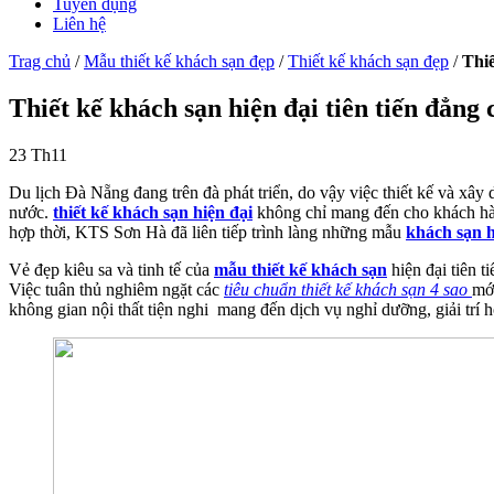
Tuyển dụng
Liên hệ
Trag chủ
/
Mẫu thiết kế khách sạn đẹp
/
Thiết kế khách sạn đẹp
/
Thiế
Thiết kế khách sạn hiện đại tiên tiến đẳng 
23
Th11
Du lịch Đà Nẵng đang trên đà phát triển, do vậy việc thiết kế và xâ
nước.
thiết kế khách sạn hiện đại
không chỉ mang đến cho khách hàng
hợp thời, KTS Sơn Hà đã liên tiếp trình làng những mẫu
khách sạn h
Vẻ đẹp kiêu sa và tinh tế của
mẫu thiết kế khách sạn
hiện đại tiên t
Việc tuân thủ nghiêm ngặt các
tiêu chuẩn thiết kế khách sạn 4 sao
mới
không gian nội thất tiện nghi mang đến dịch vụ nghỉ dưỡng, giải trí 