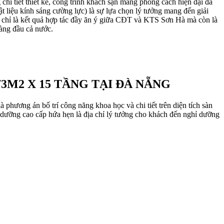
chi tiết thiết kế, công trình khách sạn mang phong cách hiện đại đã
ật liệu kính sáng cường lực) là sự lựa chọn lý tưởng mang đến giải
chỉ là kết quả hợp tác đầy ăn ý giữa CĐT và KTS Sơn Hà mà còn là
hàng đầu cả nước.
3M2 X 15 TẦNG TẠI ĐÀ NẴNG
 phương án bố trí công năng khoa học và chi tiết trên diện tích sàn
dưỡng cao cấp hứa hẹn là địa chỉ lý tưởng cho khách đến nghỉ dưỡng