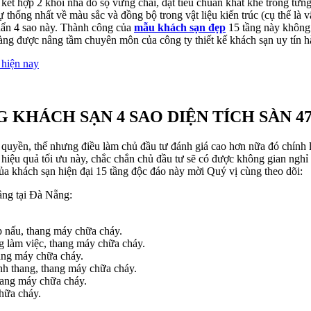
ết hợp 2 khối nhà đồ sộ vững chãi, đạt tiêu chuẩn khắt khe trong từng 
thống nhất về màu sắc và đồng bộ trong vật liệu kiến trúc (cụ thể là v
huẩn 4 sao này. Thành công của
m
ẫu khách sạn đẹp
15 tầng này không 
càng được nâng tầm chuyên môn của công ty thiết kế khách sạn uy tín 
 hiện nay
KHÁCH SẠN 4 SAO DIỆN TÍCH SÀN 47
 quyền, thế nhưng điều làm chủ đầu tư đánh giá cao hơn nữa đó chính là
ệu quả tối ưu này, chắc chắn chủ đầu tư sẽ có được không gian nghỉ 
của khách sạn hiện đại 15 tầng độc đáo này mời Quý vị cùng theo dõi:
ầng tại Đà Nẵng:
p nấu, thang máy chữa cháy.
g làm việc, thang máy chữa cháy.
ang máy chữa cháy.
ảnh thang, thang máy chữa cháy.
hang máy chữa cháy.
hữa cháy.