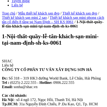
Tuyển dụng
Liên hệ
Trag chủ
/
Mẫu thiết kế khách sạn đẹp
/
Thiết kế khách sạn đẹp
/
Thiết kế khách sạn mini 2 sao
/
Thiết kế khách sạn mini phong cách
tân cổ điển 8 tầng tại Nam Định – SH KS 0061
/
1-Nội-thất-quầy-
lễ-tân-khách-sạn-mini-tại-nam-định-sh-ks-0061
1-Nội-thất-quầy-lễ-tân-khách-sạn-mini-
tại-nam-định-sh-ks-0061
SHAC
Liên hệ
CÔNG TY CỔ PHẦN TƯ VẤN XÂY DỰNG SƠN HÀ
Đc:
Số 318 – 319 HK3 đường World Bank, Lê Chân, Hải Phòng
Tel :
(0225) 2.222.555 -
Hotline:
0906.222.555
Email:
sonha@shac.vn
Các chi nhánh:
Hà Nội
: số 4 ngõ 172, Ngọc Hồi, Thanh Trì, Hà Nội
Tp.HCM:
31a Nguyễn Đình Chiểu, P .Đa Kao, Q1, Tp. HCM