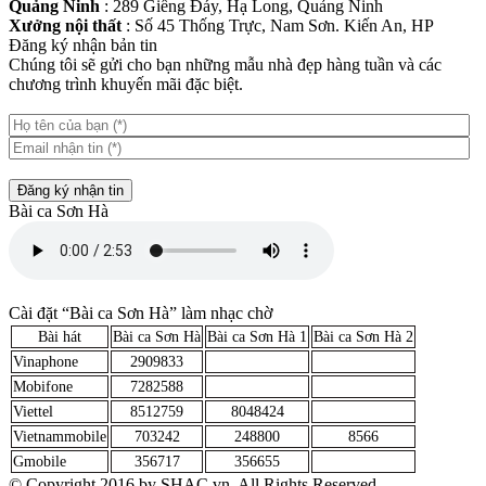
Quảng Ninh
: 289 Giếng Đáy, Hạ Long, Quảng Ninh
Xưởng nội thất
: Số 45 Thống Trực, Nam Sơn. Kiến An, HP
Đăng ký nhận bản tin
Chúng tôi sẽ gửi cho bạn những mẫu nhà đẹp hàng tuần và các
chương trình khuyến mãi đặc biệt.
Đăng ký nhận tin
Bài ca Sơn Hà
Cài đặt “Bài ca Sơn Hà” làm nhạc chờ
Bài hát
Bài ca Sơn Hà
Bài ca Sơn Hà 1
Bài ca Sơn Hà 2
Vinaphone
2909833
Mobifone
7282588
Viettel
8512759
8048424
Vietnammobile
703242
248800
8566
Gmobile
356717
356655
© Copyright 2016 by SHAC.vn. All Rights Reserved.