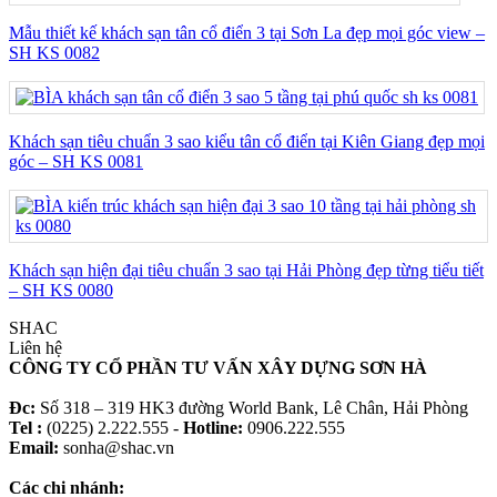
Mẫu thiết kế khách sạn tân cổ điển 3 tại Sơn La đẹp mọi góc view –
SH KS 0082
Khách sạn tiêu chuẩn 3 sao kiểu tân cổ điển tại Kiên Giang đẹp mọi
góc – SH KS 0081
Khách sạn hiện đại tiêu chuẩn 3 sao tại Hải Phòng đẹp từng tiểu tiết
– SH KS 0080
SHAC
Liên hệ
CÔNG TY CỔ PHẦN TƯ VẤN XÂY DỰNG SƠN HÀ
Đc:
Số 318 – 319 HK3 đường World Bank, Lê Chân, Hải Phòng
Tel :
(0225) 2.222.555 -
Hotline:
0906.222.555
Email:
sonha@shac.vn
Các chi nhánh: