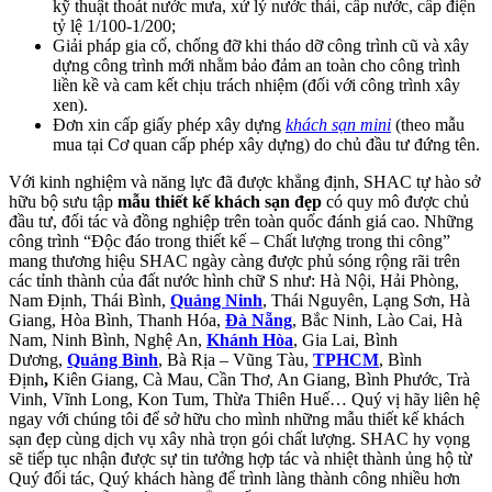
kỹ thuật thoát nước mưa, xử lý nước thải, cấp nước, cấp điện
tỷ lệ 1/100-1/200;
Giải pháp gia cố, chống đỡ khi tháo dỡ công trình cũ và xây
dựng công trình mới nhằm bảo đảm an toàn cho công trình
liền kề và cam kết chịu trách nhiệm (đối với công trình xây
xen).
Đơn xin cấp giấy phép xây dựng
khách sạn mini
(theo mẫu
mua tại Cơ quan cấp phép xây dựng) do chủ đầu tư đứng tên.
Với kinh nghiệm và năng lực đã được khẳng định, SHAC tự hào sở
hữu bộ sưu tập
mẫu thiết kế khách sạn đẹp
có quy mô được chủ
đầu tư, đối tác và đồng nghiệp trên toàn quốc đánh giá cao. Những
công trình “Độc đáo trong thiết kế – Chất lượng trong thi công”
mang thương hiệu SHAC ngày càng được phủ sóng rộng rãi trên
các tỉnh thành của đất nước hình chữ S như: Hà Nội, Hải Phòng,
Nam Định, Thái Bình,
Quảng Ninh
, Thái Nguyên, Lạng Sơn, Hà
Giang, Hòa Bình, Thanh Hóa,
Đà Nẵng
, Bắc Ninh, Lào Cai, Hà
Nam, Ninh Bình, Nghệ An,
Khánh Hòa
, Gia Lai, Bình
Dương,
Quảng Bình
, Bà Rịa – Vũng Tàu,
TPHCM
, Bình
Định
,
Kiên Giang, Cà Mau, Cần Thơ, An Giang, Bình Phước, Trà
Vinh, Vĩnh Long, Kon Tum, Thừa Thiên Huế… Quý vị hãy liên hệ
ngay với chúng tôi để sở hữu cho mình những mẫu thiết kế khách
sạn đẹp cùng dịch vụ xây nhà trọn gói chất lượng. SHAC hy vọng
sẽ tiếp tục nhận được sự tin tưởng hợp tác và nhiệt thành ủng hộ từ
Quý đối tác, Quý khách hàng để trình làng thành công nhiều hơn