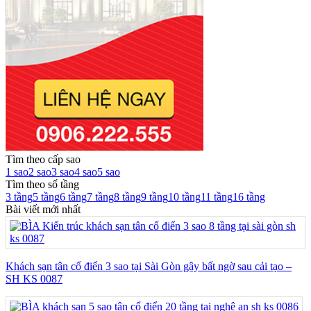
Tìm theo cấp sao
1 sao
2 sao
3 sao
4 sao
5 sao
Tìm theo số tầng
3 tầng
5 tầng
6 tầng
7 tầng
8 tầng
9 tầng
10 tầng
11 tầng
16 tầng
Bài viết mới nhất
Khách sạn tân cổ điển 3 sao tại Sài Gòn gây bất ngờ sau cải tạo –
SH KS 0087