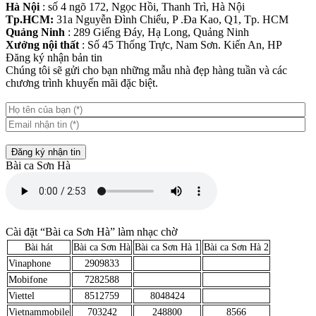
Hà Nội
: số 4 ngõ 172, Ngọc Hồi, Thanh Trì, Hà Nội
Tp.HCM:
31a Nguyễn Đình Chiểu, P .Đa Kao, Q1, Tp. HCM
Quảng Ninh
: 289 Giếng Đáy, Hạ Long, Quảng Ninh
Xưởng nội thất
: Số 45 Thống Trực, Nam Sơn. Kiến An, HP
Đăng ký nhận bản tin
Chúng tôi sẽ gửi cho bạn những mẫu nhà đẹp hàng tuần và các
chương trình khuyến mãi đặc biệt.
Đăng ký nhận tin
Bài ca Sơn Hà
Cài đặt “Bài ca Sơn Hà” làm nhạc chờ
Bài hát
Bài ca Sơn Hà
Bài ca Sơn Hà 1
Bài ca Sơn Hà 2
Vinaphone
2909833
Mobifone
7282588
Viettel
8512759
8048424
Vietnammobile
703242
248800
8566