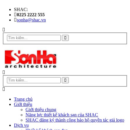
SHAC:
0225 2222 555
sonha@shac.vn
Trang chủ
Giới thiệu
Giới thiệu chung
Năng lực thiết kế khách sạn của SHAC
SHAC đăng ký thành công bảo hộ quyền tác giả logo
Dịch vụ