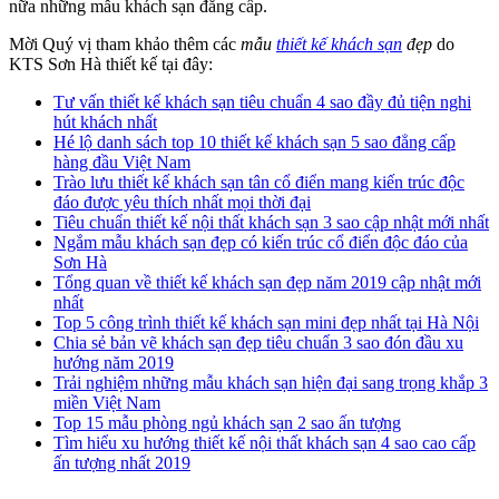
nữa những mẫu khách sạn đẳng cấp.
Mời Quý vị tham khảo thêm các
mẫu
thiết kế khách sạn
đẹp
do
KTS Sơn Hà thiết kế tại đây:
Tư vấn thiết kế khách sạn tiêu chuẩn 4 sao đầy đủ tiện nghi
hút khách nhất
Hé lộ danh sách top 10 thiết kế khách sạn 5 sao đẳng cấp
hàng đầu Việt Nam
Trào lưu thiết kế khách sạn tân cổ điển mang kiến trúc độc
đáo được yêu thích nhất mọi thời đại
Tiêu chuẩn thiết kế nội thất khách sạn 3 sao cập nhật mới nhất
Ngắm mẫu khách sạn đẹp có kiến trúc cổ điển độc đáo của
Sơn Hà
Tổng quan về thiết kế khách sạn đẹp năm 2019 cập nhật mới
nhất
Top 5 công trình thiết kế khách sạn mini đẹp nhất tại Hà Nội
Chia sẻ bản vẽ khách sạn đẹp tiêu chuẩn 3 sao đón đầu xu
hướng năm 2019
Trải nghiệm những mẫu khách sạn hiện đại sang trọng khắp 3
miền Việt Nam
Top 15 mẫu phòng ngủ khách sạn 2 sao ấn tượng
Tìm hiểu xu hướng thiết kế nội thất khách sạn 4 sao cao cấp
ấn tượng nhất 2019