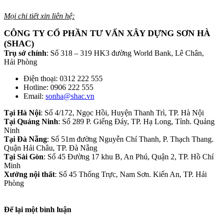
Mọi chi tiết xin liên hệ:
CÔNG TY CỔ PHẦN TƯ VẤN XÂY DỰNG SƠN HÀ
(SHAC)
Trụ sở chính
: Số 318 – 319 HK3 đường World Bank, Lê Chân,
Hải Phòng
Điện thoại: 0312 222 555
Hotline: 0906 222 555
Email:
sonha@shac.vn
Tại Hà Nội
: Số 4/172, Ngọc Hồi, Huyện Thanh Trì, TP. Hà Nội
Tại Quảng Ninh
: Số 289 P. Giếng Đáy, TP. Hạ Long, Tỉnh. Quảng
Ninh
Tại Đà Nẵng
: Số 51m đường Nguyễn Chí Thanh, P. Thạch Thang.
Quận Hải Châu, TP. Đà Nẵng
Tại Sài Gòn
: Số 45 Đường 17 khu B, An Phú, Quận 2, TP. Hồ Chí
Minh
Xưởng nội thất
: Số 45 Thống Trực, Nam Sơn. Kiến An, TP. Hải
Phòng
Để lại một bình luận