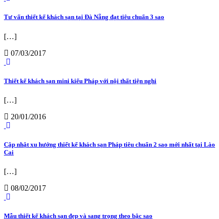
Tư vấn thiết kế khách sạn tại Đà Nẵng đạt tiêu chuẩn 3 sao
[…]
07/03/2017
Thiết kế khách sạn mini kiểu Pháp với nội thất tiện nghi
[…]
20/01/2016
Cập nhật xu hướng thiết kế khách sạn Pháp tiêu chuẩn 2 sao mới nhất tại Lào
Cai
[…]
08/02/2017
Mẫu thiết kế khách sạn đẹp và sang trọng theo bậc sao