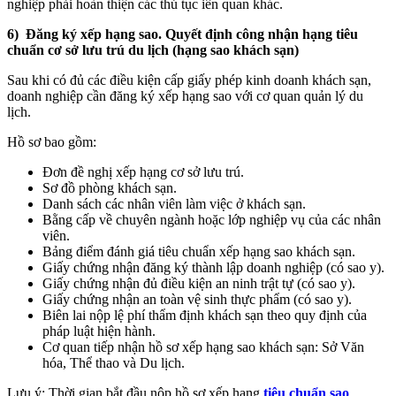
nghiệp phải hoàn thiện các thủ tục iên quan khác.
6) Đăng ký xếp hạng sao. Quyết định công nhận hạng tiêu
chuẩn cơ sở lưu trú du lịch (hạng sao khách sạn)
Sau khi có đủ các điều kiện cấp giấy phép kinh doanh khách sạn,
doanh nghiệp cần đăng ký xếp hạng sao với cơ quan quản lý du
lịch.
Hồ sơ bao gồm:
Đơn đề nghị xếp hạng cơ sở lưu trú.
Sơ đồ phòng khách sạn.
Danh sách các nhân viên làm việc ở khách sạn.
Bằng cấp về chuyên ngành hoặc lớp nghiệp vụ của các nhân
viên.
Bảng điểm đánh giá tiêu chuẩn xếp hạng sao khách sạn.
Giấy chứng nhận đăng ký thành lập doanh nghiệp (có sao y).
Giấy chứng nhận đủ điều kiện an ninh trật tự (có sao y).
Giấy chứng nhận an toàn vệ sinh thực phẩm (có sao y).
Biên lai nộp lệ phí thẩm định khách sạn theo quy định của
pháp luật hiện hành.
Cơ quan tiếp nhận hồ sơ xếp hạng sao khách sạn: Sở Văn
hóa, Thể thao và Du lịch.
Lưu ý: Thời gian bắt đầu nộp hồ sơ xếp hạng
tiêu chuẩn sao