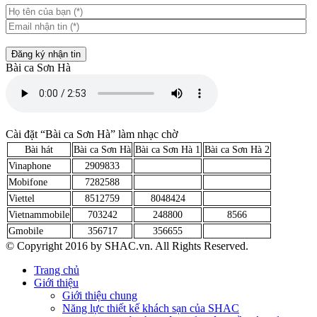
Đăng ký nhận tin
Bài ca Sơn Hà
Cài đặt “Bài ca Sơn Hà” làm nhạc chờ
Bài hát
Bài ca Sơn Hà
Bài ca Sơn Hà 1
Bài ca Sơn Hà 2
Vinaphone
2909833
Mobifone
7282588
Viettel
8512759
8048424
Vietnammobile
703242
248800
8566
Gmobile
356717
356655
© Copyright 2016 by SHAC.vn. All Rights Reserved.
Trang chủ
Giới thiệu
Giới thiệu chung
Năng lực thiết kế khách sạn của SHAC