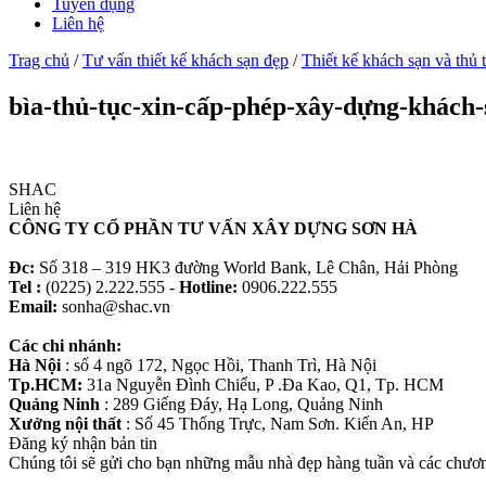
Tuyển dụng
Liên hệ
Trag chủ
/
Tư vấn thiết kế khách sạn đẹp
/
Thiết kế khách sạn và thủ 
bìa-thủ-tục-xin-cấp-phép-xây-dựng-khách-
SHAC
Liên hệ
CÔNG TY CỔ PHẦN TƯ VẤN XÂY DỰNG SƠN HÀ
Đc:
Số 318 – 319 HK3 đường World Bank, Lê Chân, Hải Phòng
Tel :
(0225) 2.222.555 -
Hotline:
0906.222.555
Email:
sonha@shac.vn
Các chi nhánh:
Hà Nội
: số 4 ngõ 172, Ngọc Hồi, Thanh Trì, Hà Nội
Tp.HCM:
31a Nguyễn Đình Chiểu, P .Đa Kao, Q1, Tp. HCM
Quảng Ninh
: 289 Giếng Đáy, Hạ Long, Quảng Ninh
Xưởng nội thất
: Số 45 Thống Trực, Nam Sơn. Kiến An, HP
Đăng ký nhận bản tin
Chúng tôi sẽ gửi cho bạn những mẫu nhà đẹp hàng tuần và các chương