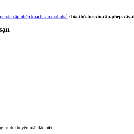
tục xin cấp phép khách sạn mới nhất
/
bìa-thủ-tục-xin-cấp-phép-xây
sạn
 trình khuyến mãi đặc biệt.