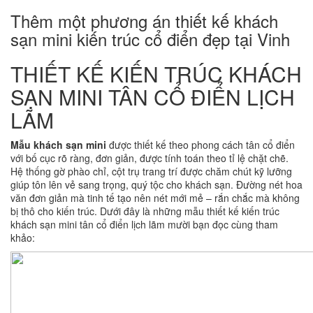
Thêm một phương án thiết kế khách
sạn mini kiến trúc cổ điển đẹp tại Vinh
THIẾT KẾ KIẾN TRÚC KHÁCH
SẠN MINI TÂN CỔ ĐIỂN LỊCH
LÃM
Mẫu khách sạn mini
được thiết kế theo phong cách tân cổ điển
với bố cục rõ ràng, đơn giản, được tính toán theo tỉ lệ chặt chẽ.
Hệ thống gờ phào chỉ, cột trụ trang trí được chăm chút kỹ lưỡng
giúp tôn lên vẻ sang trọng, quý tộc cho khách sạn. Đường nét hoa
văn đơn giản mà tinh tế tạo nên nét mới mẻ – rắn chắc mà không
bị thô cho kiến trúc. Dưới đây là những mẫu thiết kế kiến trúc
khách sạn mini tân cổ điển lịch lãm mười bạn đọc cùng tham
khảo: