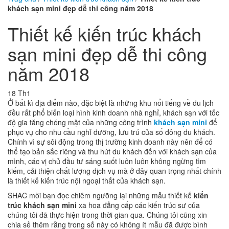
khách sạn mini đẹp dễ thi công năm 2018
Thiết kế kiến trúc khách
sạn mini đẹp dễ thi công
năm 2018
18
Th1
Ở bất kì địa điểm nào, đặc biệt là những khu nổi tiếng về du lịch
đều rất phổ biến loại hình kinh doanh nhà nghỉ, khách sạn với tốc
độ gia tăng chóng mặt của những công trình
khách sạn mini
để
phục vụ cho nhu cầu nghỉ dưỡng, lưu trú của số đông du khách.
Chính vì sự sôi động trong thị trường kinh doanh này nên để có
thể tạo bản sắc riêng và thu hút du khách đến với khách sạn của
mình, các vị chủ đầu tư sáng suốt luôn luôn không ngừng tìm
kiếm, cải thiện chất lượng dịch vụ mà ở đây quan trọng nhất chính
là thiết kế kiến trúc nội ngoại thất của khách sạn.
SHAC mời bạn đọc chiêm ngưỡng lại những mẫu thiết kế
kiến
trúc khách sạn mini
xa hoa đẳng cấp các kiến trúc sư của
chúng tôi đã thực hiện trong thời gian qua. Chúng tôi cũng xin
chia sẻ thêm rằng trong số này có không ít mẫu đã được bình