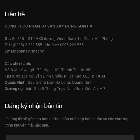
Liên hệ
CÔNG TY CỔ PHẦN TƯ VẤN XÂY DỰNG SƠN HÀ
Đc:
Số 318 – 319 HK3 đường World Bank, Lê Chân, Hải Phòng
Tel :
(0225) 2.222.555 -
Hotline:
0906.222.555
Email:
sonha@shac.vn
Các chi nhánh:
Hà Nội
: số 4 ngõ 172, Ngọc Hồi, Thanh Trì, Hà Nội
Tp.HCM:
31a Nguyễn Đình Chiểu, P .Đa Kao, Q1, Tp. HCM
Quảng Ninh
: 289 Giếng Đáy, Hạ Long, Quảng Ninh
Xưởng nội thất
: Số 45 Thống Trực, Nam Sơn. Kiến An, HP
Đăng ký nhận bản tin
Chúng tôi sẽ gửi cho bạn những mẫu nhà đẹp hàng tuần và các chương
trình khuyến mãi đặc biệt.