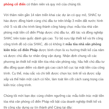
phòng cổ điển
có thâm niên và quy mô của chúng tôi.
Với thâm niên gần 14 năm triển khai các dự án có quy mô, SHAC tự
hào được đồng hành cùng chủ đầu tư trên khắp 3 miền đất nước hình
chữ S và đã cho trình làng thành công hàng chục mẫu tòa nhà văn
phòng mặt tiền cổ điển Pháp được chủ đầu tư, đối tác và đồng nghiệp
SHAC trên toàn quốc đánh giá cao. Từ bộ sưu tập thiết kế và thi công
công trình đồ sộ của SHAC, đã có không ít
mẫu tòa nhà văn phòng
kiến trúc cổ điển Pháp
được bình chọn là xu hướng thiết kế của năm
và được chủ đầu tư nhân rộng vận dụng. Nhận định chung về các
phương án thiết kế mặt tiền tòa nhà văn phòng này, hầu hết chủ đầu tư
đều đồng quan điểm và đánh giá cao cách bố cục tại mặt tiền của công
trình. Cụ thể, màu sắc và chi tiết được chọn lọc tinh tế và được sắp
xếp và thể hiện một cách có hồn, làm toát lên cốt cách sang trọng của
kiến trúc công trình.
Chúng tôi mời bạn đọc cùng chiêm ngưỡng các mẫu kiến trúc mặt tiền
tòa nhà văn phòng cổ điển Pháp nổi bật của doanh nghiệp thiết kế và
thi công xây dựng uy tín thành phố Cảng tại đây: