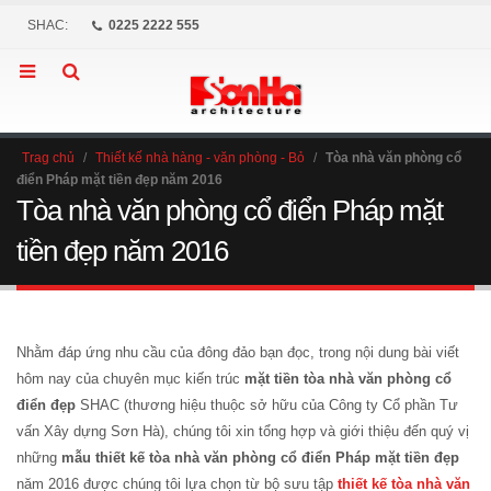
SHAC:
0225 2222 555
Trag chủ
/
Thiết kế nhà hàng - văn phòng - Bỏ
/
Tòa nhà văn phòng cổ
điển Pháp mặt tiền đẹp năm 2016
Tòa nhà văn phòng cổ điển Pháp mặt
tiền đẹp năm 2016
Nhằm đáp ứng nhu cầu của đông đảo bạn đọc, trong nội dung bài viết
hôm nay của chuyên mục kiến trúc
mặt tiền tòa nhà văn phòng cổ
điển đẹp
SHAC (thương hiệu thuộc sở hữu của Công ty Cổ phần Tư
vấn Xây dựng Sơn Hà), chúng tôi xin tổng hợp và giới thiệu đến quý vị
những
mẫu thiết kế tòa nhà văn phòng cổ điển Pháp mặt tiền đẹp
năm 2016 được chúng tôi lựa chọn từ bộ sưu tập
thiết kế tòa nhà văn