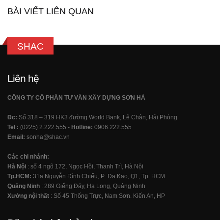
BÀI VIẾT LIÊN QUAN
SHAC
Liên hệ
CÔNG TY CỔ PHẦN TƯ VẤN XÂY DỰNG SƠN HÀ
Đc:
Số 318 – 319 HK3 đường World Bank, Lê Chân, Hải Phòng
Tel :
(0225) 2.222.555 -
Hotline:
0906.222.555
Email:
sonha@shac.vn
Các chi nhánh:
Hà Nội
: số 4 ngõ 172, Ngọc Hồi, Thanh Trì, Hà Nội
Tp.HCM:
31a Nguyễn Đình Chiểu, P .Đa Kao, Q1, Tp. HCM
Quảng Ninh
: 289 Giếng Đáy, Hạ Long, Quảng Ninh
Xưởng nội thất
: Số 45 Thống Trực, Nam Sơn. Kiến An, HP