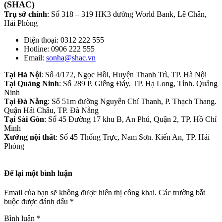
(SHAC)
Trụ sở chính
: Số 318 – 319 HK3 đường World Bank, Lê Chân,
Hải Phòng
Điện thoại: 0312 222 555
Hotline: 0906 222 555
Email:
sonha@shac.vn
Tại Hà Nội
: Số 4/172, Ngọc Hồi, Huyện Thanh Trì, TP. Hà Nội
Tại Quảng Ninh
: Số 289 P. Giếng Đáy, TP. Hạ Long, Tỉnh. Quảng
Ninh
Tại Đà Nẵng
: Số 51m đường Nguyễn Chí Thanh, P. Thạch Thang.
Quận Hải Châu, TP. Đà Nẵng
Tại Sài Gòn
: Số 45 Đường 17 khu B, An Phú, Quận 2, TP. Hồ Chí
Minh
Xưởng nội thất
: Số 45 Thống Trực, Nam Sơn. Kiến An, TP. Hải
Phòng
Để lại một bình luận
Email của bạn sẽ không được hiển thị công khai.
Các trường bắt
buộc được đánh dấu
*
Bình luận
*