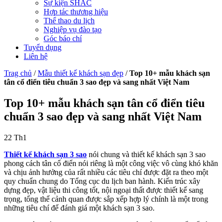
Sự kiện SHAC
Hợp tác thương hiệu
Thể thao du lịch
Nghiệp vụ đào tạo
Góc báo chí
Tuyển dụng
Liên hệ
Trag chủ
/
Mẫu thiết kế khách sạn đẹp
/
Top 10+ mẫu khách sạn
tân cổ điển tiêu chuẩn 3 sao đẹp và sang nhất Việt Nam
Top 10+ mẫu khách sạn tân cổ điển tiêu
chuẩn 3 sao đẹp và sang nhất Việt Nam
22
Th1
Thiết kế khách sạn 3 sao
nói chung và thiết kế khách sạn 3 sao
phong cách tân cổ điển nói riêng là một công việc vô cùng khó khăn
và chịu ảnh hưởng của rất nhiều các tiêu chí được đặt ra theo một
quy chuẩn chung do Tổng cục du lịch ban hành. Kiến trúc xây
dựng đẹp, vật liệu thi công tốt, nội ngoại thất được thiết kế sang
trọng, tổng thể cảnh quan được sắp xếp hợp lý chính là một trong
những tiêu chí để đánh giá một khách sạn 3 sao.