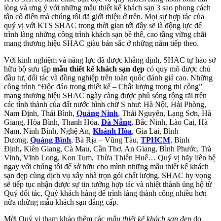
lòng và ưng ý với những mẫu thiết kế khách sạn 3 sao phong cách
tân cổ điển mà chúng tôi đã giới thiệu ở trên. Mọi sự hợp tác của
quý vị với KTS SHAC trong thời gian tới đây sẽ là động lực để
trình làng những công trình khách sạn bề thế, cao tầng vững chãi
mang thương hiệu SHAC giàu bản sắc ở những năm tiếp theo.
Với kinh nghiệm và năng lực đã được khẳng định, SHAC tự hào sở
hữu bộ sưu tập
mẫu thiết kế khách sạn đẹp
có quy mô được chủ
đầu tư, đối tác và đồng nghiệp trên toàn quốc đánh giá cao. Những
công trình “Độc đáo trong thiết kế – Chất lượng trong thi công”
mang thương hiệu SHAC ngày càng được phủ sóng rộng rãi trên
các tỉnh thành của đất nước hình chữ S như: Hà Nội, Hải Phòng,
Nam Định, Thái Bình,
Quảng Ninh
, Thái Nguyên, Lạng Sơn, Hà
Giang, Hòa Bình, Thanh Hóa,
Đà Nẵng
, Bắc Ninh, Lào Cai, Hà
Nam, Ninh Bình, Nghệ An,
Khánh Hòa
, Gia Lai, Bình
Dương,
Quảng Bình
, Bà Rịa – Vũng Tàu,
TPHCM
, Bình
Định
,
Kiên Giang, Cà Mau, Cần Thơ, An Giang, Bình Phước, Trà
Vinh, Vĩnh Long, Kon Tum, Thừa Thiên Huế… Quý vị hãy liên hệ
ngay với chúng tôi để sở hữu cho mình những mẫu thiết kế khách
sạn đẹp cùng dịch vụ xây nhà trọn gói chất lượng. SHAC hy vọng
sẽ tiếp tục nhận được sự tin tưởng hợp tác và nhiệt thành ủng hộ từ
Quý đối tác, Quý khách hàng để trình làng thành công nhiều hơn
nữa những mẫu khách sạn đẳng cấp.
Mời Quý vị tham khảo thêm các
mẫu thiết kế khách sạn đẹp
do