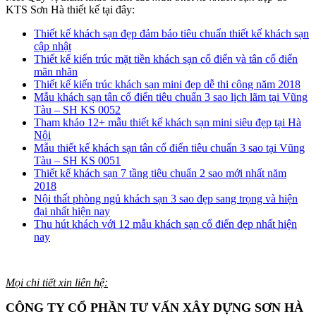
KTS Sơn Hà thiết kế tại đây:
Thiết kế khách sạn đẹp đảm bảo tiêu chuẩn thiết kế khách sạn
cập nhật
Thiết kế kiến trúc mặt tiền khách sạn cổ điển và tân cổ điển
mãn nhãn
Thiết kế kiến trúc khách sạn mini đẹp dễ thi công năm 2018
Mẫu khách sạn tân cổ điển tiêu chuẩn 3 sao lịch lãm tại Vũng
Tàu – SH KS 0052
Tham khảo 12+ mẫu thiết kế khách sạn mini siêu đẹp tại Hà
Nội
Mẫu thiết kế khách sạn tân cổ điển tiêu chuẩn 3 sao tại Vũng
Tàu – SH KS 0051
Thiết kế khách sạn 7 tầng tiêu chuẩn 2 sao mới nhất năm
2018
Nội thất phòng ngủ khách sạn 3 sao đẹp sang trọng và hiện
đại nhất hiện nay
Thu hút khách với 12 mẫu khách sạn cổ điển đẹp nhất hiện
nay
Mọi chi tiết xin liên hệ:
CÔNG TY CỔ PHẦN TƯ VẤN XÂY DỰNG SƠN HÀ